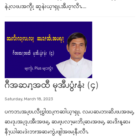
နဲၪ့လဖၪအကၠီၩ့ ဆူနဲၩယ့ၫၡုၬအီၪဝ့ၫလီၫႉ...
ဂီအဆၧၫ့အထီ မုအီၪပွံၭနံၩ (၄)
Saturday, March 18, 2023
ပကဘၪအၪ့ဎၬလီၩ့ဎွါထၪ့ကဆါယ့ၫၡုၬ လၧပဆၧဘၩဆိၪဖၪအဖၧၩ့ႇ
ဆၧဒုၪအၪ့ဒုၪအီၩအဖၧၩ့ႇ ဆၧဖ့ၪလၫ့မၩဘိၪ့ဆၧအဖၧၩ့ႇ ဆၧဒိၭန့ဆၧ
နီၫ့ယါဆၧဒဲၩဘၭအဆၧကွဲၪဖျါအဖၧၩ့နီၪလီၫႉ