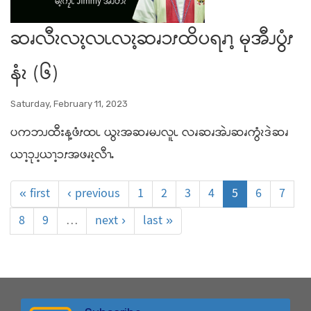
ဆၧလီၩလၩ့လၬလၩ့ဆၧၥၭထိပရၧၫ့ မုအီၪပွံၭ
နံၩ (၆)
Saturday, February 11, 2023
ပကဘၪထီးန့ဖံၭထၬ ယွၩအဆၧမၪလူၬ လၧဆၧအဲၪဆၧကွံၩဒဲဆၧ
ယၫ့ၥုၪ့ယၫ့ၥၭအဖၧၩ့လီၫႉ
« first
‹ previous
1
2
3
4
5
6
7
8
9
…
next ›
last »