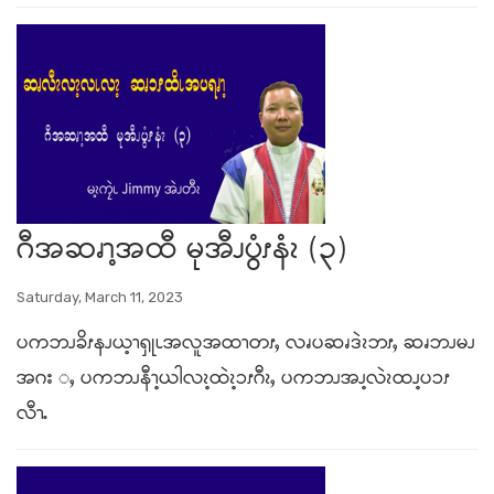
ဂီအဆၧၫ့အထီ မုအီၪပွံၭနံၩ (၃)
Saturday, March 11, 2023
ပကဘၪခိၭနၪယ့ၫၡုၬအလူအထၫတၭႇ လၧပဆၧဒဲၩဘၭႇ ဆၧဘၪမၪ
အဂး ႇ ပကဘၪနီၫ့ယါလၩ့ထဲၩ့ၥၭဂီၩႇ ပကဘၪအၪ့လဲၩထၪ့ပၥၭ
လီၫႉ