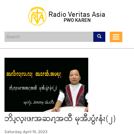
Skip
to
main
content
Toggle
navigat
ဘိၪ့လ့ၩဖၭအဆၧၫ့အထီ မုအီၪပွံၭနံၩ(၂)
Saturday, April 15, 2023