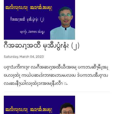
ဂီအဆၧၫ့အထီ မုအီၪပွံၭနံၩ (၂)
Saturday, March 04, 2023
ပဝ့ၫၥံၪကိၭဂၩဒ့ၭ လၧဂီအဆၧၫ့အထီယီၩအဖၧၩ့ ပကဘၪဆီၫ့မီၪ့အၪ့
ဎၬလၩ့ထဲၩ့ ကယဲပဆၧဒဲၭဘၭဆၧဘၪမၪလဖၪ ဒဲပကဘၪအီၪဝ့ၫဒၪ
လၧဆၧနီၫ့ယါလၩ့ထဲၩ့ၥၭအဖၧၩ့နီၪလီၫ ႉ