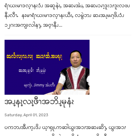
ရံၫယၩမၫဒလ့ၫနၩၥံၪ အဆူနဲၩႇ အဆၧအဲၪႇ အဆၧၥၧၫ့ဒူၩၥၭဒူၩလဖၪ
နီၪလီၫႉ နးမၫရံၫယၩမၫဒလ့ၫနၩယီၩႇ လမွဲဘၪ ဆၧအၪ့မၧၫ့ဖိၪၥံၪ
၁၂ဂၩအကျၩလါနၫ့ႇ အဝ့ၫနီၪ...
အၪ့နၩ့လၩ့ဖီၫအဘိၪ့မုနံၩ
Saturday, April 01, 2023
ပကဘၪအီၪက့ၪဒိၪ ယ့ၫၡုၬကဆါယွၩအၥၭအဆၧဆိၫ့ႇ ယွၩအၥၭ