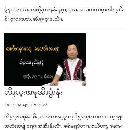
မွဲနဒၪဘၪယၧၩအကၠီၩ့တၭနနဲၩနဝ့ၫ, ၦလၧအလဒၪဘၪဝ့ၫလါနၫ့ဘိၩ
နဲၩ ဝ့ၫလဖၪဘၪဆိၪဂ့ၩဝ့ၫဒၪလီၫ.
ဘိၪ့လ့ၩဖၭမုအီၪပွံၭနံၩ
Saturday, April 08, 2023
ဘိၪ့လ့ၩဖၭမုနံၩယီၩႇ ပကဘၪအၪ့န့ထၪ့ ဒီၩ့ဂ့ၩထ့ၬဘၪလဖၪ ယ့ၫၡုၬ
အထံၩအဖျဲ ၥၧၫ့ဂၩအအီၪနီၪလီၫႉ စစဲမၧၫ့ပံတၧၫႇ စယီဟၫ့ႇ ဒဲနးမၫ