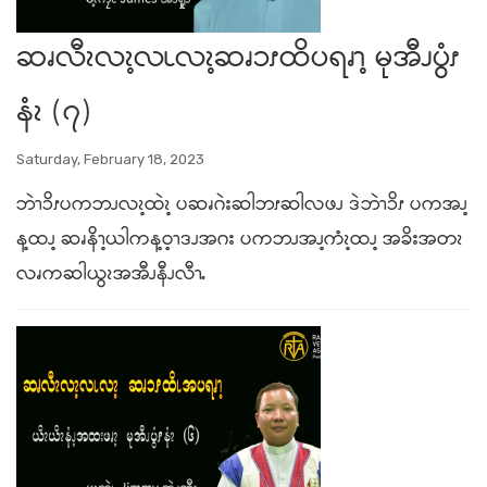
ဆၧလီၩလၩ့လၬလၩ့ဆၧၥၭထိပရၧၫ့ မုအီၪပွံၭ
နံၩ (၇)
Saturday, February 18, 2023
ဘဲၫၥိၭပကဘၪလၩ့ထဲၩ့ ပဆၧဂဲးဆါဘၭဆါလဖၪ ဒဲဘဲၫၥိၭ ပကအၪ့
န့ထၪ့ ဆၧနိၫ့ယါကန့ဝ့ၫဒၪအဂး ပကဘၪအၪ့ကံၩ့ထၪ့ အခိးအတၩ
လၧကဆါယွၩအအီၪနီၪလီၫႉ