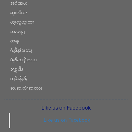
အဂဲးအဖး
ဆုးလိၬၥၭ
ယွၩလူယွၩထၫ
ဆၧပရၧၫ့
တရၩ
ဂံၪ့ဒီၪ့ဒဲၥၭဘၪ့
မံၩ့ဎိၩၥၪဖျီၪလဖၪ
ၥၫ့ဎွၩဒိၪ
ဂၪ့ခိၪနဲၩ့ဎီၩ့
ဆၧဆၧးဎံၫဆၧးလၩ
Like us on Facebook
Like us on Facebook