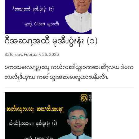
ဂီအဆၧၫ့အထီ မုအီၪပွံၭနံၩ (၁)
Saturday, February 25, 2023
ပကဘၪမၩလၧၫ့ဎွ့ၩထၪ့ ကယဲကဆါယွၩၥၭအဆၧဆိၫ့လဖၪ ဒဲပက
ဘၪလီၩ့ဖိၬဝ့ၫဒၪ ကဆါယွၩအဆၧမၪလူၬလဖၪနီၪလီၫႉ