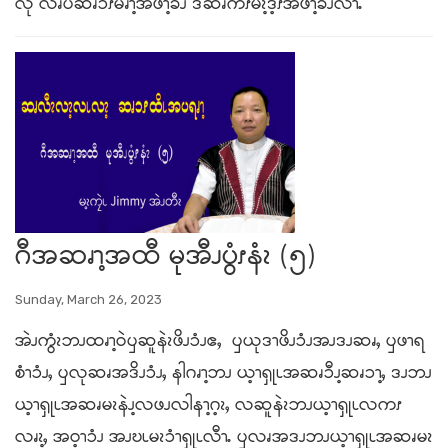
လု လၧပဆၧၥၭမၧၫ့အဖၫ့ခိၪ ဒဲဆၧကိၭမံၩ့ဒ့ၭအဖၫ့ခိၪလီၫႉ
ဂီအဆၧၫ့အထီ မုအီၪပွံၭနံၩ (၅)
Sunday, March 26, 2023
အဲၪကွံၩဘၪထၧၫ့ဝဲၦဆူနဲၩဖိၪၥံၪဧႇ ၦယုဒၫဖိၪၥံၪအၪဒၪဆၧႇ ၦဖၫရ
စံၫၥံၪႇ ၦလုဆၧအဒိၪၥံၪႇ နါဂၧၫ့ဘၪ ယ့ၫၡုၬအဆၧၥီၪ့ဆၧၥၫ့ႇ ဒၪဘၪ
ယ့ၫၡုၬအဆၧမၩနဲၪ့လဖၪလါနၫ့ဂ့ၩႇ လဆူနဲၩဘၪယ့ၫၡုၬလကၭ
လၧၩ့ႇ အဝ့ၫၥံၪ အၪဎၬမၩၥံၫၡုၬလီၫႉ ၦလၧအဒၪဘၪယ့ၫၡုၬအဆၧမၩ