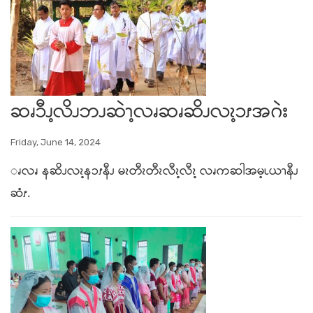
ဆၧၥီၪ့လိၪဘၪဆဲၫ့လၧဆၧဆိၪလၩ့ၥၭအဂဲး
Friday, June 14, 2024
ၧလၧ နဆိၪလၩ့နၥၭနီၪ မၩတီၩတီၩလီၩ့လီၩ့ လၧကဆါအမ့ၬယၫနီၪ
ဆံၭ.