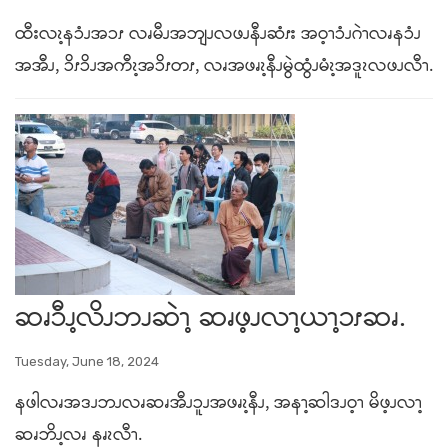
ထီးလၩ့နၥံၪအၥၭ လၧမီၪအဘျၪလဖၪနီၪဆံၭး အဝ့ၫၥံၪဂဲၫလၧနၥံၪ
အအီၪ, ၥိၭၥိၪအကီၩ့အၥိၭတၭ, လၧအဖၧၩ့နီၪမွဲထွံၪမံၩ့အဒူၩလဖၪလီၫ.
ဆၧၥီၪ့လိၪဘၪဆဲၫ့ ဆၧဖ့ၪလၫ့ယၫ့ၥၭဆၧ.
Tuesday, June 18, 2024
နဖါလၧအဒၪဘၪလၧဆၧအီၪၥူၪအဖၧၩ့နီၪ, အနၫ့ဆါဒၪဝ့ၫ မိဖ့ၪလၫ့
ဆၧဘိၪ့လၧ နၧၩလီၫ.