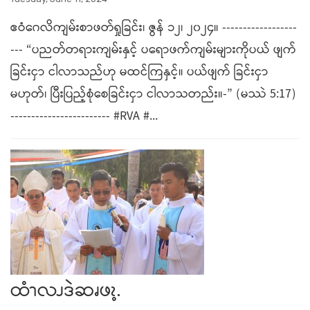
ဧဝံဂေလိကျမ်းစာဖတ်ရှုခြင်း၊ ဇွန် ၁၂၊ ၂၀၂၄။ ------------------
--- “ပညတ်တရားကျမ်းနှင့် ပရောဖက်ကျမ်းများကိုပယ် ဖျက်
ခြင်းငှာ ငါလာသည်ဟု မထင်ကြနှင့်။ ပယ်ဖျက် ခြင်းငှာ
မဟုတ်၊ ပြီးပြည့်စုံစေခြင်းငှာ ငါလာသတည်း။-” (မဿဲ 5:17)
------------------------ #RVA #...
ထံၫလၪဒဲဆၧဖၩ့.