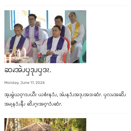
ဆၧအဲၪၦဒုၪၦဒၩ.
Monday, June 17, 2024
အ့ၪမွဲယဝ့ၫဒၪယီၩ ယစံၭနၥံၪ, အဲၪနၥံၪအဒုၪအဒၩဆံၭ. ၦလၧအဆိၪ
အၧၩ့နၥံၪနီၪ ဆိၪဂ့ၩအဝ့ၫၥံၪဆံၭ.