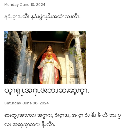
Monday, June 10, 2024
နၥံၪဝ့ၫဒၪယီၩ နၥံၪမွဲဂၪ့ခိၪအထံၫလၪလီၫ.
ယ့ၫၡုၬအဂုၬဖၩဘၪဆၧဆ့ၭဝ့ၫ.
Saturday, June 08, 2024
ဆၧကွ့ၭအၥၭလၧ အဂူၫဂၩ, စံၭဝ့ၫဒၪ, အ ဝ့ၫ ၥံၪ နီၪ မိ ယိ ဘၪ ၦ
လၧ အဆ့ၭဝ့ၫလဂၩ နီၪလီၫ.