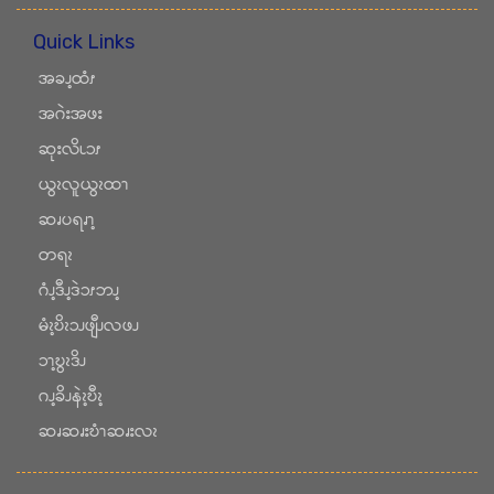
Quick Links
အခၪ့ထံၭ
အဂဲးအဖး
ဆုးလိၬၥၭ
ယွၩလူယွၩထၫ
ဆၧပရၧၫ့
တရၩ
ဂံၪ့ဒီၪ့ဒဲၥၭဘၪ့
မံၩ့ဎိၩၥၪဖျီၪလဖၪ
ၥၫ့ဎွၩဒိၪ
ဂၪ့ခိၪနဲၩ့ဎီၩ့
ဆၧဆၧးဎံၫဆၧးလၩ