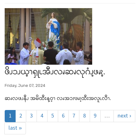
ဖိၪၥၪယ့ၫၡုၬအီၪလၧဆၧလုဂံၪ့ဖၧၩ့.
Friday, June 07, 2024
ဆၧလဖၪနီၪ အမိထီးန့ဝ့ၫ လၧအၥၭဖၧၩ့ထီးအလူၬလီၫ.
1
2
3
4
5
6
7
8
9
…
next ›
last »