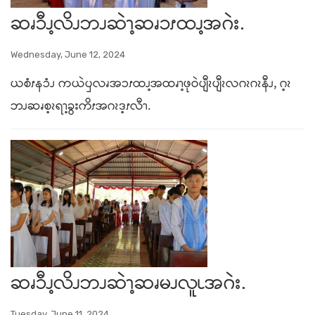
ဆၧၥီၪ့လိၪဘၪဆဲၫ့ဆၧၥၭထၪ့အဂဲး.
Wednesday, June 12, 2024
ယစံၭနၥံၪ ကယဲၦလၧအၥၭထၪ့အထၧၫ့ဖုဝဲပျီၩပျီၩလဂၩဂၩနီၪ, ဂ့ၩ
ဘၪဆၧစ့ၩရၫ့ခွးကိၭအဂၩဒ့ၭလီၫ.
ဆၧၥီၪ့လိၪဘၪဆဲၫ့ဆၧမၪလူၬအဂဲး.
Tuesday, June 11, 2024