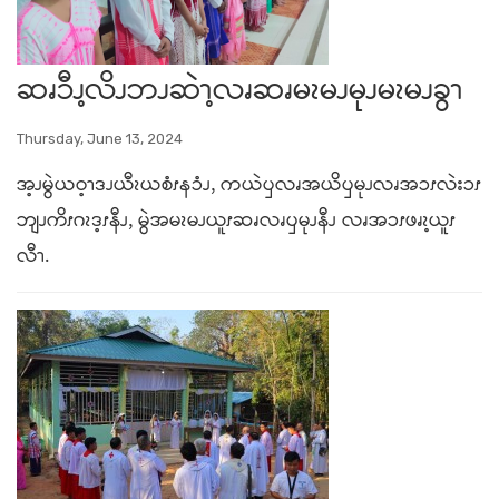
ဆၧၥီၪ့လိၪဘၪဆဲၫ့လၧဆၧမၩမၪမုၪမၩမၪခွၫ
Thursday, June 13, 2024
အ့ၪမွဲယဝ့ၫဒၪယီၩယစံၭနၥံၪ, ကယဲၦလၧအယိၦမုၪလၧအၥၭလဲးၥၭ
ဘျၪကိၭဂၩဒ့ၭနီၪ, မွဲအမၩမၪယူၭဆၧလၧၦမုၪနီၪ လၧအၥၭဖၧၩ့ယူၭ
လီၫ.