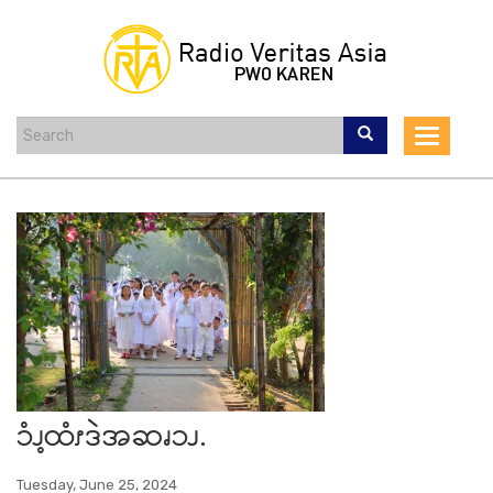
Skip
to
main
content
Toggle
navigat
ၥံၪ့ထံၭဒဲအဆၧၥၪ.
Tuesday, June 25, 2024