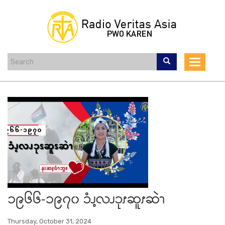
Skip
to
main
content
Toggle
navigat
၁၉၆၆-၁၉၇၀ ၥံၪ့လၪၥုၭဆူၭဆဲၫ
Thursday, October 31, 2024