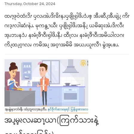
Thursday, October 24, 2024
ထၧၫ့ဖုဝဲထံၩၥိၭ ၦလၧအဲၪဒိၭခိၭနၪၦဖျိၩ့ၡါဖိၪၥံၪဧ့ အီၪဆီၪ့အီၪချဲၪ့ ကိၭ
ဂၩဒ့ၭလါဆံၭနဲၪႉ မုကနွ့ၫယီၩ ၦဖျိၩ့ၡါဖိၪအနိၪ့ ယမိဆုးအဲၪဒိၭလီၩ
အ့ၪဘၪနၥံၪ နးမံၩ့ဖီၫဝီၩၡါဖိၪနီၪ ထီၩ့လၧ နးမံၩ့ဖီၫဝီၩအမိယါလဂၩ
ကိၪ့ထၪ့ဝ့ၫလၧ ကမိအၪ့ အဝ့ၫအမိမိ အယၪယူၭလီၫ မွဲအ့ၬဧၪႉ
အၪ့မ့ၩလၧဆၫ့ယၫ(ကြက်သားနဲ့