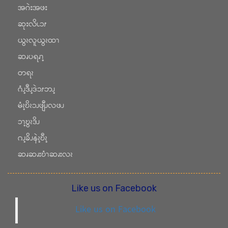
အဂဲးအဖး
ဆုးလိၬၥၭ
ယွၩလူယွၩထၫ
ဆၧပရၧၫ့
တရၩ
ဂံၪ့ဒီၪ့ဒဲၥၭဘၪ့
မံၩ့ဎိၩၥၪဖျီၪလဖၪ
ၥၫ့ဎွၩဒိၪ
ဂၪ့ခိၪနဲၩ့ဎီၩ့
ဆၧဆၧးဎံၫဆၧးလၩ
Like us on Facebook
Like us on Facebook