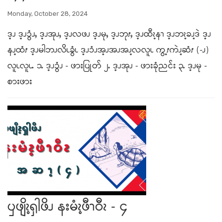
Monday, October 28, 2024
ဒ့ၪ ဒ့ၪၥွံၪႇ ဒ့ၪအုၪႇ ဒ့ၪလဖၪ ဒ့ၪမုႇ ဒ့ၪဘုၭႇ ဒ့ၪထီၩ့နၫ ဒ့ၪဘၩ့ခၪ့ဒဲ ဒ့ၪ
နၪ့ထံၭ ဒ့ၪမါဘၪလိၬခွံၬ ဒ့ၪၥံၪအ့ၪအၪအၪ့လလူၬ ကွ့ၭကဲၪ့ဆံၭ (-ၪ)
လူၬလူၬႉ ၁ႉ ဒ့ၪၥွံၪ - ဖားပြုတ် ၂ႉ ဒ့ၪအုၪ - ဖားခုံညင်း ၃ႉ ဒ့ၪမု -
စားဖား
ၦဖျိၩ့ၡါဖိၪ နးမံၩ့ဖီၫဝီၩ - ၄