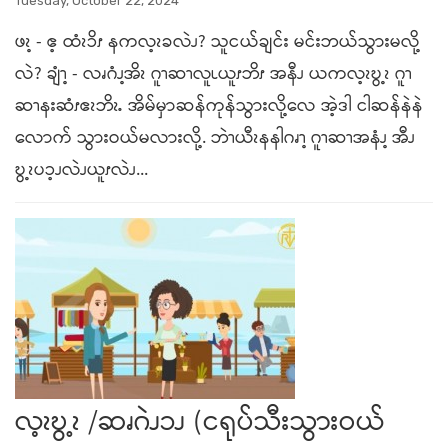
Tuesday, October 22, 2024
ဖၩ့ - ဧ့ ထံၩၥိၭ နကလ့ၩခလဲၪ? သူငယ်ချင်း မင်းဘယ်သွားမလို့
လဲ? ချံၫ့ - လၧဂံၪ့အိၩ ဂူၫဆၫလူၬယူၭဘိၭ အနီၪ ယကလ့ၩဎွ့ၩ ဂူၫ
ဆၫနးဆံၭဧၩဘိၩႉ အိမ်မှာဆန်ကုန်သွားလို့လေ အဲ့ဒါ ငါဆန်နဲနဲ
လောက် သွားဝယ်မလားလို့. ဘဲၫယီၩနနါဂၧၫ့ ဂူၫဆၫအနံၪ့ အီၪ
ဎွ့ၩပၥ့ၪလဲၪယူၭလဲၪ...
လ့ၩဎွ့ၩ /ဆၧဂဲၪၥၪ (ငရုပ်သီးသွားဝယ်