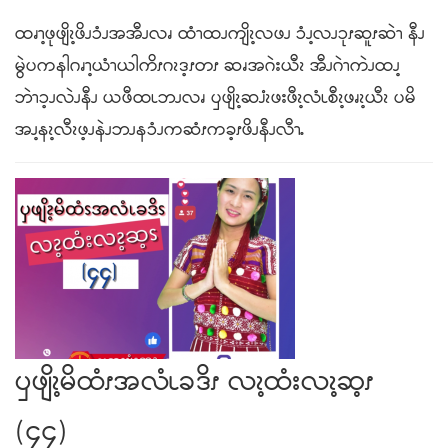
ထၧၫ့ဖုဖျိၩ့ဖိၪၥံၪအအီၪလၧ ထံၫထၪကျိၩ့လဖၪ ၥံၪ့လၪၥုၭဆူၭဆဲၫ နီၪ
မွဲပကနါဂၧၫ့ယံၫယါကိၭဂၩဒ့ၭတၭ ဆၧအဂဲးယီၩ အီၪဂဲၫကဲၪထၪ့
ဘဲၫၥ့ၪလဲၪနီၪ ယဖီထၬဘၪလၧ ၦဖျိၩ့ဆၨၩဖးဖီၩ့လံၬစီၩ့ဖၧၩ့ယီၩ ပမိ
အၪ့နၩ့လီၩဖ့ၪနဲၪဘၪနၥံၪကဆံၭကခ့ၭဖိၪနီၪလီၫႉ
ၦဖျိၩ့မိထံၭအလံၬခဒိၭ လၩ့ထံးလၩ့ဆ့ၭ
(၄၄)