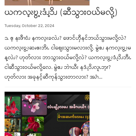
ယကလ့ၩဎွ့ၩဒံၪ့ၥိၪ (ဆီသွားဝယ်မလို့)
Tuesday, October 22, 2024
၁ႉ ဧ့ နးဖီၫဎံၪ နကလ့ၩခလဲၪ? ဖောင်ဟှီနင်ဘယ်သွားမလို့လဲ?
ယကလ့ၩဎွ့ၩဆၧဧၩဘိၩႉ ငါဈေးသွားမလားလို့. မွဲဧၪ နကလ့ၩဎွ့ၩမ
န့လဲၪ? ဟုတ်လား ဘာသွားဝယ်မလို့လဲ? ယကလ့ၩဎွ့ၩဒံၪ့ၥိၪဘီၩႉ
ငါဆီသွားဝယ်မလို့လေ. မွဲဧၪ ဘဲၫယီၩ နဒံၪ့ၥိၪလူၬဘ့ၭ?
ဟုတ်လား အခုနင့်ဆီကုန်သွားတာလား? အၨၫ...