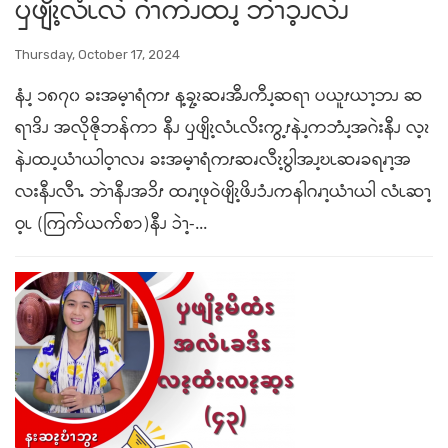
ၦဖျိၩ့လံၬလဲ ဂဲၫကဲၪထၪ့ ဘဲၫၥ့ၪလဲၪ
Thursday, October 17, 2024
နံၪ့ ၁၈၇၀ ခးအမ့ၫရံကၭ န့ခၠ့ၩဆၧအီၪကီၪ့ဆရၫ ပယူၭယၫ့ဘၪ ဆ
ရၫဒိၪ အလိုဇိုဘန်ကာ နီၪ ၦဖျိၩ့လံၬလိးကွ့ၭနဲၪ့ကဘံၪ့အဂဲးနီၪ လ့ၩ
နဲၪထၪ့ယံၫယါဝ့ၫလၧ ခးအမ့ၫရံကၭဆၧလီၩ့ဎွါအၪ့ဎၬဆၧခရၧၫ့အ
လးနီၪလီၫႉ ဘဲၫနီၪအၥိၭ ထၧၫ့ဖုဝဲဖျိၩ့ဖိၪၥံၪကနါဂၧၫ့ယံၫယါ လံၬဆၫ့
ဝ့ၬ (ကြက်ယက်စာ)နီၪ ၥဲၫ့-...