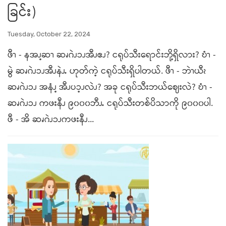
ခြင်း)
Tuesday, October 22, 2024
ဖီၫ - နအၪ့ဆၫ ဆၧဂဲၪၥၪအီၪဧၪ? ငရုပ်သီးရောင်းဘို့ရှိလား? ဎံၫ -
မွဲ ဆၧဂဲၪၥၪအီၪနဲၪႉ ဟုတ်ကဲ့ ငရုပ်သီးရှိပါတယ်. ဖီၫ - ဘဲၫယီၩ
ဆၧဂဲၪၥၪ အနံၪ့ အီၪပၥ့ၪလဲၪ? အခု ငရုပ်သီးဘယ်ဈေးလဲ? ဎံၫ -
ဆၧဂဲၪၥၪ ကဖးနီၪ ၉၀၀၀ဘီၪႉ ငရုပ်သီးတစ်ပိသာကို ၉၀၀၀ပါ.
ဖီ - အိ ဆၧဂဲၪၥၪကဖးနီၪ...