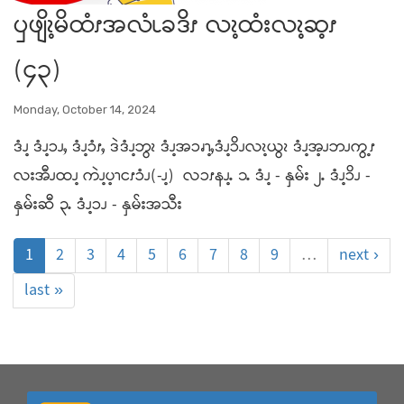
ၦဖျိၩ့မိထံၭအလံၬခဒိၭ လၩ့ထံးလၩ့ဆ့ၭ
(၄၃)
Monday, October 14, 2024
ဒံၪ့ ဒံၪ့ၥၪႇ ဒံၪ့ၥံၭႇ ဒဲဒံၪ့ဘွၩ ဒံၪ့အၥၧၫ့ႇဒံၪ့ၥိၪလၩ့ယွၩ ဒံၪ့အ့ၪဘၪကွ့ၭ
လးအီၪထၪ့ ကဲၪ့ပ့ၫငၭၥံၪ(-ၪ့) လၥၭနၪ့ႉ ၁ႉ ဒံၪ့ - နှမ်း ၂ႉ ဒံၪ့ၥိၪ -
နှမ်းဆီ ၃ႉ ဒံၪ့ၥၪ - နှမ်းအသီး
1
2
3
4
5
6
7
8
9
…
next ›
last »