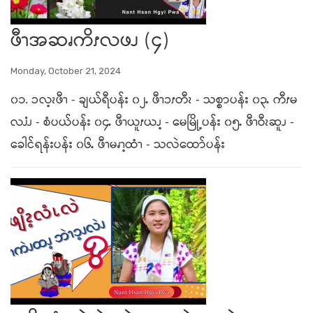
ဖီၫအဆၧကိၭလဖၪ (၄)
Monday, October 21, 2024
၀၁. ၥလ့ၩဖီၫ - ချယ်ရီပန်း ၀၂ႉ ဖီၫၥၭတီၩ - သစ္စာပန်း ၀၃ႉ ကီၭမ
လၨၪ - စံပယ်ပန်း ၀၄ႉ ဖီၫယူၭယၪ့ - မေမြို့ပန်း ၀၅ႉ ဖီၫဝီၩဆူၪ -
ခေါင်ရန်းပန်း ၀၆ႉ ဖီၫမၧၫ့ထံၫ - သလဲထော်ပန်း