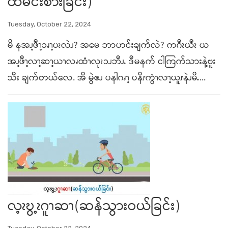
ထမင်းစားခြင်း)
Tuesday, October 22, 2024
မိ နအၪ့ဖီၫ့ၥၧၫ့ပၩလဲၪ? အမေ ဘာဟင်းချက်လဲ? ကဂီၩယီၩ ယ
အၪ့ဖီၫ့လၫ့ဆၫ့ယၫလၧထံၫလုၩၥၪဘီၪႉ ဒီမနက် ငါကြက်သားနဲ့ဗူး
သီး ချက်တယ်လေ. အိ မွဲဧၪ ပနါဂၧၫ့ ပနိၭကွံၫလၫ့ယူၭနဲၪမိႉ...
လ့ၩဎွ့ၩဂူၫဆၫ(ဆန်သွားဝယ်ခြင်း)