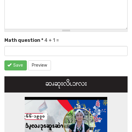
Math question
*
4 + 1 =
Save
Preview
ဆၧဆုးလိၬ၁ၭလး