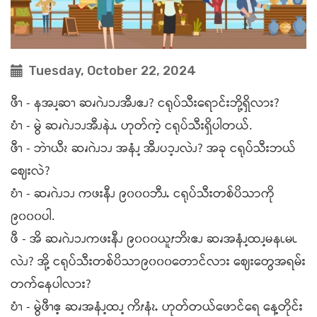
Tuesday, October 22, 2024
ဖီၫ - နအၪ့ဆၫ ဆၧဂဲၪၥၪအီၪဧၪ? ငရုပ်သီးရောင်းဘို့ရှိလား?
ဎံၫ - မွဲ ဆၧဂဲၪၥၪအီၪနဲၪႉ ဟုတ်ကဲ့ ငရုပ်သီးရှိပါတယ်.
ဖီၫ - ဘဲၫယီၩ ဆၧဂဲၪၥၪ အနံၪ့ အီၪပၥ့ၪလဲၪ? အခု ငရုပ်သီးဘယ်
ဈေးလဲ?
ဎံၫ - ဆၧဂဲၪၥၪ ကဖးနီၪ ၉၀၀၀ဘီၪႉ ငရုပ်သီးတစ်ပိသာကို
၉၀၀၀ပါ.
ဖီ - အိ ဆၧဂဲၪၥၪကဖးနီၪ ၉၀၀၀ယူၭဘိၩဧၪ ဆၧအနံၪ့ထၪ့မနၬမၬ
လဲၪ? အို့ ငရုပ်သီးတစ်ပိသာ၉၀၀၀တောင်လား ဈေးတွေအရမ်း
တက်နေပါလား?
ဎံၫ - မွဲဖီၫဧ့ ဆၧအနံၪ့ထၪ့ ကိၭနံၩႉ ဟုတ်တယ်ဖောင်ရေ နေ့တိုင်း