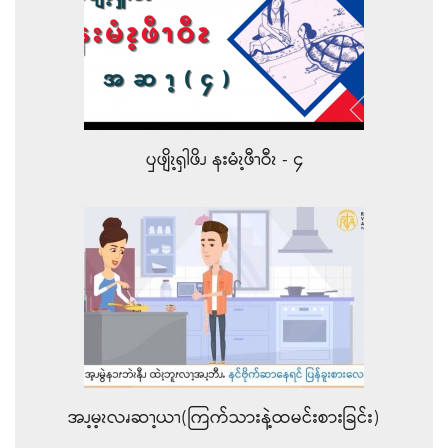
ၦဖျိၩ့ၡါဖိၪ နးမံၩ့ဖီၫဝီၩ - ၄
အၪ့မ့ၩလၧဆၫ့ယၫ(ကြက်သားနဲ့ထမင်းစားခြင်း)