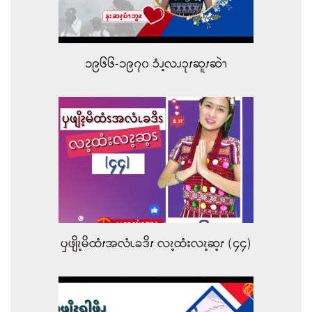
၁၉၆၆-၁၉၇၀ ၥံၪ့လၪၥုၭဆူၭဆဲၫ
ၦဖျိၩ့မိထံၭအလံၬခဒိၭ လၩ့ထံးလၩ့ဆ့ၭ (၄၄)