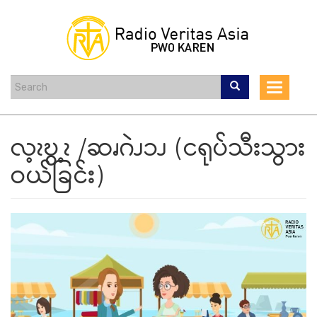
Skip
to
main
content
Toggle
navigat
လ့ၩဎွ့ၩ /ဆၧဂဲၪၥၪ (ငရုပ်သီးသွား
ဝယ်ခြင်း)