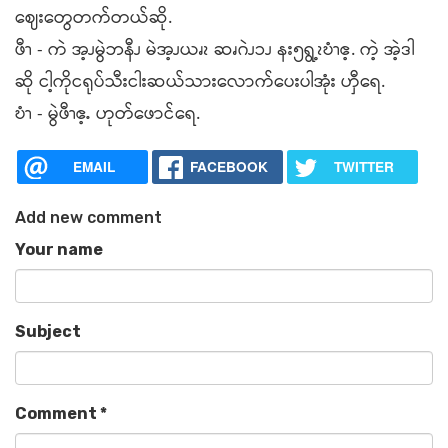
ဈေးတွေတက်တယ်ဆို.
ဖီၫ - ကဲ အ့ၪမွဲဘနီၪ မဲအ့ၪယၧၩ ဆၧဂဲၪၥၪ နး၅ရွ့ၩဎံၫဧ့. ကဲ့ အဲ့ဒါ
ဆို ငါ့ကိုငရုပ်သီးငါးဆယ်သားလောက်ပေးပါအုံး ဟှီရေ.
ဎံၫ - မွဲဖီၫဧ့ႉ ဟုတ်ဖောင်ရေ.
EMAIL
FACEBOOK
TWITTER
Add new comment
Your name
Subject
Comment
*