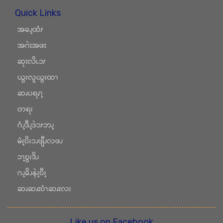
Quick Links
အခၪ့ထံၭ
အဂဲးအဖး
ဆုးလိၬၥၭ
ယွၩလူယွၩထၫ
ဆၧပရၧၫ့
တရၩ
ဂံၪ့ဒီၪ့ဒဲၥၭဘၪ့
မံၩ့ဎိၩၥၪဖျီၪလဖၪ
ၥၫ့ဎွၩဒိၪ
ဂၪ့ခိၪနဲၩ့ဎီၩ့
ဆၧဆၧးဎံၫဆၧးလၩ
Like us on Facebook