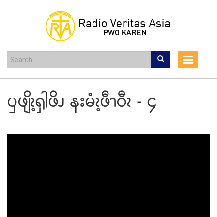
Skip
to
main
content
Toggle
navigat
ၦဖျိၩ့ၡါဖိၪ နးမံၩ့ဖီၫဝီၩ - ၄