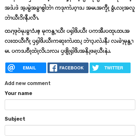
အဒဲၪဒဲ အ့ၪမွဲအခွၫစွါဘဲၫ ကဒုၭကဲၪဝ့ၫဒၪ အမၬအကၠီၩ့ ခွံၬလၩ့အလူ
ဘဲၫယီၩၥိၭနီၪလီၫႉ
ထၧၫ့ဖုဝဲမုၪခွၫၥံၪဧ့ မုကနွ့ၫယီၩ ပၡါဖိၪယီၩ ပကအီၪပထုၬထၬအ
လးထယီၩဂီၩ့ ၦၡါဖိၪယီၩကဆုးကဲၪထၪ့ ဘဲၫၥ့ၪလဲၪနီၪ လၧခဲၫ့မုနွ့ၫ
မၬ ပကဒၪဎီၩ့ထဲၩ့လိၬၥၭလၧ ၦဖျိၩ့ၡါဖိၪအနိၪ့ဖၧၩ့ယီၩနဲၪႉ
EMAIL
FACEBOOK
TWITTER
Add new comment
Your name
Subject