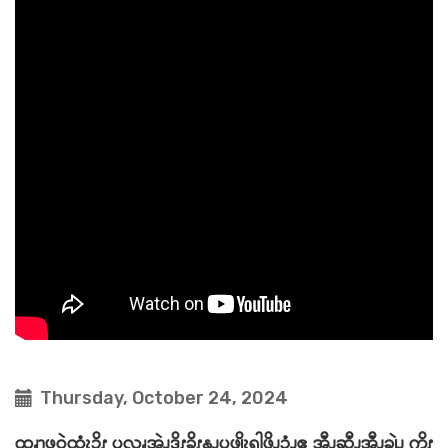
Thursday, October 24, 2024
ထၧၫ့ဖုဝဲထံၩၥိၭ ၦလၧအဲၪဒိၭခိၭနၪၦဖျိၩ့ၡါဖိၪၥံၪဧ့ အီၪဆီၪ့အီၪချဲၪ့ ကိၭ