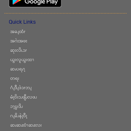
Quick Links
အခၪ့ထံၭ
အဂဲးအဖး
ဆုးလိၬၥၭ
ယွၩလူယွၩထၫ
ဆၧပရၧၫ့
တရၩ
ဂံၪ့ဒီၪ့ဒဲၥၭဘၪ့
မံၩ့ဎိၩၥၪဖျီၪလဖၪ
ၥၫ့ဎွၩဒိၪ
ဂၪ့ခိၪနဲၩ့ဎီၩ့
ဆၧဆၧးဎံၫဆၧးလၩ