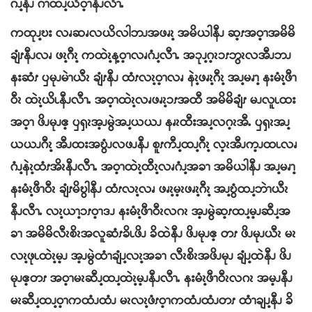
ဂၪ့နီၪ ဂဲၫထၪ့ယိဝ့ၫနီၪလီၫႉ
ကထုၪ့ဎး လၧဆၧလယိလါဘၪအဖၧၩ့ အမိယါနီၪ ဆ့ၭအဝ့ၫအမိမိ
ချံၭနီၪလၧ ဖၩ့ဂီၩ့ ကထဲၩ့န့ဝ့ၫလၧဂံၪ့လီၫႉ အၥုၪ့ဂ့ၩၥၭဘွၩလအီၪဘၪ
နးဆံၭ ၦမုၪမဲၫယီၩ ချံၭနီၪ ထံၭလၩ့ဝ့ၫလၧ နဲၩ့ဖၧၩ့ဂီၩ့ အၪ့မၧၫ့ နးမံၩ့ဖီၫ
ဝီၩ ထဲၩ့ယိၬနီၪလီၫႉ
အဝ့ၫထဲၩ့လၧဖၧၩ့ၥၭအထီ အမိမိချံၭ မၪလူၬထး
အဝ့ၫ ဖိၪမုၪဧ့ ၦၡၩအ့ၪမွဲအၪ့ယယၪ နၧၩထီးအၪ့လဂ့ၩအီႉ ၦၡၩအၪ့
ယယၪဂီၩ့ အီၪထးအဎွံၪလဖၪနီၪ စူၭကီၪ့ထၪ့ဂီၩ့ လ့ၩအီၪက့ၪထၬလၧ
ဂံၪ့နဲၩ့ထံၭအိၩနီၪလီၫႉ အဝ့ၫထဲၩ့ထီၩ့လၧဂံၪ့အခၫ အမိယါနီၪ အၪ့မၧၫ့
နးမံၩ့ဖီၫဝီၩ ချံၭမိဎွါနီၪ ထံၭလၩ့လၧ ဖၧၩ့မ့ၩဖၧၩ့ဂီၩ့ အၪ့ဎွံထၪ့ဘဲၫယီၩ
နီၪလီၫႉ လၩ့ယၫ့ၥၭဝ့ၫဒၪ နးမံၩ့ဖီၫဝီၩလဂၩ အ့ၪမွဲဆ့ၭထၪ့မ့ၪဆီၪ့အ
ခၫ အမိမိလီၩစိၩအလူဆံၭခိၬဖိၪ ခိထဲနီၪ ဖိၪမုၪဧ့ တၭ ဖိၪမုၪယီၩ မၩ
လၩ့ဖုၬထဲၩ့မ့ၪ အ့ၪမွဲထံၫချံၪ့လၩ့အခၫ လီၩစိၩအဖိၪမုၪ ချံၪ့ထဲနီၪ ဖိၪ
မုၪဧ့တၭ အဝ့ၫမၩဆီၪ့ထၪ့ထဲၩ့မ့ၪနီၪလီၫႉ နးမံၩ့ဖီၫဝီၩလဂၩ အမ့ၪနီၪ
မၩဆီၪ့ထၪ့ဝ့ၫကထံၪထံၪ မၩလၩ့ဖံၭဝ့ၫကထံၪထံၪတၭ ထံၫချၪ့နီၪ ခိ