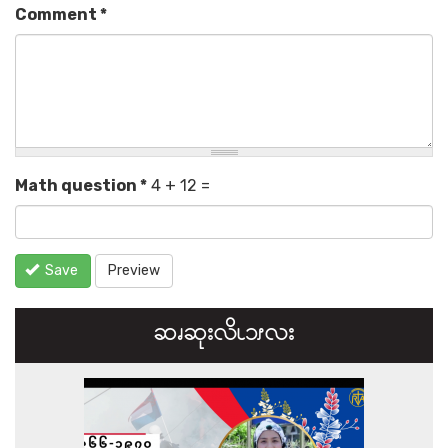
Comment
*
Math question
*
4 + 12 =
Save
Preview
ဆၧဆုးလိၬ၁ၭလး