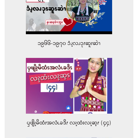
၁၉၆၆-၁၉၇၀ ၥံၪ့လၪၥုၭဆူၭဆဲၫ
ၦဖျိၩ့မိထံၭအလံၬခဒိၭ လၩ့ထံးလၩ့ဆ့ၭ (၄၄)