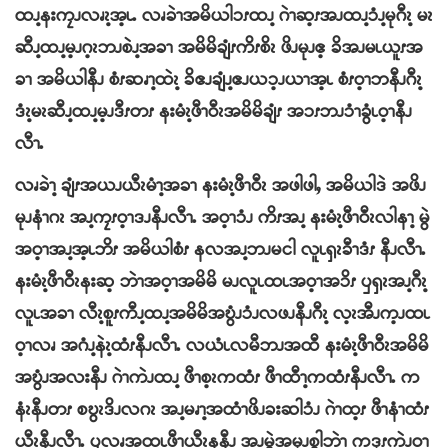
ထၪ့နးကၠၪလၧၩ့အ့ၬႉ လၧခဲၫအမိယါၥၭထၪ့ ဂဲၫဆ့ၭအၪထၪ့ၥံၪ့မုဂီၩ့ မၩ
ဆီၪ့ထၪ့မ့ၪဂ့ၩဘၪစဲၪ့အခၫ အမိမိချံၭကိၭစိၩ ဖိၪမုၪဧ့ ခိအၪမၬယူၭအ
ခၫ အမိယါနီၪ စံၭဆၧၫ့ထဲၩ့ ခိဧၪချံၪ့ဧၪယၥ့ၪယၫအ့ၬ စံၭဝ့ၫဘနီၪဂီၩ့
ဒံၩ့မၩဆီၪ့ထၪ့မ့ၪဒီၭတၭ နးမံၩ့ဖီၫဝီၩအမိမိချံၭ အၥၭဘၪၥံၫခွံၬဝ့ၫနီၪ
လီၫႉ
လၧခဲၫ့ ချံၭအယၪယီၩမံၫ့အခၫ နးမံၩ့ဖီၫဝီၩ အဖါဖါႇ အမိယါဒဲ အဖိၪ
မုၪနံၫဂၩ အၪ့ကၠၭဝ့ၫဒၪနီၪလီၫႉ အဝ့ၫၥံၪ ကိၭအၪ့ နးမံၩ့ဖီၫဝီၩလါနၫ့ မွဲ
အဝ့ၫအၪ့အ့ၬဘိၭ အမိယါစံၭ နလအၪ့ဘၪမငါ လူၬၡၩခီၫဒံၭ နီၪလီၫႉ
နးမံၩ့ဖီၫဝီၩနးဆ့ ဘဲၫအဝ့ၫအမိမိ မၪလူၬထၬအဝ့ၫအၥိၭ ၦၡၩအၪ့ဂီၩ့
လူၬအခၫ လီၩ့စူၭကီၪ့ထၪ့အမိမိအဎွံၪၥံၪလဖၪနီၪဂီၩ့ လ့ၩအီၪက့ၪထၬ
ဝ့ၫလၧ အဂံၪ့နဲၩ့ထံၭနီၪလီၫႉ လယံၬလမီဘၪအထီ နးမံၩ့ဖီၫဝီၩအမိမိ
အဎွံၪအလးနီၪ ဂဲၫကဲၪထၪ့ ဖီၫစ့ၩကထံၭ ဖီၫထီၫ့ကထံၭနီၪလီၫႉ က
နံၩနီၪတၭ စဎွၩဒိၪလဂၩ အၪ့မၧၫ့အထံၫဖိၪခးဆါၥံၪ ဂဲၫထ့ၭ ဖီၫနံၫထံၭ
ယီၩနီၪလီၫႉ ၦလၧအထ့ၬဖီၫယီၩန့နီၪ အ့ၪမွဲအမုၪစွါဘဲၫ ကဒုၭကဲၪဝ့ၫ