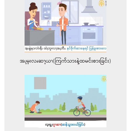
အၪ့မ့ၩလၧဆၫ့ယၫ(ကြက်သားနဲ့ထမင်းစားခြင်း)