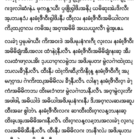
ဂၩဒ့ၭလါဆံၭနဲၪႉ မုကနွ့ၫယီၩ ၦဖျိၩ့ၡါဖိၪအနိၪ့ ယမိဆုးအဲၪဒိၭလီၩ
အ့ၪဘၪနၥံၪ နးမံၩ့ဖီၫဝီၩၡါဖိၪနီၪ ထီၩ့လၧ နးမံၩ့ဖီၫဝီၩအမိယါလဂၩ
ကိၪ့ထၪ့ဝ့ၫလၧ ကမိအၪ့ အဝ့ၫအမိမိ အယၪယူၭလီၫ မွဲအ့ၬဧၪႉ
လၧခဲၫ့ ၦမုၪမဲၫယီၩ ကိၭအဝၩဒဲ အဖိၪမုၪနံၫဂၩဂီၩ့ လ့ၩလၧ နးမံၩ့ဖီၫဝီၩ
အမိမိချံၭအီၪအလး ထံၫနဲၩ့နီၪလီၫႉ နးမံၩ့ဖီၫဝီၩအမိမိချံၭနးဆ့ အီၪ
လၧထံၫဖၫ့လၬအိၩ ၥ့ၪယၫဝ့ၫလမွဲဘၪ အဖိၪမုၪတၭ မွဲလဂဲၫထဲၩ့ထၪ့
ဘၪလၧခီၫ့နီၪလီၫႉ ထီးနီၪ ထဲၩ့ကိၭဆီၪ့ကိၭနီၩ့န့ နးမံၩ့ဖီၫဝီၩဂီၩ့ အၪ့
မၧၫ့ဝ့ၫဒၪ ဂဲၫကိၭထၪ့အမိမိလၧ ခီၫ့နီၪလီၫႉ လါနၫ့ နးမံၩ့ဖီၫဝီၩဝ့ၫ ခဲၫ့
ကံၭအမိမိကဘၪ ထိးမၩၥံၫတၭ မွဲလဂဲၫဘၪနီၪလီၫႉ အဝ့ၫမွဲလ့ၩဘိၭ
အဖါဖါႇ အမိယါဒဲ အမိယါအဖိၪမုၪနံၫဂၩနီၪ ဒိၪအဝ့ၫလၧဆၧအဆူၪ
ထီးအခၭ စွါဘဲၫႉ နးမံၩ့ဖီၫဝီၩလဂၩ ဆၫထီးထိးဝ့ၫလန့ဘၪနးဆ့
ထိးခ့ၬအ့ၪအမိမိအဂးနီၪလီၫႉ ထိးဝ့ၫလန့လၧၩ့ဘၪအလးခဲၫ့ လ့ၩဂၪ့
လၧအမိမိအီၪနီၪလီၫႉ ထီးနီၪ အမိမိလဂၩ ဘၪနီၫလဲၪ အဖိၪမုၪဘၪ