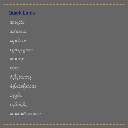
Quick Links
အခၪ့ထံၭ
အဂဲးအဖး
ဆုးလိၬၥၭ
ယွၩလူယွၩထၫ
ဆၧပရၧၫ့
တရၩ
ဂံၪ့ဒီၪ့ဒဲၥၭဘၪ့
မံၩ့ဎိၩၥၪဖျီၪလဖၪ
ၥၫ့ဎွၩဒိၪ
ဂၪ့ခိၪနဲၩ့ဎီၩ့
ဆၧဆၧးဎံၫဆၧးလၩ