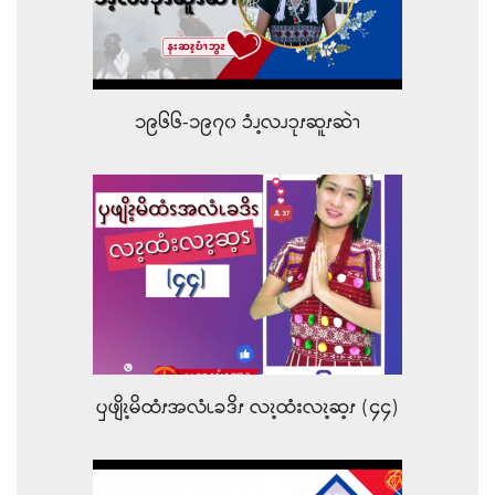
၁၉၆၆-၁၉၇၀ ၥံၪ့လၪၥုၭဆူၭဆဲၫ
ၦဖျိၩ့မိထံၭအလံၬခဒိၭ လၩ့ထံးလၩ့ဆ့ၭ (၄၄)