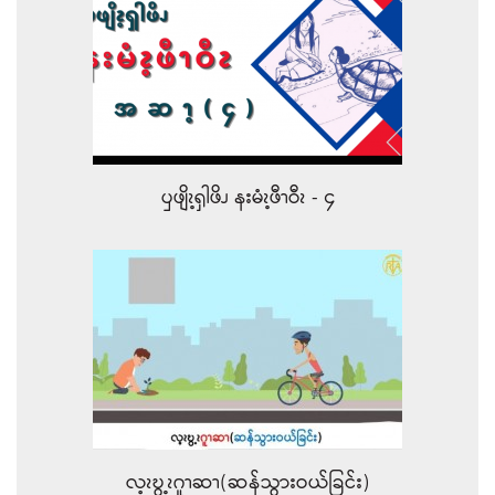
ၦဖျိၩ့ၡါဖိၪ နးမံၩ့ဖီၫဝီၩ - ၄
လ့ၩဎွ့ၩဂူၫဆၫ(ဆန်သွားဝယ်ခြင်း)