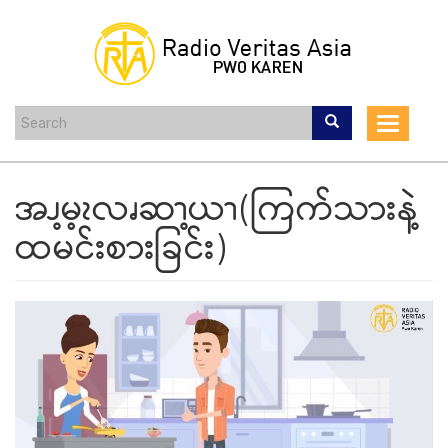
Skip
to
main
content
Toggle
navigat
အၪ့မ့ၩလၧဆၫ့ယၫ(ကြက်သားနဲ့
ထမင်းစားခြင်း)