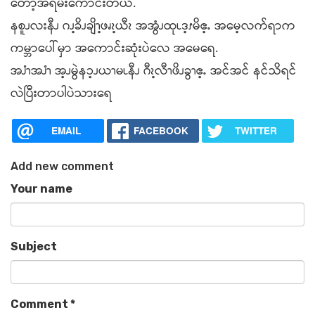
တော့အရမ်းကောင်းတယ်.
နစူၪလးနီၪ ဂၪ့ခိၪချိၫ့ဖၧၩ့ယီၩ အအွံၪထုၬဒ့ၭမိဧ့ႉ အမေ့လက်ရာက
ကမ္ဘာပေါ်မှာ အကောင်းဆုံးပဲလေ အမေရေ.
အၨၫအၨၫ အ့ၪမွဲနၥ့ၪယၫမၬနီၪ ဂီၩ့လီၫဖိၪခွၫဧ့ႉ အင်အင် နင်သိရင်
လဲပြီးတာပါပဲသားရေ
EMAIL
FACEBOOK
TWITTER
Add new comment
Your name
Subject
Comment
*