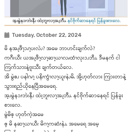
Tuesday, October 22, 2024
မိ နအၪ့ဖီၫ့ၥၧၫ့ပၩလဲၪ? အမေ ဘာဟင်းချက်လဲ?
ကဂီၩယီၩ ယအၪ့ဖီၫ့လၫ့ဆၫ့ယၫလၧထံၫလုၩၥၪဘီၪႉ ဒီမနက် ငါ
ကြက်သားနဲ့ဗူးသီး ချက်တယ်လေ.
အိ မွဲဧၪ ပနါဂၧၫ့ ပနိၭကွံၫလၫ့ယူၭနဲၪမိႉ အို့ဟုတ်လား ကြားတာနဲ့
သွားရည်ယိုနေပြီအမေရေ.
အ့ၪမွဲနၥၭဘဲၩနီၪ ထဲၩ့ဘူၭလၫ့အၪ့ဘီၪႉ နင်ဗိုက်ဆာနေရင် ပြန်ခူး
စားလေ.
မွဲမိဧ့ ဟုတ်ကဲ့အမေ
ဧ့ မိ နဆၫ့ယၫယီၩ မိဂၫ့ကဆံၭနဲၪႉ အမေရေ အမေ့