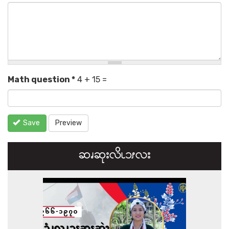
Math question
*
4 + 15 =
Save
Preview
ဆၧဆုးလိၬ၁ၭလး