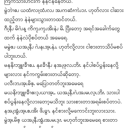
ကြက်သားဟင်းက နဲနဲငန်နေတယ်.
မွဲဘဲၫဧၪ ယထံၭလၩ့ထံၪလၪ အၪကဆံၭကဲၪၥၭႉ ဟုတ်လား ငါဆား
ထည့်တာ နဲနဲများသွားတာထင်တယ်.
ဂီၩ့နီၪ မိဂဲၪန့ ကိကၠၪကၠၪအိၩနဲၪ မိႉ ပြီးတော့ အရင်အခေါက်တွေ
ထက် နဲနဲလဲပိုစပ်တယ် အမေရေ.
မမွဲဧၪ ယအၪ့နီၪ ဂဲၪနၬအ့ၬနဲၪႉ ဟုတ်လို့လား ငါစားတာသိပ်မစပ်
ပါဘူးဟယ်.
မနနိၭဘျူၭခီၫဧၪႉ နၧၩခီၫနီၪ နအၪ့ဖုလၪဘိၭႉ နင်ပါစပ်ပွန်းနေလို့
များလား နင်ကကွမ်းစားတယ်ဆိုတော့.
ပလီၩဘၪအ့ၬမိဧ့ႉ မပြောတတ်ဘူးအမေရေ
မယနိၭဘျူၭခီၫဧၩၥ့ၪယၫအ့ၬႉ ယအၪ့နီၪဂဲၪအၪမၬလ့ၬဘိၭႉ သားပါ
စပ်ပွန်းနေလို့လားတော့မသိဘူး သားစားတာအရမ်းစပ်တာပဲ.
နအၪ့အွံၪအ့ၬဧၪအိၩ ဖိၪခွၫႉ နင်စားလို့မကောင်းဘူးလားသား.
မွဲအ့ၬမိဧ့ ယအၪ့နီၪအွံၪအၪမၬဒ့ၭႉ မဟုတ်ဘူးအမေရေ စားတာ