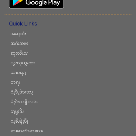
Quick Links
အခၪ့ထံၭ
အဂဲးအဖး
ဆုးလိၬၥၭ
ယွၩလူယွၩထၫ
ဆၧပရၧၫ့
တရၩ
ဂံၪ့ဒီၪ့ဒဲၥၭဘၪ့
မံၩ့ဎိၩၥၪဖျီၪလဖၪ
ၥၫ့ဎွၩဒိၪ
ဂၪ့ခိၪနဲၩ့ဎီၩ့
ဆၧဆၧးဎံၫဆၧးလၩ