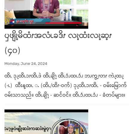
ၦဖျိၩ့မိထံၭအလံၬခဒိၭ လၩ့ထံးလၩ့ဆ့ၭ
(၄၀)
Monday, June 24, 2024
ထိၬ ၥုၪ့ထိၬၥၭထိၬဒဲ ထိၬချိၫ့ ထိၬၥံၪထၬၥံၪ ဘၪကွ့ၭတၭ ကဲၪ့ထၪ့
(-ၬ) ထီးန့ထၬ ႉ (ထိၬ/ထိၭ-ဝက်) ၥုၪ့ထိၬၥၭထိၬ - ဝမ်းမြောက်
ဝမ်းသာသည်။ ထိၬချိၫ့ - ဆင်ဝင်။ ထိၬၥံၪထၬၥံၪ - ခံတပ်များ။