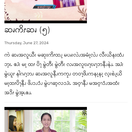
ဆၧကိၭဆၧ (၅)
Thursday, June 27, 2024
ကဲ ဆၧအလူယီၩ မဆုးကိၭထၪ့ မပၧၩလဲၪအမံၩ့လဲၪ လီၩယိနးထံၪ
ဘ့ၩႉ ဧၨၩ မၩ့ ထၭ ပိၫ့ မွဲတီၩ မွဲတီၩ လၧအလူဎၧၫ့ဎၧၫ့ဘနီၪနဲၪႉ အၨၩ
မွဲယူၭ နါဂၧၫ့ဘၪ ဆၧအလူနီၪကကၠၪ တဝၫ့ဖိၪကနၩ့နၩ့ လ့ၩစဲၪ့ယိ
မၩ့ထၭပိၫ့နီၪ ဖိၪၥၪၥံၪ မွဲပၫဆ့လၥၨၩႉ အဝ့ၫနီၪ မအဝ့ၫၥံၪအထံၩ
အၥိၭ မွဲအ့ၬဧၪႉ