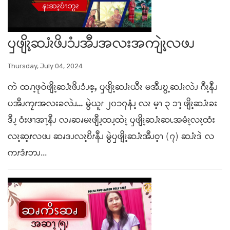
ၦဖျိၩ့ဆၨၩဖိၪၥံၪအီၪအလးအကျဲၩ့လဖၪ
Thursday, July 04, 2024
ကဲ ထၧၫ့ဖုဝဲဖျိၩ့ဆၨၩဖိၪၥံၪဧ့ႇ ၦဖျိၩ့ဆၨၩယီၩ မအီၪဎွ့ဆၨၩလဲၪ ဂီၩ့နီၪ
ပအီၪကၠၭအလးခလဲၪႉႉႉ မွဲယူၭ ၂၀၁၇နံၪ့ လၩ မ့ၫ ၃ ၥၫ့ ဖျိၩ့ဆၨၩခး
ဒီၪ့ ဝံးဖၫအၫ့နီၪ လၧဆၧမၩဖျီၪ့ထၪ့ထဲၩ့ ၦဖျိၩ့ဆၨၩဆၬအမံၩ့လၩ့ထံး
လၩ့ဆ့ၭလဖၪ ဆၧဒၪလၩ့ဎိၭနီၪ မွဲၦဖျိၩ့ဆၨၩအီၪဝ့ၫ (၇) ဆၨၩဒဲ လ
ကၭဒံၭဘၪ...