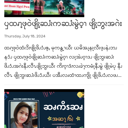
ၦထၧၫ့ဖုဝဲဖျိၩ့ဆၨၩကဆၨၩမွဲဝ့ၫ ဖျိၩ့ဘွၩအဂဲး
Thursday, July 18, 2024
ထၧၫ့ဖုဝဲထံၩၥိၭဖျိၩ့ဖိၪၥံၪဧ့ႇ မုကနွ့ၫယီၩ ယမိအၪ့နၩ့လီၩဖ့ၪနဲၪဘၪ
နၥံၪ ၦထၧၫ့ဖုဝဲဖျိၩ့ဆၨၩကဆၨၩမွဲဝ့ၫ လၩ့အဲၪဝ့ၫဒၪ ဖျိၩ့ဘွၩဆၨၩ
ဖိၪၥံၪအဂဲးနီၪလီၫႉဖျိၩ့ဘွၩယီၩ ကိၭဝ့ၫဒံၭလၧခဲၫ့ကမံၩ့နီၪမွဲ ဖျိၩ့မဲပု နီၪ
လီၫႉ ဖျိၩ့ဘွၩဆၨၩဖိၪၥံၪယီၩ ပအီၪလၧထံၫထၪကျိၩ့ ဖျိၩ့ဖိၪၥံၪလဖၪ...