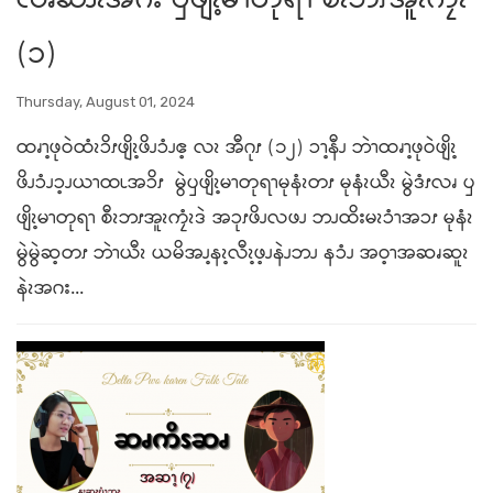
လၧဆၨၩအဂး ၦဖျိၩ့မၫတုရၫ စီၩဘၭအူၩကၠံၩ
(၁)
Thursday, August 01, 2024
ထၧၫ့ဖုဝဲထံၩၥိၭဖျိၩ့ဖိၪၥံၪဧ့ လၩ အီဂုၭ (၁၂) ၥၫ့နီၪ ဘဲၫထၧၫ့ဖုဝဲဖျိၩ့
ဖိၪၥံၪၥ့ၪယၫထၬအၥိၭ မွဲၦဖျိၩ့မၫတုရၫမုနံၩတၭ မုနံၩယီၩ မွဲဒံၭလၧ ၦ
ဖျိၩ့မၫတုရၫ စီၩဘၭအူၩကၠံၩဒဲ အၥုၭဖိၪလဖၪ ဘၪထိးမၩၥံၫအၥၭ မုနံၩ
မွဲမွဲဆ့တၭ ဘဲၫယီၩ ယမိအၪ့နၩ့လီၩ့ဖ့ၪနဲၪဘၪ နၥံၪ အဝ့ၫအဆၧဆူၩ
နဲၩအဂး...