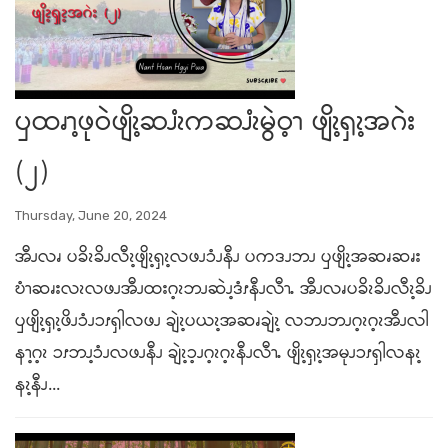
ၦထၧၫ့ဖုဝဲဖျိၩ့ဆၨၩကဆၨၩမွဲဝ့ၫ ဖျိၩ့ၡၩ့အဂဲး
(၂)
Thursday, June 20, 2024
အီၪလၧ ပခိၩခိၪလီၩ့ဖျိၩ့ၡၩ့လဖၪၥံၪနီၪ ပကဒၪဘၪ ၦဖျိၩ့အဆၧဆၧး
ဎံၫဆၧးလၩလဖၪအီၪထးဂ့ၩဘၪဆဲၪ့ဒံၭနီၪလီၫႉ အီၪလၧပခိၩခိၪလီၩ့ခိၪ
ၦဖျိၩ့ၡၩ့ဖိၪၥံၪၥၭၡါလဖၪ ချဲၩ့ပယၩ့အဆၧချဲၩ့ လဘၪဘၪဂ့ၩဂ့ၩအီၪလါ
နၫ့ဂ့ၩ ၥၭဘၪ့ၥံၪလဖၪနီၪ ချဲၩ့ၥ့ၪဂ့ၩဂ့ၩနီၪလီၫႉ ဖျိၩ့ၡၩ့အမုၪၥၭၡါလနၩ့
နၩ့နီၪ...