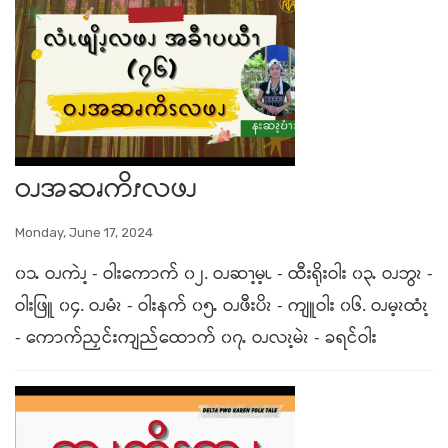
ဝၪအဆၧကိၭလဖၪ
Monday, June 17, 2024
၀၁ႉ ဝၪကဲၪ့ - ဝါးကောက် ၀၂. ဝၪဆၫ့မ့ၬ - ထီးရိုးဝါး ၀၃ႉ ဝၪဘွၩ -
ဝါးဖြူ ၀၄. ဝၪမံၩ - ဝါးနက် ၀၅ႉ ဝၪဖီးပိၩ - ကျူဝါး ၀၆. ဝၪမ့ၩထံၩ့
- ကောက်ညှင်းကျည်ထောက် ၀၇ႉ ဝၪလၩ့မဲၩ - ခရင်ဝါး