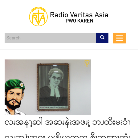
Skip
to
main
content
Toggle
navigat
လၧအနၫ့ဆါ အဆၧနဲၩအဖၧၩ့ ဘၪထိးမၩၥံၫ