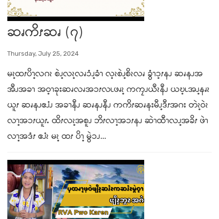
ဆၧကိၭဆၧ (၇)
Thursday, July 25, 2024
မၩ့ထၭပိၫ့လဂၩ စဲၪ့လၩ့လၧၥံၪ့ခံၫ လ့ၩစဲၪ့စိၩလၧ ခွံၫၥ့ၭနၪ ဆၧနၪအ
အီၪအခၫ အဝ့ၫခုးဆၧလၧအၥၭလၬဖၧၩ့ ကကၠၪယီၩနီၪ ယဎ့ၬအၪ့နၧၩ
ယူၭ ဆၧနၪဧၨၪ အခၫနီၪ ဆၧနၪနီၪ ကကိၭဆၧနးမီၪ့ဒီၭအဂး တဲၩ့ဝဲၩ
လၫ့အၥၭယူၭႉ ထိၭလၩ့အစူၪ ဘိၭလၫ့အၥၭနၪ ဆဲၫထီၫလၪ့အခိၭ ဖဲၫ
လၫ့အဒံၭ ဧၨၩ မၩ့ ထၭ ပိၫ့ မွဲၥၪ...