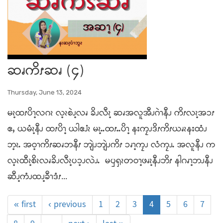
ဆၧကိၭဆၧ (၄)
Thursday, June 13, 2024
မၩ့ထၭပိၫ့လဂၩ လ့ၩစဲၪ့လၧ ခိၪလီၩ့ ဆၧအလူအီၪဂဲၫနီၪ ကိၭလၩ့အၥၭ
ဧႇ ယမံၩ့နီၪ ထၭပိၫ့ ယါဧၨၩ မၩ့ႉႉထၭႉႉပိၫ့ နးကၠၪဒိၭကိၭယၧၩနးထံၪ
ဘ့ၩႉ အဝ့ၫကိၭဆၧဘနီၭ ဘျဲၪဘျဲၪကိၭ ၥၧၫ့ကၠၪ လံကၠၪႉ အလူနီၪ က
လ့ၩထီၩ့စိၩလၧခိၪလီၩ့ပၥ့ၪလဲၪႉ မၦၡၩတဝၫ့ဖၧၩ့နီၪဘိၭ နါဂၧၫ့ဘၪနီၪ
ဆီၪ့ကံၪထၪ့ခီၫဒံၭ...
« first
‹ previous
1
2
3
4
5
6
7