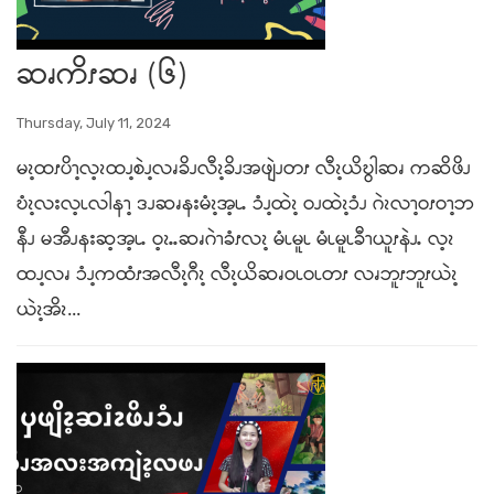
ဆၧကိၭဆၧ (၆)
Thursday, July 11, 2024
မၩ့ထၭပိၫ့လ့ၩထၪ့စဲၪ့လၧခိၪလီၩ့ခိၪအဖျဲၪတၭ လီၩ့ယိဎွါဆၧ ကဆိဖိၪ
ဎံၩ့လးလ့ၬလါနၫ့ ဒၪဆၧနးမံၩ့အ့ၬႉ ၥံၪ့ထဲၩ့ ဝၪထဲၩ့ၥံၪ ဂဲၩလၫ့ဝၭဝၫ့ဘ
နီၪ မအီၪနးဆ့အ့ၬႉ ဝ့ၩႉႉဆၧဂဲၫခံၭလၩ့ မံၬမူၬ မံၬမူၬခီၫယူၭနဲၪႉ လ့ၩ
ထၪ့လၧ ၥံၪ့ကထံၭအလီၩ့ဂီၩ့ လီၩ့ယိဆၧဝၬဝၬတၭ လၧဘူၭဘူၭယဲၩ့
ယဲၩ့အိၩ...