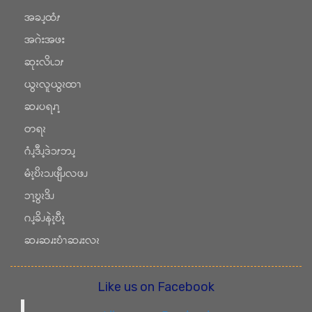
အခၪ့ထံၭ
အဂဲးအဖး
ဆုးလိၬၥၭ
ယွၩလူယွၩထၫ
ဆၧပရၧၫ့
တရၩ
ဂံၪ့ဒီၪ့ဒဲၥၭဘၪ့
မံၩ့ဎိၩၥၪဖျီၪလဖၪ
ၥၫ့ဎွၩဒိၪ
ဂၪ့ခိၪနဲၩ့ဎီၩ့
ဆၧဆၧးဎံၫဆၧးလၩ
Like us on Facebook