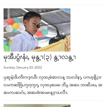
မုအီၪပွံၭနံၩႇ မုနွ့ၫ(၃) နွ့ၫလနွ့ၫ
Sunday, January 23, 2022
ၦဆူနဲၩဖိၪကိၭဂၩဒ့ၭယီၩ လုထၪ့မံဆၩလန့ ဘၪလါနၫ့ႇ ပကၧၩ့ဖျိၪ့ၥၭ
လၧကဆါဎြံၬကၠၧၫ့ကၠၧၫ့ႇ လုထၪ့ဆၧမၩ ဘိၪ့ႇ အဆၧ ဘၩဆိၪဖၪႇ အ
ဆၧကၪဆၧဂဲၩႇ အဆၧဖံၭဆၧမၩန့ဝ့ၫဒၪလီၫႉ