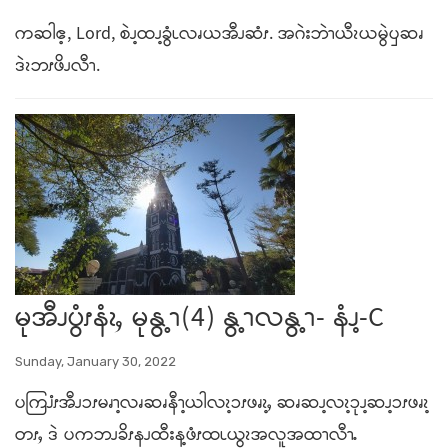
ကဆါဧ့, Lord, စဲၪ့ထၪ့ခွံၬလၧယအီၪဆံၭ. အဂဲးဘဲၫယီၩယမွဲၦဆၧ
ဒဲၩဘၭဖိၪလီၫ.
မုအီၪပွံၭနံၩႇ မုနွ့ၫ(4) နွ့ၫလနွ့ၫ- နံၪ့-C
Sunday, January 30, 2022
ပကြၨၭအီၪၥၭမၧၫ့လၧဆၧနီၫ့ယါလၩ့ၥၭဖၧၩ့ႇ ဆၧဆၪ့လၩ့ၥုၪ့ဆၪ့ၥၭဖၧၩ့
တၭႇ ဒဲ ပကဘၪခိၭနၪထီးန့ဖံၭထၬယွၩအလူအထၫလီၫႉ