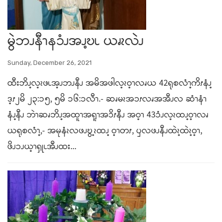
မွဲဘၪနီၫနၥံၪအၪ့ဎၬ ယၧၩလဲၪ
Sunday, December 26, 2021
ထီးဘိၪ့လ့ၩဖၬအ့ၪဘၪနီၪ အမိအဖါလ့ၩဝ့ၫလၧယ 42ရုစလံၫ့ကိၭနံၪ့
ဒ့ၭ၂မိ ၂၃:ၥ၅, ၅မိ ၥ၆:ၥလီၫ.- ဆၧမၩအၥၭလၧအအီၪလ ဆံၫနံၫ
နံၪ့နီၪ ဘဲၫဆၧဘိၪ့အထူၫအရူၫအၥိၭနီၪ အဝ့ၫ 43ၥံၪလ့ၩထၪ့ဝ့ၫလၧ
ယရုစလံၫ့,- အမုနံၩလဖၪဎွ့ၩထၪ့ ဝ့ၫတၭ, ၦလဖၪနီၪထဲၩ့ထဲၩ့ဝ့ၫ,
ဖိၪၥၪယ့ၫၡုၬအီၪထး...