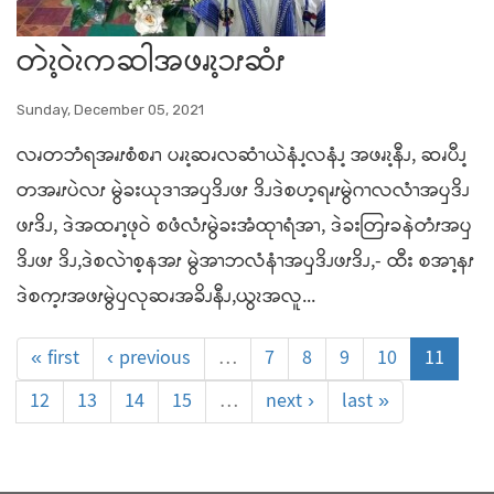
တဲၩ့ဝဲၩကဆါအဖၧၩ့ၥၭဆံၭ
Sunday, December 05, 2021
လၧတဘံရအၧၭစံစၧၫ ပၧၩ့ဆၧလဆံၫယဲနံၪ့လနံၪ့ အဖၧၩ့နီၪ, ဆၧပီၪ့
တအၧၭပဲလၭ မွဲခးယုဒၫအၦဒိၪဖၭ ဒိၪဒဲစဟ့ရၧၭမွဲဂၫလလံၫအၦဒိၪ
ဖၭဒိၪ, ဒဲအထၧၫ့ဖုဝဲ စဖံလံၭမွဲခးအံထုၫရံအၫ, ဒဲခးတြၭခနဲတံၭအၦ
ဒိၪဖၭ ဒိၪ,ဒဲစလဲၫစ့နအၭ မွဲအၫဘလံနံၫအၦဒိၪဖၭဒိၪ,- ထီး စအၫ့နၭ
ဒဲစက့ၭအဖၭမွဲၦလုဆၧအခိၪနီၪ,ယွၩအလူ...
« first
‹ previous
…
7
8
9
10
11
12
13
14
15
…
next ›
last »