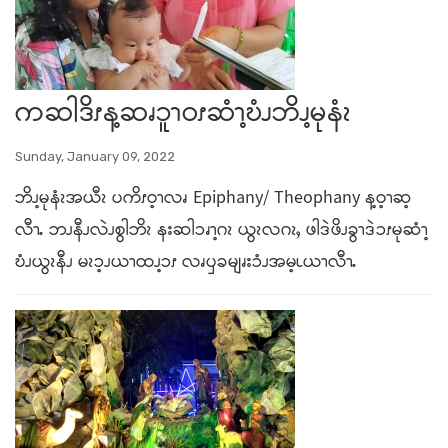
ကဆါဒိၭန့ဆၧၥူၫဝၭဆံၫ့ဎံၪဘိၪ့မုနံၩ
Sunday, January 09, 2022
ဘိၪ့မုနံၩအယီၩ ပကိၭဝ့ၫလၧ Epiphany/ Theophany န့ဝ့ၫဆ့
လီၫႉ ဘၪနီၪလဲၪစွါဘိၩ နးဆါၥၧၫ့ဂၩ ယွၩလဂၩႇ ဖါဒဲဖိၪခွၫဒဲၥၭမုဆံၫ့
ဎံၪယွၩနီၪ မၩၥ့ၪယၫထၪ့ၥၭ လၧၦခမျၧးၥံၪအမ့ၬယၫလီၫႉ