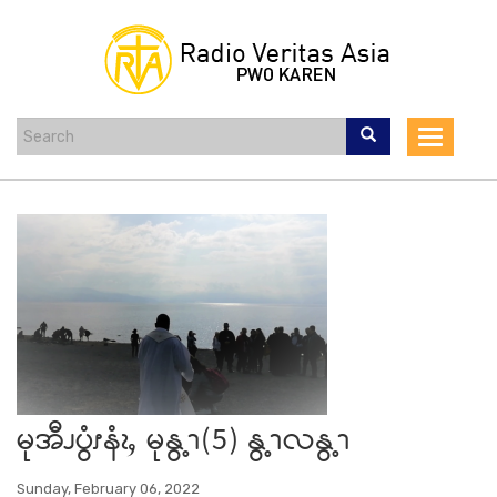
Skip
to
main
content
Toggle
navigat
မုအီၪပွံၭနံၩႇ မုနွ့ၫ(5) နွ့ၫလနွ့ၫ
Sunday, February 06, 2022