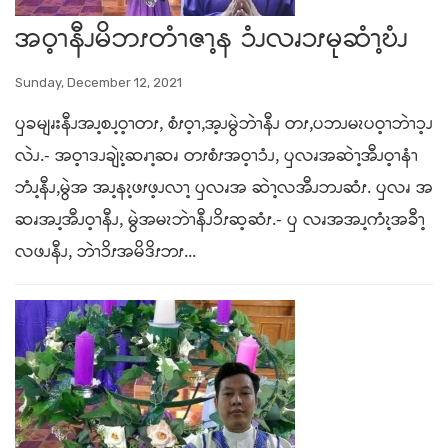
အဝ့ၫနီၪမိဘၭတံၫဇၫ့န ၥံၪလၧၥၭမုဆံၫ့ဎံၪ
Sunday, December 12, 2021
ၦခမျၧးနီၪအၪ့စၪ့ဝ့ၫတၭ, စံၭဝ့ၫ,အ့ၪမွဲဘဲၫနီၪ တၭ,ပဘၪမၩပဝ့ၫဘဲၫၥ့ၪ
လဲၪ.- အဝ့ၫဒၪချဲၩ့ဆၧၫ့ဆၧ တၭစံၭအဝ့ၫၥံၪ, ၦလၧအဆဲၫ့အီၪဝ့ၫနံၫ
ဘံၪ့နီၪ,မွဲအ အၪ့နၩ့ဖၭဖ့ၪလၫ့ ၦလၧအ ဆဲၫ့လအီၪဘၪဆံၭ. ၦလၧ အ
ဆၧအၪ့အီၪဝ့ၫနီၪ, မွဲအမၩဘဲၫနီၪၥိၭဆ့ဆံၭ.- ၦ လၧအအၪ့ကံၩ့အခီၫ့
လဖၪနီၪ, ဘဲၫၥိၭအမိဒိၭဘၭ...