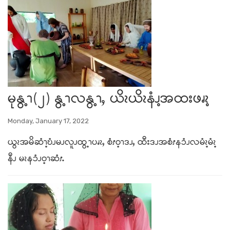
မုနွ့ၫ(၂) နွ့ၫလနွ့ၫႇ ယိၩယိၩနံၪ့အထးဖၧၩ့
Monday, January 17, 2022
ယွၩအမိဆံၫ့ဎံၪမၪလူၪထွ့ၫပၧၩႇ စံၭဝ့ၫဒၪႇ ထီးဒၪအစံၭနၥံၪလမံၩ့မံၩ့
နီၪ မၩနၥံၪဝ့ၫဆံၭႉ