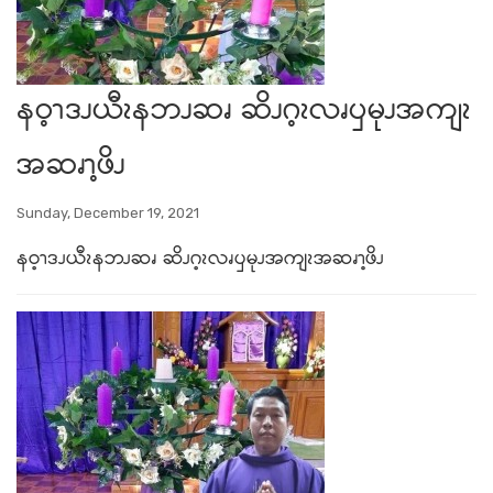
နဝ့ၫဒၪယီၩနဘၪဆၧ ဆိၪဂ့ၩလၧၦမုၪအကျၩ
အဆၧၫ့ဖိၪ
Sunday, December 19, 2021
နဝ့ၫဒၪယီၩနဘၪဆၧ ဆိၪဂ့ၩလၧၦမုၪအကျၩအဆၧၫ့ဖိၪ