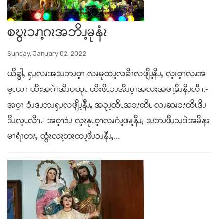
စဎွၩၥၧၫ့ဂၩအဘိၪ့မုနံၩ
Sunday, January 02, 2022
ယိခွါႇ ၡၪလၧအဒၪဘၪဝ့ၫ လၧမုထၪ့လခီၫလဖျိၪ့နီၪႇ လ့ၩဝ့ၫလၧအ
မ့ၬယၫ ထီးအဂဲၫအီၪပထုၬ ထီးဖိၪၥၪအီၪဝ့ၫအလးအဖၫ့ခိၪနီၪလီၫ.-
အဝ့ၫ ၥံၪဒၪဘၪၡၪလဖျိၪ့နီၪႇ အၥုၪ့ထိၬအၥၭထိၬ လၧဆၧၥၭထိၬဒိၪ
ဒိၪလ့ၬလီၫ.- အဝ့ၫၥံၪ လ့ၩနုၬဝ့ၫလၧဂံၪ့ဖၧၩ့နီၪႇ ဒၪဘၪဖိၪၥၪဒဲအမိနး
မၫရံၫတၭႇ ထွံၩလၩ့ဘၩထၪ့ဖိၪၥၪနီၪႇ...