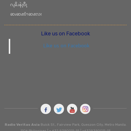
ဂၪ့ခိၪနဲၩ့ဎီၩ့
ဆၧဆၧးဎံၫဆၧးလၩ
Like us on Facebook
Like us on Facebook
Radio Veritas Asia
Buick St., Fairview Park, Queszon City, Metro Manila.
1106 Philippines | + 632 9390011-15 | +6329390011-15