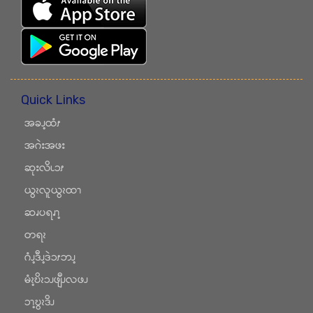
Quick Links
အခၪ့ထံၭ
အဂဲးအဖး
ဆုးလိၬၥၭ
ယွၩလူယွၩထၫ
ဆၧပရၧၫ့
တရၩ
ဂံၪ့ဒီၪ့ဒဲၥၭဘၪ့
မံၩ့ဎိၩၥၪဖျီၪလဖၪ
ၥၫ့ဎွၩဒိၪ