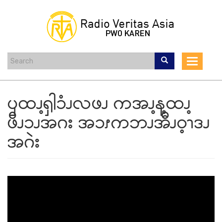
Skip
to
main
content
Toggle
navigat
ၦထၪ့ၡါၥံၪလဖၪ ကအၪ့န့ထၪ့
ဖိၪၥၪအဂး အၥၭကဘၪအီၪဝ့ၫဒၪ
အဂဲး