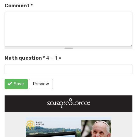
Comment
*
Math question
*
4 + 1 =
Save
Preview
ဆၧဆုးလိၬ၁ၭလး