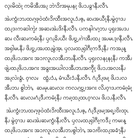
လ့ၩမိထဲၩ့ ကမိအီၪအၪ့ ဘဲၫၥိၭအမုၪနၩ့ ဖိၪၥၪခွၫနီၪလီၫႉ
အဲၪကွံၩဘၪထၧၫ့ဖုဝဲထံၩၥိၭထီးအလူၬၥံၪဧ့ႇ ဆၧအယီၩ့နီၪမွဲဝ့ၫဒၪ
ထၪ့ဒၩကဆါကၠဲၭ အဆၧအဲၪဒိၭနီၪလီၫႉ ပကနါဂၧၫ့ဘၪ ၦၡၩအၪဒၪ
ဆၧ လီၩဆၧကမံၩ့နီၪ ၦဂၪ့ခိၪယီၩ ဖိၪဎွ့ၪဂဲၫအီၪထၪ့ အၪမၬဒ့ၭနီၪလီၫႉ
အၡါမၬနီၪ ဖိၪဎွ့ၪအၪထၪ့မွဲအ့ၬ ၦလၧထၪ့ၡါဂီၩ့ကဒီၪ့နီၪ ကအၪ့န့
ထၪ့ဖိၪၥၪအဂး အၥၭလူၬလအီၪဘၪနီၪလီၫႉ ၦၡၩလနၩ့နၩ့နီၪ ကအီၪ
ဖျဲၪထၪ့ဖိၪၥၪအဂး အခွးအယါလအီၪဘၪအကၠီၩ့ ဖိၪၥၪအလးနီၪ
အၪ့လဲၩခွံၬ ဝ့ၫလၧ ထွံၪၥံၪႇ မံၫယီၩၥံၪနီၪလီၫႉ ဂံၪ့ဒီၪ့ဖၧၩ့ ဖိၪၥၪလ
အီၪဘၪ စွါဘဲၫႇ ဆၧမုၬဆၧလၩ ကလၧၫ့ဎွ့ၩအဂး လိၪဝ့ၫဒၪကမံၩ့မံၩ့
နီၪလီၫႉ ဆၧလၧဂံၪ့ဒီၪကမံၩ့နီၪ ကၧၩ့ထၪ့ထၬဝ့ၫလၧ ဖိၪၥၪနီၪလီၫႉ
အဲၪကွံၩဘၪထၧၫ့ဖုဝဲထံၩၥိၭထီးအလူၬၥံၪဧ့ႇ ဂံၪ့ဒီၪ့ဖၧၩ့အရ့ၩဎိၩထုၬ
နီၪ မွဲဝ့ၫဒၪ ဆၧအဲၪဆၧကွံၩနီၪလီၫႉ ၦလၧထၪ့ၡါဂီၩ့ကဒီၪ့ ကမၩန့
ထၪ့ဖိၪၥၪအဂး အၥၭလူၬလအီၪဘၪစွါဘဲၫႇ အၥၭဎိၩထၪ့အခံၫ့နီၪ