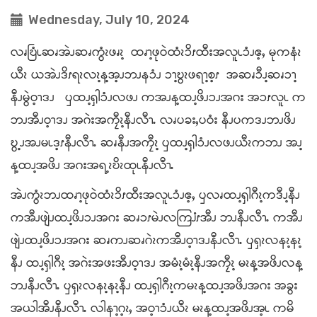
Wednesday, July 10, 2024
လၧဎြံၬဆၧအဲၪဆၧကွံၩဖၧၩ့ ထၧၫ့ဖုဝဲထံၩၥိၭထီးအလူၬၥံၪဧ့ႇ မုကနံၩ
ယီၩ ယအဲၪဒိၭရၩလၩ့န့အ့ၪဘၪနၥံၪ ၥၫ့ဎွၩဖရၫ့စ့ၭ အဆၧၥီၪ့ဆၧၥၫ့
နီၪမွဲဝ့ၫဒၪ ၦထၪ့ၡါၥံၪလဖၪ ကအၪန့ထၪ့ဖိၪၥၪအဂး အၥၭလူၬ က
ဘၪအီၪဝ့ၫဒၪ အဂဲးအကၠီၩ့နီၪလီၫႉ လၧပခးႇပဝံး နီၪပကဒၪဘၪဖိၪ
ဎွ့ၪအၪမၬဒ့ၭနီၪလီၫႉ ဆၧနီၪအကၠီၩ့ ၦထၪ့ၡါၥံၪလဖၪယီၩကဘၪ အၪ့
န့ထၪ့အဖိၪ အဂးအရ့ၩဎိၩထုၬနီၪလီၫႉ
အဲၪကွံၩဘၪထၧၫ့ဖုဝဲထံၩၥိၭထီးအလူၬၥံၪဧ့ႇ ၦလၧထၪ့ၡါဂီၩ့ကဒီၪ့နီၪ
ကအီၪဖျဲၪထၪ့ဖိၪၥၪအဂး ဆၧၥၭမဲၪလကြၨၭအီၪ ဘၪနီၪလီၫႉ ကအီၪ
ဖျဲၪထၪ့ဖိၪၥၪအဂး ဆၧကၪဆၧဂဲၩကအီၪဝ့ၫဒၪနီၪလီၫႉ ၦၡၩလနၩ့နၩ့
နီၪ ထၪ့ၡါဂီၩ့ အဂဲးအဖးအီၪဝ့ၫဒၪ အမံၩ့မံၩ့နီၪအကၠီၩ့ မၩန့အဖိၪလန့
ဘၪနီၪလီၫႉ ၦၡၩလနၩ့နၩ့နီၪ ထၪ့ၡါဂီၩ့ကမၩန့ထၪ့အဖိၪအဂး အခွး
အယါအီၪနီၪလီၫႉ လါနၫ့ဂ့ၩႇ အဝ့ၫၥံၪယီၩ မၩန့ထၪ့အဖိၪအ့ၬ ကမိ