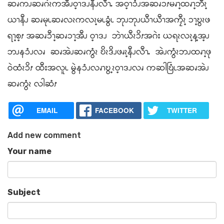
ဆၧကၪဆၧဂဲၩကအီၪဝ့ၫဒၪနီၪလီၫႉ အဝ့ၫၥံၪအဆၧၥၭမၧၫ့ထၧၫ့ဘီၩ့
ယၫနီၪ ဆၧမုၬဆၧလၩကလၩ့မၬခွံၬ ဘုၪဘုၪယီၫယီၫအကၠီၩ့ ၥၫ့ဎွၩဖ
ရၫ့စ့ၭ အဆၧၥီၫ့ဆၧၥၫ့အီၪ ဝ့ၫဒၪ ဘဲၫယီၩၥိၭအဂဲး ယရၩလၩ့န့အ့ၪ
ဘၪနၥံၪလၧ ဆၧအဲၪဆၧကွံၩ ဎိၩဒိၪဖၧၩ့နီၪလီၫႉ အဲၪကွံၩဘၪထၧၫ့ဖု
ဝဲထံၩၥိၭ ထီးအလူၬ မွဲနၥံၪလၧၫဎွ့ၩဝ့ၫဒၪလၧ ကဆါဎြံၬအဆၧအဲၪ
ဆၧကွံၩ လါဆံၭ
EMAIL
FACEBOOK
TWITTER
Add new comment
Your name
Subject