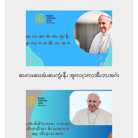
ဆၧလၧဆၧအဲၪဆၧကွံၩနီၪ အူၭလၩ့ၥၭလအီၪဘၪအဂဲး