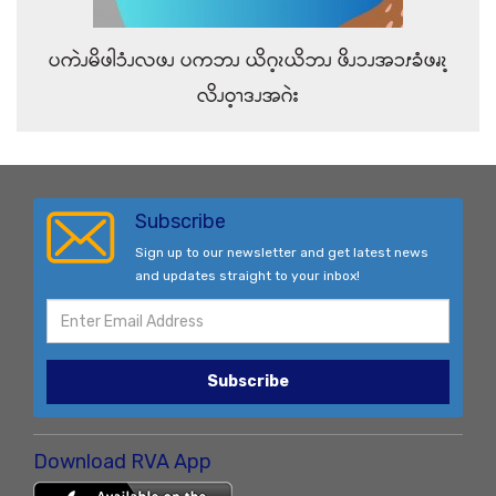
ပကဲၪမိဖါၥံၪလဖၪ ပကဘၪ ယိဂ့ၩယိဘၪ ဖိၪၥၪအၥၭခံဖၧၩ့
လိၪဝ့ၫဒၪအဂဲး
Subscribe
Sign up to our newsletter and get latest news
and updates straight to your inbox!
Subscribe
Download RVA App