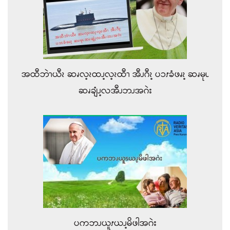
အထီဘဲၫယီၩ ဆၧလ့ၩထၪ့လ့ၩထီၫ အီၪဂီၩ့ ပၥၭခံဖၧၩ့ ဆၧမုၬ
ဆၧချံၪ့လအီၪဘၪအဂဲး
ပကဘၪယူၭယၪ့မိဖါအဂဲး