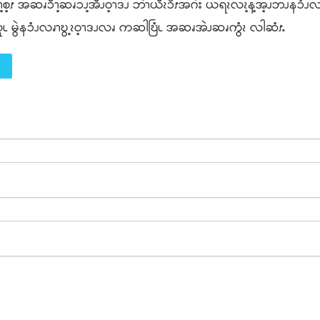
ွၩဖရၫ့စ့ၭ အဆၧၥီၫ့ဆၧၥၪ့အီၪဝ့ၫဒၪ ဘဲၫယီၩၥိၭအဂဲး ယရၩလၩ့န့အ့ၪဘၪနၥံ
အလူၬ မွဲနၥံၪလၧၫဎွ့ၩဝ့ၫဒၪလၧ ကဆါဎြံၬ အဆၧအဲၪဆၧကွံၩ လါဆံၭႉ