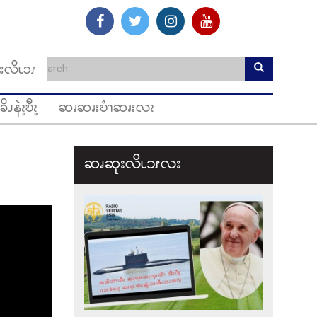
းလိၬၥၭ
ခိၪနဲၩ့ဎီၩ့
ဆၧဆၧးဎံၫဆၧးလၩ
ဆၧဆုးလိၬ၁ၭလး