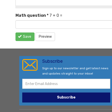
Math question
*
7 + 0 =
Save
Preview
Subscribe
Sign up to our newsletter and get latest news
and updates straight to your inbox!
Subscribe