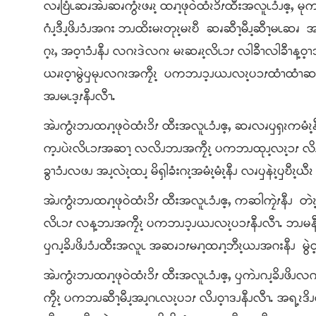
လၧဎြံၬဆၧအဲၪဆၧကွံၩဖၧၩ့ ထၧၫ့ဖုဝဲထံၩၥိၭထီးအလူၬၥံၪဧ့ႇ မုက
ဂံၪ့ဒီၪ့ဖိၪၥံၪအဂး ဘၪထိးမၩတုၩ့မၩဎီ ဆၧဆီၫ့မီၪ့ဆီၫ့မၬဆၧ အ
ဂ့ၩႇ အဝ့ၫၥံၪနီၪ လဂၩဒဲလဂၩ မၩဆၧၩ့လိၬၥၭ လါခီၫလါခီၫန့ဝ့
ယၧၩဝ့ၫမွဲၦမုၪလဂၩအကၠီၩ့ ပကဘၪၥ့ၪယၪလၩ့ပၥၭထံၫထံၫဆၭဆၭ 
အၪမၬဒ့ၭနီၪလီၫႉ
အဲၪကွံၩဘၪထၧၫ့ဖုဝဲထံၩၥိၭ ထီးအလူၬၥံၪဧ့ႇ ဆၧလၧၦၡၩကမံၩ့နီ
က့ၪပဲၩလိၬၥၭအဆၫ့ လလိၪဘၪအကၠီၩ့ ပကဘၪထုၪ့လၩ့ၥၭ လိၪဝ့
ခွၫၥံၪလဖၪ အၪ့လဲၩ့ထၪ့ မိၡါခံးဂၩ့အမံၩ့မံၩ့နီၪ လၧၦနဲၩ့ၦဎီၩ့ယ
အဲၪကွံၩဘၪထၧၫ့ဖုဝဲထံၩၥိၭ ထီးအလူၬၥံၪဧ့ႇ ကဆါကၠဲၭနီၪ တဲၩ
လိၬၥၭ လန့ဘၪအကၠီၩ့ ပကဘၪၥ့ၪယၪလၩ့ပၥၭနီၪလီၫႉ ဘၪမနီၪ
ၦဂၪ့ခိၪဖိၪၥံၪထီးအလူၬ အဆၧၥၭမၧၫ့ထၧၫ့ဘီၩ့ယၪအဂးနီၪ မွဲ
အဲၪကွံၩဘၪထၧၫ့ဖုဝဲထံၩၥိၭ ထီးအလူၬၥံၪဧ့ႇ ၦကဲၪဂၪ့ခ
ကၠီၩ့ ပကဘၪဆီၫ့မီၪ့အၪ့ဂၬလၩ့ပၥၭ လိၪဝ့ၫဒၪနီၪလီၫႉ အရ