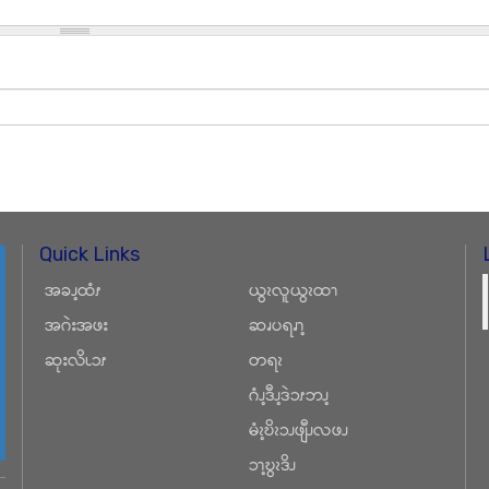
Quick Links
အခၪ့ထံၭ
ယွၩလူယွၩထၫ
အဂဲးအဖး
ဆၧပရၧၫ့
ဆုးလိၬၥၭ
တရၩ
ဂံၪ့ဒီၪ့ဒဲၥၭဘၪ့
မံၩ့ဎိၩၥၪဖျီၪလဖၪ
ၥၫ့ဎွၩဒိၪ