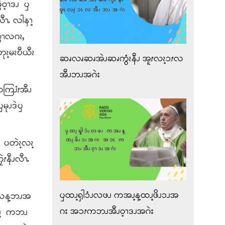
ွဲဝ့ၫဒၪ ၦ
လီၫႉ လါနၫ့
ခွၫလဂၩႇ
ၩ့မၩဎီယီၩ
ဆၧလၧဆၧအဲၪဆၧကွံၩနီၪ အူၭလၩ့ၥၭလ
အီၪဘၪအဂဲး
လကကြၨၭအီၪ
မုၪဒဲၦ
ၩ ပတဲၩ့လၩ့
ၭနီၪလီၫႉ
ၦထၪ့ၡါၥံၪလဖၪ ကအၪ့န့ထၪ့ဖိၪၥၪအ
မၩလန့ဘၪအ
ဂး အၥၭကဘၪအီၪဝ့ၫဒၪအဂဲး
ယၪ့ ကဘၪ