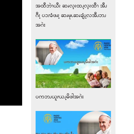
အထီဘဲၫယီၩ ဆၧလ့ၩထၪ့လ့ၩထီၫ အီၪ
ဂီၩ့ ပၥၭခံဖၧၩ့ ဆၧမုၬဆၧချံၪ့လအီၪဘၪ
အဂဲး
ပကဘၪယူၭယၪ့မိဖါအဂဲး