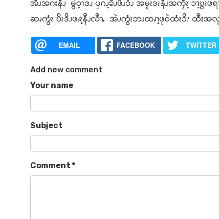
အီၪအဂးနီၪ မွဲဝ့ၫဒၪ ၦဂၪ့ခိၪဖိၪၥံၪ အမူၩဒၩနီၪအကၠီၩ့ ၥၫ့ဎ
ဆၧကွံၩ ဎိၩဒိၪဖၧၩ့နီၪလီၫႉ အဲၪကွံၩဘၪထၧၫ့ဖုဝဲထံၩၥိၭ ထီး
EMAIL
FACEBOOK
TWITTER
Add new comment
Your name
Subject
Comment
*