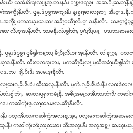
နံၩယီၩ ယအဲၪဒိၭရၩလၩ့န့အ့ၪဘၪနၥံၪ ၥၫ့ဎွၩဖရၫ့စ့ၭ အဆၧၥီၪ့ဆၧၥၫ့နီၪမ
ဂဲးအကၠီၩ့နီၪလီၫႉ ၦမုၪဒဲၦခွၫအကျၩနီၪ န့ၩခၠၧၫ့ဆၧလၩ့ဆၫ့ အီၪဝ့ၫဒၪနီၪ
ၫဒၪအကၠီၩ့ ပကဘၪၥ့ၪယၪထၭ အခီၫ့ပယီၫ့လိၪဝ့ၫ ဒၪနီၪလီၫႉ ယၧၩဝ့ၫမွဲၦ
လိၪဝ့ၫဒၪနီၪလီၫႉ ဘၪမနီၪလဲၪစွါဘဲၫႇ ၦဂံၪ့ဒီၪ့ဖၧၩ့ ပဒၪဘၪဆၧမၩတု
ၪ ၦမုၪဒဲၦခွၫ ၦမိၡါကၧၩ့ထၪ့ မီၫ့ဎီၩ့လိၬၥၭ အ့ၬနီၪလီၫႉ လါနၫ့ဂ့ၩႇ ပ
ၫဒၪနီၪလီၫႉ ထီးလကၭဒ့ၭဘၪႇ ပကဆီၫ့မီၪ့လၩ့ ၦထီအခံၫ့ယီၩစွါဘဲၫ ၦ
ီၩ ပဒၪဘၪ ဖျီၪဎိၩဒိၪ အၪမၬဒ့ၭနီလီၫႉ
့လၩ့ထၭဂၪ့ခိၪဖိၪၥံၪ ထီးအလူၬနီၪလီၫႉ ၦကဲၪဂၪ့ခိၪဖိၪၥံၪနီၪ လဂၩဒဲလဂ
လဲၪစွါဘဲၫႇ ဆၧလၧၦၡၩကမံၩ့နီၪ အစီၩ့အမၩ့လအီၪဘၪဘဲၫၥိၭ ကဆါကၠဲ
ဝ့ၫဒၪ ကဆါကၠဲၭဖ့ၪလၫ့ထၭပၧၩလၬဆီၫ့နီၪလီၫႉ
ိၪဖိၪလဂၩနီၪ ပလ့ၩအီၪလၧကဆါကၠဲၭအလးန့ၬအ့ၬႇ ပလ့ၩမၩကဆါကၠဲၭအဆၧ
့ၩဒိၪထုၬနီၪ ကဆါကၠဲၭတဲၩ့လၩ့ထးဆၧ ထီးအလူၬနီၪ အလူအဎွ့ၩ ဆၧယုၬ