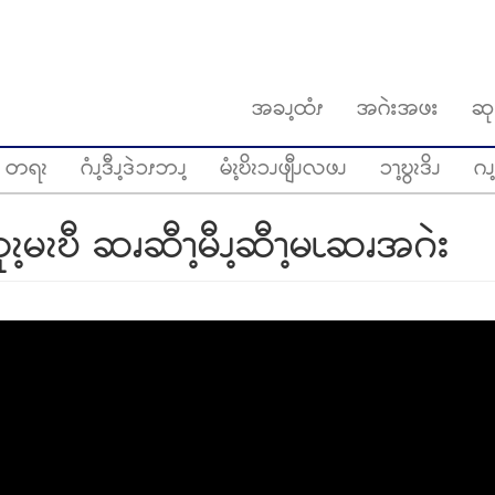
အခၪ့ထံၭ
အဂဲးအဖး
ဆု
တရၩ
ဂံၪ့ဒီၪ့ဒဲၥၭဘၪ့
မံၩ့ဎိၩၥၪဖျီၪလဖၪ
ၥၫ့ဎွၩဒိၪ
ဂၪ့
ုၩ့မၩဎီ ဆၧဆီၫ့မီၪ့ဆီၫ့မၬဆၧအဂဲး