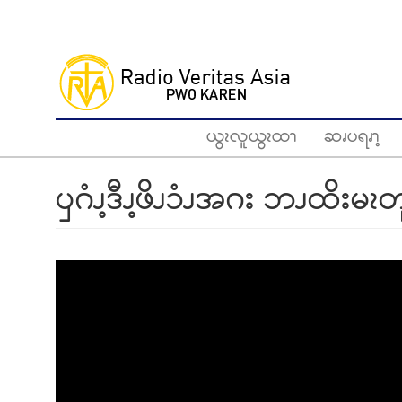
Skip
to
main
content
ယွၩလူယွၩထၫ
ဆၧပရၧၫ့
ၦဂံၪ့ဒီၪ့ဖိၪၥံၪအဂး ဘၪထိးမၩတ