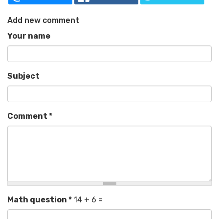
Add new comment
Your name
Subject
Comment
*
Math question
*
14 + 6 =