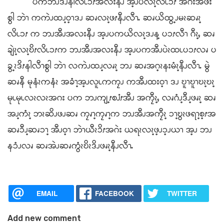
ပကဘၪဒီၪနါလိၬၥၭအလးနီၪ အ့ၪပလီၩ့လိၬၥၭ အဂဲးအဖး
စွါ ဘဲၫ ကကဲၪထၪ့ဝ့ၫဒၪ ဆၧလၩ့ဖၭနီၪလီၫႉ ဆၧယိထွ့ၪမၩဆၧၩ့
လိၬၥၭ က ဘၪအီၪအလးနီၪ အ့ၪပကယိလၩ့ဒၪန့ ပၥၭလီၫ ဂီၩ့ႇ ဆၧ
ချဲၩ့လၩ့ဎိၭလိၬၥၭက ဘၪအီၪအလးနီၪ အ့ၪပကအီၪပဲၩထၬပၥၭလၧ ပ
ခွ့ၩဒိၭနါလီၫစွါ ဘဲၫ လကဲၪထၪ့လၧၩ့ ဘၪ ဆၧအဂ့ၩနးမံၩ့နီၪလီၫႉ မွဲ
ဆၧနီ မုနံၩကနံၩ အခံၫ့အ့ၪလူၬကကၠၪ ကအီၪထးဝ့ၫ ဒၪ ဎူၫဎူၫဎၩ့ဎၩ့
မုၬမုၬလၩလၩအဂး ပက ဘၪကျ့ၭစၨၭအီၪ အကၠီၩ့ႇ လၧဂံၪ့ဒီၪ့ဖၧၩ့ ဆၧ
အၪ့ကံၩ့ ဘၩဆိၪဖၪဆၧ ကၠၧၫ့ကၠၧၫ့က ဘၪအီၪအကၠီၩ့ ၥၫ့ဎွၩဖရၫ့စ့ၭအ
ဆၧၥီၪ့ဆၧၥၫ့ အီၪဝ့ၫ ဘဲၫယီၩၥိၭအဂဲး ယရၩလၩ့ဖ့ၪၥ့ၪယၫ အ့ၪ ဘၪ
နၥံၪလၧ ဆၧအဲၪဆၧကွံၩဎိၩဒိၪဖၧၩ့နီၪလီၫႉ
EMAIL
FACEBOOK
TWITTER
Add new comment