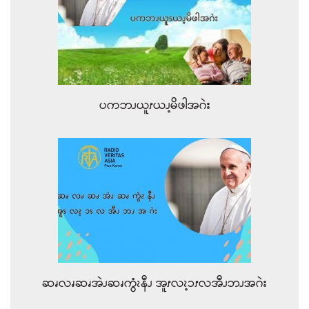
ပကဘၪယူၭယၪ့မိဖါအဂဲး
ဆၧလၧဆၧအဲၪဆၧကွံၩနီၪ အူၭလၩ့ၥၭလအီၪဘၪအဂဲး