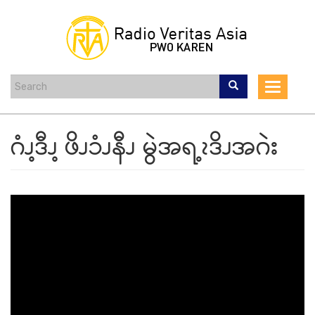
Skip
to
main
content
Toggle
navigat
ဂံၪ့ဒီၪ့ ဖိၪၥံၪနီၪ မွဲအရ့ၩဒိၪအဂဲး