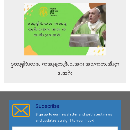
ၦထၪ့ၡါၥံၪလဖၪ ကအၪ့န့ထၪ့ဖိၪၥၪအဂး အၥၭကဘၪအီၪဝ့ၫ
ဒၪအဂဲး
Subscribe
Sign up to our newsletter and get latest news
and updates straight to your inbox!