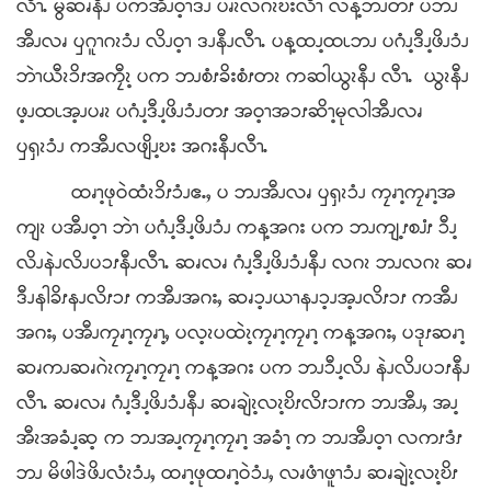
လီၫႉ မွဲဆၧနီၪ ပကအီၪဝ့ၫဒၪ ပၧၩလဂၩဎးလီၫ လန့ဘၪတၭ ပဘၪ
အီၪလၧ ၦဂူၫဂၩၥံၪ လိၪဝ့ၫ ဒၪနီၪလီၫႉ ပန့ထၪ့ထၬဘၪ ပဂံၪ့ဒီၪ့ဖိၪၥံၪ
ဘဲၫယီၩၥိၭအကၠီၩ့ ပက ဘၪစံၭခိးစံၭတၩ ကဆါယွၩနီၪ လီၫႉ ယွၩနီၪ
ဖ့ၪထၬအ့ၪပၧၩ ပဂံၪ့ဒီၪ့ဖိၪၥံၪတၭ အဝ့ၫအၥၭဆိၫ့မုလါအီၪလၧ
ၦၡၩၥံၪ ကအီၪလဖျိၪ့ဎး အဂးနီၪလီၫႉ
ထၧၫ့ဖုဝဲထံၩၥိၭၥံၪဧႉႇ ပ ဘၪအီၪလၧ ၦၡၩၥံၪ ကၠၧၫ့ကၠၧၫ့အ
ကျၩ ပအီၪဝ့ၫ ဘဲၫ ပဂံၪ့ဒီၪ့ဖိၪၥံၪ ကန့အဂး ပက ဘၪကျ့ၭစၨၭ ၥီၪ့
လိၪနဲၪလိၪပၥၭနီၪလီၫႉ ဆၧလၧ ဂံၪ့ဒီၪ့ဖိၪၥံၪနီၪ လဂၩ ဘၪလဂၩ ဆၧ
ဒီၪနါခိၭနၪလိၭၥၭ ကအီၪအဂးႇ ဆၧၥ့ၪယၫနၪၥ့ၪအ့ၪလိၭၥၭ ကအီၪ
အဂးႇ ပအီၪကၠၧၫ့ကၠၧၫ့ႇ ပလ့ၩပထဲၩ့ကၠၧၫ့ကၠၧၫ့ ကန့အဂးႇ ပဒုၭဆၧၫ့
ဆၧကၪဆၧဂဲၩကၠၧၫ့ကၠၧၫ့ ကန့အဂး ပက ဘၪၥီၪ့လိၪ နဲၪလိၪပၥၭနီၪ
လီၫႉ ဆၧလၧ ဂံၪ့ဒီၪ့ဖိၪၥံၪနီၪ ဆၧချဲၩ့လၩ့ဎိၭလိၭၥၭက ဘၪအီၪႇ အၪ့
အီၩအခံၪ့ဆ့ က ဘၪအၪ့ကၠၧၫ့ကၠၧၫ့ အခံၫ့ က ဘၪအီၪဝ့ၫ လကၭဒံၭ
ဘၪ မိဖါဒဲဖိၪလံၩၥံၪႇ ထၧၫ့ဖုထၧၫ့ဝဲၥံၪႇ လၧဖံၫဖူၫၥံၪ ဆၧချဲၩ့လၩ့ဎိၭ