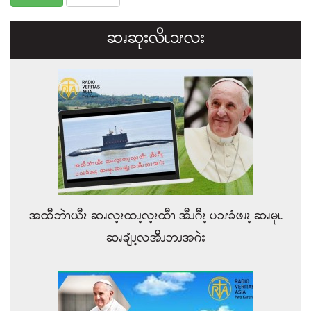
ဆၧဆုးလိၬ၁ၭလး
အထီဘဲၫယီၩ ဆၧလ့ၩထၪ့လ့ၩထီၫ အီၪဂီၩ့ ပၥၭခံဖၧၩ့ ဆၧမုၬ
ဆၧချံၪ့လအီၪဘၪအဂဲး