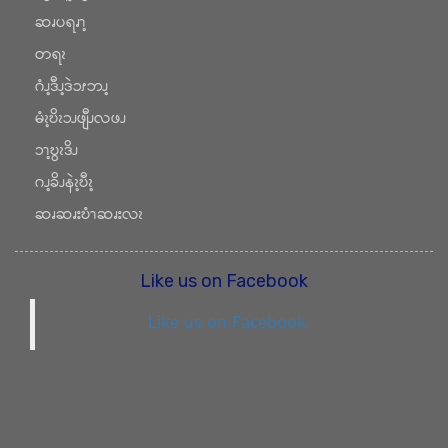
ဆၧပရၧၫ့
တရၩ
ဂံၪ့ဒီၪ့ဒဲၥၭဘၪ့
မံၩ့ဎိၩၥၪဖျီၪလဖၪ
ၥၫ့ဎွၩဒိၪ
ဂၪ့ခိၪနဲၩ့ဎီၩ့
ဆၧဆၧးဎံၫဆၧးလၩ
Like us on Facebook
Like us on Facebook