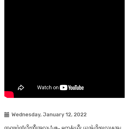
Wednesday, January 12, 2022
ထၧၫ့ဖုဝဲထံၩၥိၭထီးအလူၬၥံၪဧႉႇ မုကနံၩယီၩ ယအဲၪဒိၭရၩလၩ့န့အ့ၪ