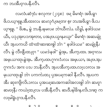
က ဘၪအီၪဝ့ၫဒၪနီၪလီၫႉ
လၧလံၬဆံၫ့ဎံၪ စလုကၭ (၂:၄၈) ဖၧၩ့ မိမၫရံၫ အဖိၪခွၫ
ဖိၪၥၪယ့ၫၡူၬအီၪထးလၧ ဆၧလုဂံၪ့ဖၧၩ့တၭ စ့ၭ ဘၪအဖိၪခွၫ ဖိၪၥၪ
ယ့ၫၡူၬ “ ဖိၪဧႉႇ မွဲ ဘၪနီၪနမၩပၧၩ ဘဲၫယီၩလဲၪႉ ယိခွါႇ နဖါဒဲယၧၩ
ယီၩႇ ပၥုၪ့အုၭပၥၭအုၭတၭႇ ပအၪ့ဎၬယူၭနၧၩယူၭ” မိမၫရံၫ အဆၧချဲၩ့
ယီၩ အ့ၪပကယိ ထံၫထံၫဆၭဆၭစွါ ဘဲၫ “ နဖါဒဲယၧၩ” ဆၧချဲၩ့နီၪ
လီၫႉ မွဲ လီၩဖျီၪထၪ့ဝ့ၫ “ ယၧၩဒဲနဖါ” မွဲအ့ၬႉ အီၪက့ၪထၬ အဝ့ၫလၧ
အမ့ၬယၫထုၬမွဲအ့ၬႉ အီၪက့ၪထၬဂူၫဂၩၥံၪလၧ အမ့ၬယၫႇ အၪ့ဎၬအ့ၪ
ဂူၫဂၩၥံၪ အဂး ပဒၪ ဘၪနီၪလီၫႉ အ့ၪပအီၪက့ၪထၬလၩ့ပၥၭလၧ အ
မ့ၬယၫထုၬစွါ ဘဲၫ ပကကဲၪထၪ့ ၦအပၧၩ့ကဆါ နီၪလီၫႉ အ့ၪပက
အီၪ ဆုးကျိၭလိၬၥၭလၧ ၦအပၧၩ့ဆၧအကဆါအလးစွါ ဘဲၫ ဆၧဎူၫ
ဆၧဎၩ့နီၪ ကယဲၩ့ထၪ့လၧ ပအီၪနီၪလီၫႉ ဆၧဒီၪနါခိၭနၪလိၬၥၭဆ့ က
လၩ့မါခွံၬဝ့ၫဒၪနီၪလီၫႉ