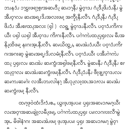
ဘၪနၥံၪ ၥၫ့ဎွၩဖရၫ့စ့ၭအဆၧၥီၪ့ ဆၧၥၫ့နီၪ မွဲဝ့ၫဒၪ ဂံၪ့ဒီၪ့ဖိၪၥံၪနီၪ မွဲ
အီၪဝ့ၫလၧ ဆၧအရ့ၩဒိၪအလးဖၧၩ့ အကၠီၩ့နီၪလီၫႉ ဂံၪ့ဒီၪ့နီၪ ဂံၪ့ဒီၪ့
ဖိၪၥံၪ အီၪစၭထၪ့အလး (ၡါ ) လရွ့ မွဲဝ့ၫဒၪနီၪလီၫႉ ပဝ့ၫၥံၪကိၭဂၩ
ယီၩ ပၡါ ယၡါ အီၪဝ့ၫဒၪ ကိၭဂၩနီၪလီၫႉ ပဂဲၫကဲၪထၪ့ၦၡၩလၧ မီၪအ
နိၪ့ထိဖၧၩ့ နးဂၩအ့ၬနီၪလီၫႉ ဆၧယိထွ့ၪႇ ဆၧအဲၪၥံၪယီၩ ပဝ့ၫၥံၪကိၭ
ဂၩအဂးဆ့ မွဲဆၧအရ့ၩဒိၪလမံၩ့နီၪလီၫႉ ပဝ့ၫၥံၪယီၩ ပအီၪဂဲၫကဲၪ
ထၪ့ ၦၡၩလၧ ဆၧအဲၪ ဆၧကွံၩအၡါဖၧၩ့နီၪလီၫႉ မွဲဆၧနီၪ ဂံၪ့ဒီၪ့နီၪ စၭ
ထၪ့ဝ့ၫလၧ ဆၧအဲၪဆၧကွံၩဖၧၩ့နီၪလီၫႉ ဂံၪ့ဒီၪ့ၥံၪနီၪ ဖီၩ့ဖျ့ၭဝ့ၫဒၪလၧ
ဆၧကၪဆၧဂဲၩ လအီၪဘၪလါနၫ့ အီၪၥုၪ့လၩ့ထၬအၥၭလၧ ဆၧအဲၪ
ဆၧကွံၩဖၧၩ့ နီၪလီၫႉ
ထၧၫ့ဖုဝဲထံၩၥိၭၥံၪဧႉႇ ယွၩဖ့ၪအ့ၪပၧၩ ၦၡၩအဆၧၥၭမၧၫ့ယီၩ
လၧအဝ့ၫအဆၧချဲၩ့လမီၪ့ဖၧၩ့ႇ ပဂဲၫကဲၪထၪ့ၦၡၩ ပၧၩလဂၩဎးလီၫမွဲ
အ့ၬႉ မိဖါနံၫဂၩ အဆၧအဲၪဖၧၩ့ ဖ့ၪအ့ၪပၧၩ ၦၡၩ အဆၧၥၭမၧၫ့ မွဲဝ့ၫ