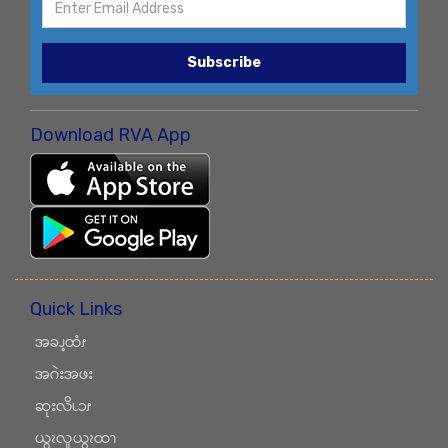
Subscribe
Download RVA App
Quick Links
အခၪ့ထံၭ
အဂဲးအဖး
ဆုးလိၬၥၭ
ယွၩလူယွၩထၫ