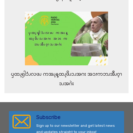
ၦထၪ့ၡါၥံၪလဖၪ ကအၪ့န့ထၪ့ဖိၪၥၪအဂး အၥၭကဘၪအီၪဝ့ၫ
ဒၪအဂဲး
Subscribe
Sign up to our newsletter and get latest news
and updates straight to your inbox!