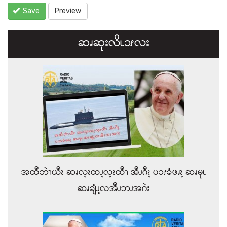
Save
Preview
ဆၧဆုးလိၬ၁ၭလး
အထီဘဲၫယီၩ ဆၧလ့ၩထၪ့လ့ၩထီၫ အီၪဂီၩ့ ပၥၭခံဖၧၩ့ ဆၧမုၬ
ဆၧချံၪ့လအီၪဘၪအဂဲး