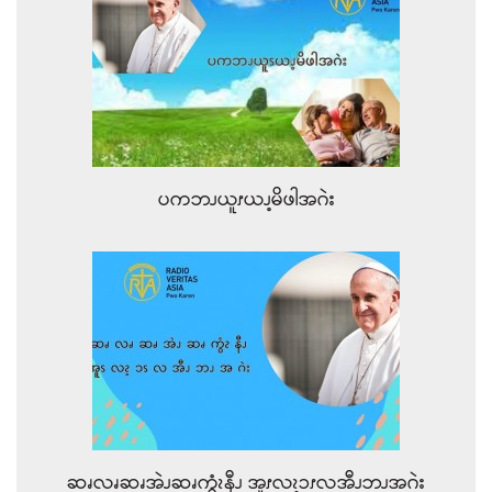
ပကဘၪယူၭယၪ့မိဖါအဂဲး
ဆၧလၧဆၧအဲၪဆၧကွံၩနီၪ အူၭလၩ့ၥၭလအီၪဘၪအဂဲး