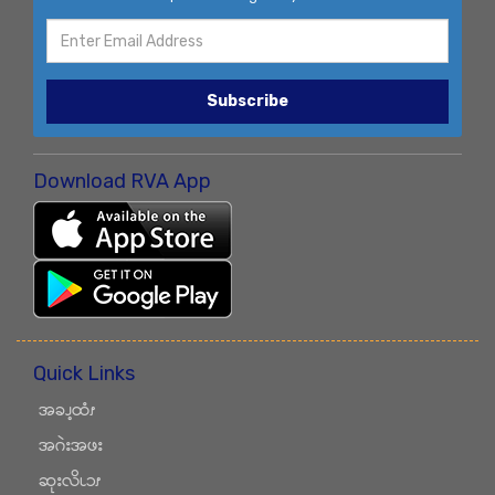
Subscribe
Download RVA App
Quick Links
အခၪ့ထံၭ
အဂဲးအဖး
ဆုးလိၬၥၭ