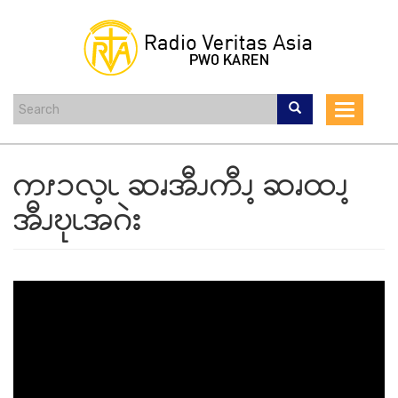
Skip
to
main
content
Toggle
navigat
ကၭၥလ့ၬ ဆၧအီၪကီၪ့ ဆၧထၪ့
အီၪဎုၬအဂဲး