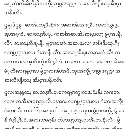
ခၧၫ့ ဘဲၫလိးခိလီၪ့ၥိၭအကၠီၩ့ ၥၫ့ဎွၩဖရၫ့စ့ၭ အဆၧလီၩဖျီၪထၪ့အီၪ၀့ၫ
ဒၪနီၪလီၫႉ
ၦမုၪဒဲၦခွၫ ဆၧအဲၪတၩ့ဖိၪနံၫဂၩ အဆၧအဲၪအဖၫ့ခိၪ ကဆါယွၩဖ့ၪ
အ့ၪအ၀့ၫၥံၪ ဆၧထၪ့အီၪဎုၬ ကဆါအဆၧအဲၪဆၧဖ့ၪလၫ့ မွဲ၀့ၫဒၪနီၪ
လီၫႉ ဆၧထၪ့အီၪဎုၬနီၪ မွဲ၀့ၫဆၧအဲၪအဆၧဖ့ၪလၫ့ အဎိၩဒိၪထုၬဂီၩ့
လၧၫ့ဎွ့ၩ၀့ၫဒၪလၧ ဂဲးဘၭနီၪလီၫႉ ဆၧထၪ့အီၪဎုၬအဆၧအဲၪယီၩ လ
ဂၩဘၪလဂၩ အ့ၪၥီၪကၠဲၪအီၪစွါဘဲၫ တခၩဒၪ ဆၧကၪဆၧဂဲၩကအီၪနး
မံၩ့ ထိးဆၧၫ့န့၀့ၫဒၪ မွဲ၀့ၫဆၧအဲၪအဒိၪထုၬအကၠီၩ့ ၥၫ့ဎွၩဖရၫ့စ့ၭ အ
ဆၧလီၩဖျီၪထၪ့ အီၪ၀့ၫဒၪနီၪလီၫႉ
ၦလၧအၪ့န့ထၪ့ ဆၧထၪ့အီၪဎုၬစကရမ့ၫတူၩလဖၪၥံၪနီၪ လဂၩဘၪ
လဂၩ ကအီၪၥၭမၧၫ့အ့ၪလိၬၥၭအဂး လၧၫ့ဎွ့ၩ၀့ၫဒၪလၧ ဂဲးဘၭအကၠီၩ့
ဂဲးဘၭယီၩ ကဆါဎြံၬအနၪ့ဆါဒၪအ၀့ၫ ဖ့ၪလၫ့ထၬမွဲ၀့ၫအကၠီၩ့ မွဲဆၧ
နီ ဂံၪ့ဒီၪ့ဖိၪၥံၪအဆၧၥၭမၧၫ့နီၪ ကဲၪထၪ့ၥ့ၪအ့ၬလအီၪဘၪနီၪလီၫႉ မွဲ