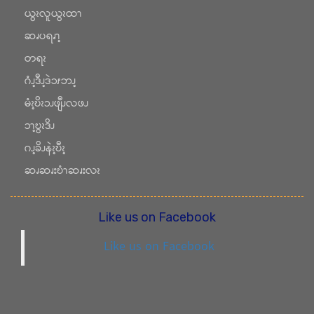
ယွၩလူယွၩထၫ
ဆၧပရၧၫ့
တရၩ
ဂံၪ့ဒီၪ့ဒဲၥၭဘၪ့
မံၩ့ဎိၩၥၪဖျီၪလဖၪ
ၥၫ့ဎွၩဒိၪ
ဂၪ့ခိၪနဲၩ့ဎီၩ့
ဆၧဆၧးဎံၫဆၧးလၩ
Like us on Facebook
Like us on Facebook