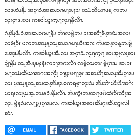
ဆၧနီ ဆၧထၪ့အီၪဎုၬစကရမ့ၫတူၩ အခိးအတၩအကၠီၩ့ ၦထၪ့အီၪဎုၬ
လဖၪၥံၪနီၪ အ၀့ၫၥံၪအဆၧၥၭမၧၫ့ဖၧၩ့ၥၭ ထၨၪထီယၫဖၧၩ့ ကဘၪ
လ့ၩ၀့ၫဒၪလၧ ကဆါယွၩကၠၧၫ့ကၠၧၫ့နီလီၫႉ
ဂံၪ့ဒီၪ့ဖိၪၥံၪအဆၧၥၭမၧၫ့နီၪ ဘဲၫလမွဲဘၪ ၥၭအဆီၫ့မီၪ့အဎံၪအလၩ
လမံၩ့ၥိၭ ပကဘၪအၪ့န့ထၪ့ဆၧၥၭမၧၫ့ယီၩအဂး ကဲၪထၪ့လန့ဘၪမွဲ
ဧၪအ့ၬနီၪလီၫႉ ကဆါယွၩအီၪလၧ အ၀့ၫၥံၪကၠၧၫ့ကၠၧၫ့ ဆၧအုၩ့လၩ့ဆၧ
ချဲၫ့နီၪ ထၪ့အီၪဎုၬမုနံၩကၥၫ့အဂးလီၫ လမွဲဘၪတၭ မွဲ၀့ၫဒၪ ဆၧၥၭ
မၧၫ့ထၨၪထီယၫအဂးအကၠီၩ့ ၥၫ့ဎွၩဖရၫ့စ့ၭ အဆၧၥီၫ့ဆၧၥၪ့အီၪ၀့ၫဒၪ
လၧ ၦအၪ့န့ထၪ့ဆၧထၪ့အီၪဎုၬစကရမ့ၫတူၩၥံၪ အီၪဘဲၫယီၩၥိၭအဂဲး
ယရၩလၩ့ဖ့ၪအ့ၪဘၪနၥံၪနီၪလီၫႉ အဲၪကွံၩဘၪထၧၫ့ဖု၀ဲထံၭၥိၭထီၩ့အ
လုၬ မွဲနၥံၪလၧၫ့ဎွ့ၩ၀့ၫဒၪလၧ ကဆါယွၩအဆၧဆိၪဂ့ၩဆိၪဘွၩလါ
ဆံၭႉ
EMAIL
FACEBOOK
TWITTER