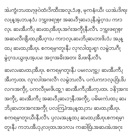
အဲၪကွံၩဘၪထၧၫ့ဖု၀ဲထံၩၥိၭထီးအလူၬၥံၪဧ့, မုကနံၩယီၩ ယအဲၪဒိၭရၩ
လၩ့န့အ့ၪဘၪနၥံၪ ၥၫ့ဎွၩဖရၫ့စ့ၭ အဆၧၥီၫ့ဆၧၥၪ့နီၪမွဲ၀့ၫဒၪ ကၭၥ
လ့ၬ ဆၧအီၪကီၪ့ ဆၧထၪ့အီၪဎုၬအဂဲးအကၠီၩ့နီၪလီၫႉ ၥၫ့ဎွၩဖရၫ့စ့ၭ
အဆၧလီၩဖျီၪထၪ့အီၪ၀့ၫဒၪ ကၭၥလ့ၬဆၧဘိၪ့ဆၧဘၩဖိၪၥံၪ အၪ့န့
ထၪ့ ဆၧထၪ့အီၪဎုၬ စကရမ့ၫတူၩနီၪ လုၫလါထူၪရူၫ လမွဲဘၪဂီၩ့
မွဲ၀့ၫဒၪယွၩဖ့ၪအ့ၪပၧၩ အ၀့ၫအခိးအတၩ ခိၪဖၭနီၪလီၫႉ
ဆၧလၧဆၧထၪ့အီၪဎုၬ စကရမ့ၫတူၩနီၪ ပမၩလၧၫ့ဎွ့ၩ ဆၧအီၪကီၪ့
အီၪက့ၪထၬ လူၫလါအဂးလီၫ လမွဲဘၪလီၫႉ ပကဲၪကၭၥလ့ၬဎြံၬဖိၪ
လဂၩအကၠီၩ့, ပကလီၩ့မၩဖိၬထွ့ၫ ဆၧအီၪကီၪ့အီၪက့ၪထၬ ၥနိၫ့အဂး
အကၠီၩ့, ဆၧအီၪကီၪ့ အဆၧၥီၪ့ဆၧၥၫ့နီၪအကၠီၩ့, ပမိမၩကဲၪထၪ့ ဆၧ
ဘိၪ့ဆၧဘၩအဂးအကၠီၩ့ ပလကြၨၭအၪ့န့ထၪ့ဘၪ ဆၧထၪ့အီၪဎုၬ
စကရမ့ၫတူၩယီၩနီၪလီၫႉ ၦလၧအၪ့န့ထၪ့ ဆၧထၪ့အီၪဎုၬစကရမ့ၫ
တူၩနီၪ ကဘၪအီၪၥုၪ့လၩ့ထၬအၥၭလၧ ကဆါဎြံၬအဆၧအဲၪအဂုး