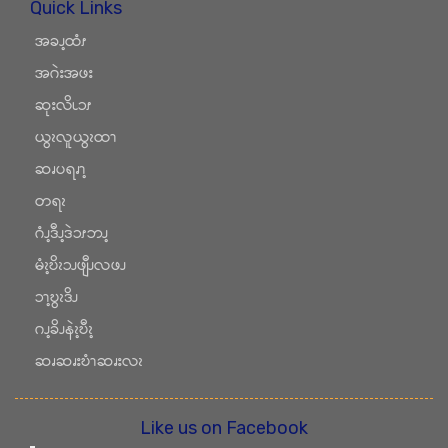
Quick Links
အခၪ့ထံၭ
အဂဲးအဖး
ဆုးလိၬၥၭ
ယွၩလူယွၩထၫ
ဆၧပရၧၫ့
တရၩ
ဂံၪ့ဒီၪ့ဒဲၥၭဘၪ့
မံၩ့ဎိၩၥၪဖျီၪလဖၪ
ၥၫ့ဎွၩဒိၪ
ဂၪ့ခိၪနဲၩ့ဎီၩ့
ဆၧဆၧးဎံၫဆၧးလၩ
Like us on Facebook