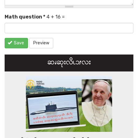
Math question
*
4 + 16 =
Save
Preview
ဆၧဆုးလိၬ၁ၭလး