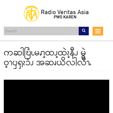
Skip
to
main
content
Toggle
navigat
ကဆါဎြံၬမၧၫ့ထၪ့ထဲၩ့နီၪ မွဲ
ဝ့ၫၦၡၩၥံၪ အဆၧယိလါလီၫႉ