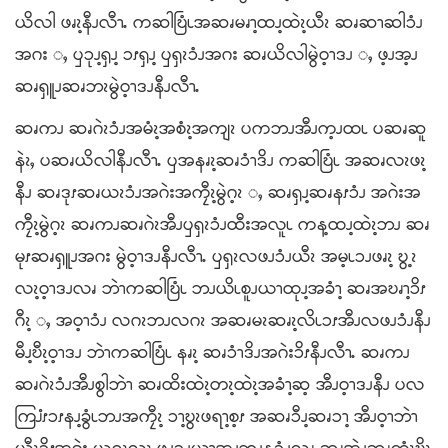
ယိလါ ဖၧၩ့နီၪလီၫႉ ကဆါဎြံၬအဆၧမၧၫ့ထၪ့ထဲၩ့ယီၩ ဆၧဆၫဆါၥံၪ
အဂး ႇ ၦၥုၪ့ၡၪ့ ၥၭၡၪ့ ၦၡၩၥံၪအဂး ဆၧယိလါမွဲဝ့ၫဒၪ ႇ ဖ့ၪအ့ၪ
ဆၧၡူၪဆၧဘၩမွဲဝ့ၫဒၪနီၪလီၫႉ
ဆၧကၪ ဆၧဂဲၩၥံၪအမံၩ့အစံၩ့အကျၩ ပကဘၪအီၪက့ၪထၬ ပဆၧဆူ
နဲၩႇ ပဆၧယိလါနီၪလီၫႉ ၦအနၧၩ့ဆၧၥံၫဒိၪ ကဆါဎြံၬ အဆၧလၩဖၩ့
နီၪ ဆၧဒုၭဆၧယၩၥံၪအဂဲးအကၠီၩ့မွဲဂ့ၩ ႇ ဆၧၡၪ့ဆၧနၭၥံၪ အဂဲးအ
ကၠီၩ့မွဲဂ့ၩ ဆၧကၪဆၧဂဲၩအီၪၦၡၩၥံၪထီးအလူၬ ကန့ထၪ့ထဲၩ့ဘၪ ဆၧ
မုၭဆၧၡူၪအဂး မွဲဝ့ၫဒၪနီၪလီၫႉ ၦၡၩလဖၪၥံၪယီၩ အမ့ၬၥၪဖၧၩ့ ဎွ့ၩ
လၩ့ဝ့ၫဒၪလၧ ဘဲၫကဆါဎြံၬ ဘၪယိၬစူၪယၫထုၪ့အခံၫ့ ဆၧအဎၧၫ့ၥိၭ
ဂီၩ့ ႇ အဝ့ၫၥံၪ လဂၩဘၪလဂၩ အဆၧမၩဆၧၩ့လိၬၥၭအီၪလဖၪၥံၪနီၪ
မီၪ့ဎီၩ့ဝ့ၫဒၪ ဘဲၫကဆါဎြံၬ နၧၩ့ ဆၧၥံၫဒိၪအဂဲးၥိၭနီၪလီၫႉ ဆၧကၪ
ဆၧဂဲၩၥံၪအီၪစွါဘဲၫ ဆၧထိးထဲၩ့တၩ့ထဲၩ့အခံၫ့ဆ့ အီၪဝ့ၫဒၪနီၪ ပလ
ကြၨၭၥၭနၪ့ခွံၬဘၪအကၠီၩ့ ၥၫ့ဎွၩဖရၫ့စ့ၭ အဆၧၥီၪ့ဆၧၥၫ့ အီၪဝ့ၫဘဲၫ