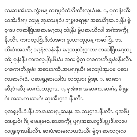
လၧဆၧအဲၪဆၧကွံၩဖၧၩ့ ထၧၫ့ဖုဝဲထံၩၥိၭထီးလူၬၥံၪဧႉ ႇ မုကနံၩယီၩ
ယအဲၪဒိၭရၩ လၩ့န့ အ့ၪဘၪနၥံၪ ၥၫ့ဎွၩဖရၫ့စ့ၭ အဆၧၥီၫ့ဆၧၥၪ့နီၪ မွဲ
ဝ့ၫဒၪ ကဆါဎြံၬအဆၧမၧၫ့ထၪ့ ထဲၩ့နီၪ မွဲပဆၧယိလါ အဂဲးအကၠီၩ့
နီၪလီၫႉ ကၭၥလ့ၬဎြံၬဖိၪၥံၪအဂး စူၪယၫထုၪ့ဖၧၩ့ ကဆါဎြံၬ ဘၪ
ထိးၥံၫအၥၭဂီၩ့ ၥၧၫ့နံၩလနံၩနီၪ မၧၫ့ထၪ့ထဲၩ့ဝ့ၫတၭ ကဆါဎြံၬမၧၫ့ထၪ့
ထဲၩ့ မုနံၩနီၪ ကၭၥလ့ၬဎြံၬဖိၪၥံၪ အဂး မွဲဝ့ၫ ပၫစကၩဘိၪ့မုနံၩနီၪလီၫႉ
ပၫစကၩဘိၪ့မုနံၩ အဆၧၥၭထိၬအပရၧၫ့ယီၩ မၩလၩ့ဖဲအ့ၪပၧၩ ပဆၧ
ကၪဆၧဂဲၩၥံၪ ပဆၧၡၪ့ဆၧယါၥံၪ လထုၪဎး မွဲအ့ၬ ႉ ဆၧဆၫ
ဆီၪ့ၥံၫဆီၪ့ ဆၧကဲၪထၪ့ဝ့ၫဒၪ ႇ ၡၩခံးဂး အဆၧကၪဆၧဂဲၩႇ ခီၫ့ၡၩ
ဂဲး အဆၧကၪဆၧဂဲၩ ဆုးအီၪဝ့ၫဒၪနီၪလီၫႉ
ၦအၡၪ့ဖိၪၥံၪနီၪ ဘၪဒၪဆၧၡၪ့ဆၧနၬ အၪထၪ့ဝ့ၫဒၪနီၪလီၫႉ ၦအဖီၪ့
ထၬစူၪဝဲၩ ဂီၩ့ မၩနၧၩ့မၩစၪဆၧအကၠီၩ့ ၦၡၩအဆၧလူဒိၪဎွ့ၩဒိၪလဖၪ
လၩ့ၡၩဝ့ၫဒၪနီၪလီၫႉ ဆၧဖံၭဆၧမၩလဖၪၥံၪယီၩ မွဲဝ့ၫ ဆၧလဂ့ၩလ