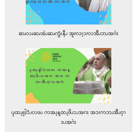
ဆၧလၧဆၧအဲၪဆၧကွံၩနီၪ အူၭလၩ့ၥၭလအီၪဘၪအဂဲး
ၦထၪ့ၡါၥံၪလဖၪ ကအၪ့န့ထၪ့ဖိၪၥၪအဂး အၥၭကဘၪအီၪဝ့ၫ
ဒၪအဂဲး