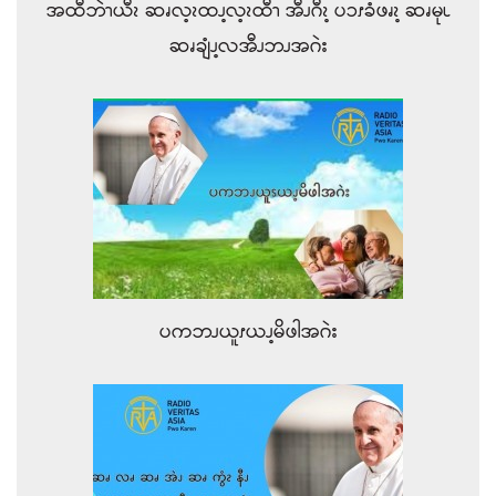
အထီဘဲၫယီၩ ဆၧလ့ၩထၪ့လ့ၩထီၫ အီၪဂီၩ့ ပၥၭခံဖၧၩ့ ဆၧမုၬ
ဆၧချံၪ့လအီၪဘၪအဂဲး
ပကဘၪယူၭယၪ့မိဖါအဂဲး