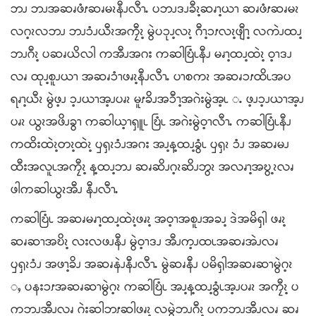
ဘၪ ဘၪအဆၧဖံၭဆၧမၩနီၪလီၫႉ ပဘၪဒၪခီၩ့ဆၧၫ့ယၫ ဆၧဖံၭဆၧမၩ
လဂ့ၩလဘၪ ဘၪၥံၪယီၩအကၠီၩ့ မွဲပၥုၪ့လၩ့ ဂီၫ့ၥၭလၩ့ဖျီၫ့ လကဲၪထၪ့
ဘၪဂီၩ့ ပဆၧယိလါ ကအီၪအဂး ကဆါဎြံၬနီၪ မၧၫ့ထၪ့ထဲၩ့ ဝ့ၫဒၪ
လၧ ထုၪ့စူၪယၫ အဆၧၥံၫဖၧၩ့နီၪလီၫႉ ပၫစကၩ အဆၧၥၭထိၬအပ
ရၧၫ့ယီၩ မွဲဖ့ၪ ၥ့ၪယၫအ့ၪပၧၩ မူၭခိၪအၥီၫ့အဂဲးမွဲအ့ၬ ႉ ဖ့ၪၥ့ၪယၫအ့ၪ
ပၧၩ ယွၩအဖိၪခွၫ ကဆါယ့ၫၡူၬ ဎြံၬ အဂဲးမွဲဝ့ၫလီၫႉ ကဆါဎြံၬနီၪ
ကထိးထဲၩ့တၩ့ထဲၩ့ ၦၡၩၥံၪအဂး အၪ့န့ထၪ့ခွံၬ ၦၡၩ ၥံၪ အဆၧမၪ
ထီးအလူၬအကၠီၩ့ န့ထၪ့ဘၪ ဆၧဆိၪဂ့ၩဆိၪဘွၩ အလၧၫ့အဎွ့ၩလၧ
ဖါကဆါယွၩအီၪ နီၪလီၫႉ
ကဆါဎြံၬ အဆၧမၧၫ့ထၪ့ထဲၩ့ဖၧၩ့ အဝ့ၫအစူၪအခၪ့ ဒဲအမိၡါ ဖၧၩ့
ဆၧဆၫအဎိၩ့ လးလဖၪနီၪ မွဲဝ့ၫဒၪ အီၪက့ၪထၬအဆၧအဲၪလၧ
ၦၡၩၥံၪ အဖၫ့ခိၪ အဆၧနဲၪနီၪလီၫႉ မွဲဆၧနီၪ ပမိၡါအဆၧဆၫမွဲဂ့ၩ
ႇ ပနးၥၭအဆၧဆၫမွဲဂ့ၩ ကဆါဎြံၬ အၪ့န့ထၪ့ခွံၬအ့ၪပၧၩ အကၠီၩ့ ပ
ကဘၪအီၪလၧ ဂဲးဆါဘၭဆါဖၧၩ့ လမွဲဘၪဂီၩ့ ပကဘၪအီၪလၧ ဆၧ