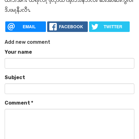
ယီၩၥိၭအဂဲး ယရၩလၩ့ ဖ့ၪၥ့ၪယၫအ့ၪဘၪနၥံၪလၧ ဆၧအဲၪဆၧကွံၩဎိၩ
ဒိၪဖၧၩ့နီၪလီၫႉ
EMAIL
FACEBOOK
TWITTER
Add new comment
Your name
Subject
Comment
*