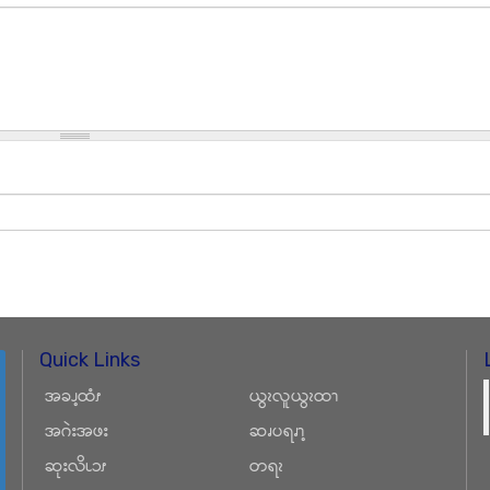
Quick Links
အခၪ့ထံၭ
ယွၩလူယွၩထၫ
အဂဲးအဖး
ဆၧပရၧၫ့
ဆုးလိၬၥၭ
တရၩ