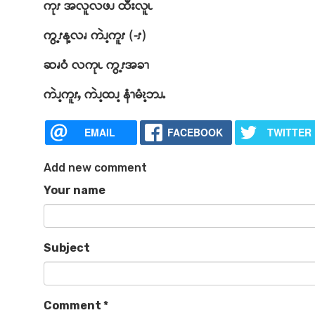
ကုၭ အလူလဖၪ ထီးလူၬ
ကွ့ၭန့လၧ ကဲၪ့ကူၭ (-ၭ)
ဆၧဝံ လကုၬ ကွ့ၭအခၫ
ကဲၪ့ကူၭႇ ကဲၪ့ထၪ့ နံၫမံၩ့ဘၪႉ
EMAIL
FACEBOOK
TWITTER
Add new comment
Your name
Subject
Comment
*