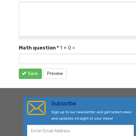
Math question
*
1 + 0 =
Save
Preview
Subscribe
Sign up to our newsletter and get latest news
and updates straight to your inbox!