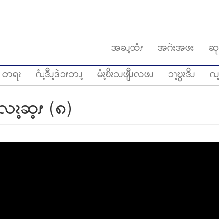
အခၪ့ထံၭ
အဂဲးအဖး
ဆု
တရၩ
ဂံၪ့ဒီၪ့ဒဲၥၭဘၪ့
မံၩ့ဎိၩၥၪဖျီၪလဖၪ
ၥၫ့ဎွၩဒိၪ
ဂၪ့
းလၩ့ဆ့ၭ (၈)