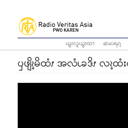
Skip
to
main
content
ယွၩလူယွၩထၫ
ဆၧပရၧၫ့
ၦဖျိၩ့မိထံၭ အလံၬခဒိၭ လၩ့ထံ