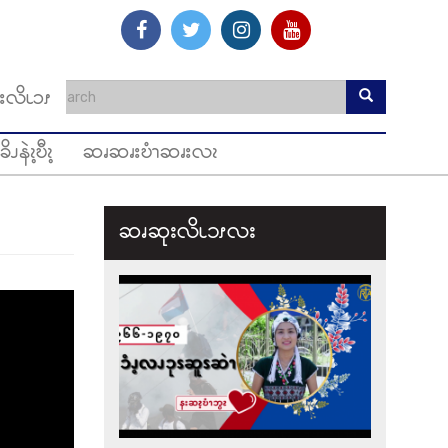
းလိၬၥၭ
ခိၪနဲၩ့ဎီၩ့
ဆၧဆၧးဎံၫဆၧးလၩ
ဆၧဆုးလိၬ၁ၭလး