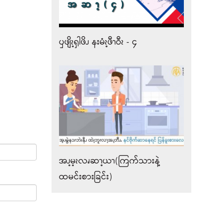
ၦဖျိၩ့ၡါဖိၪ နးမံၩ့ဖီၫဝီၩ - ၄
အၪ့မ့ၩလၧဆၫ့ယၫ(ကြက်သားနဲ့
ထမင်းစားခြင်း)