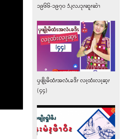
၁၉၆၆-၁၉၇၀ ၥံၪ့လၪၥုၭဆူၭဆဲၫ
ၦဖျိၩ့မိထံၭအလံၬခဒိၭ လၩ့ထံးလၩ့ဆ့ၭ
(၄၄)