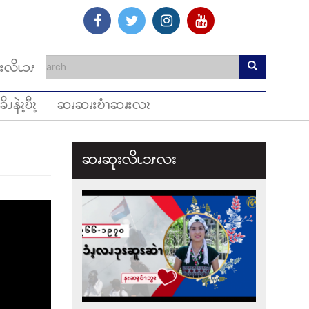
းလိၬၥၭ
ခိၪနဲၩ့ဎီၩ့
ဆၧဆၧးဎံၫဆၧးလၩ
ဆၧဆုးလိၬ၁ၭလး