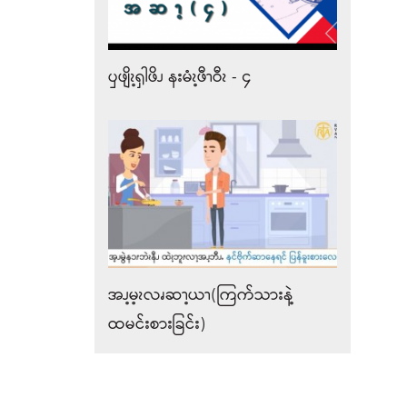
ၦဖျိၩ့ၡါဖိၪ နးမံၩ့ဖီၫဝီၩ - ၄
အၪ့မ့ၩလၧဆၫ့ယၫ(ကြက်သားနဲ့
ထမင်းစားခြင်း)