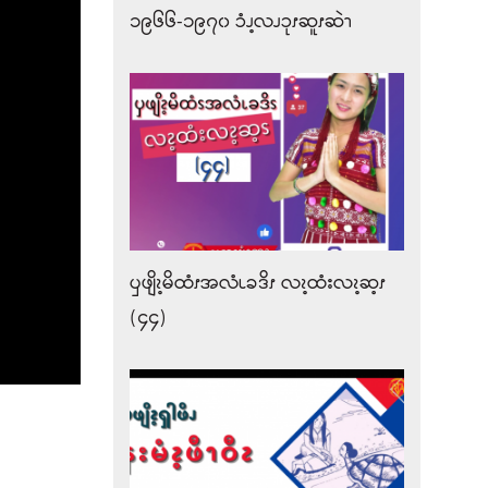
၁၉၆၆-၁၉၇၀ ၥံၪ့လၪၥုၭဆူၭဆဲၫ
ၦဖျိၩ့မိထံၭအလံၬခဒိၭ လၩ့ထံးလၩ့ဆ့ၭ
(၄၄)