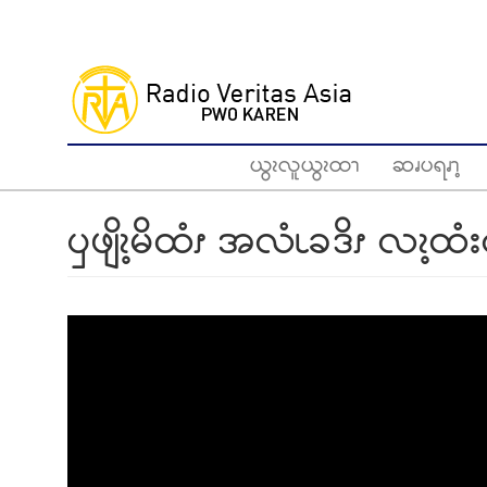
Skip
to
main
content
ယွၩလူယွၩထၫ
ဆၧပရၧၫ့
ၦဖျိၩ့မိထံၭ အလံၬခဒိၭ လၩ့ထံ