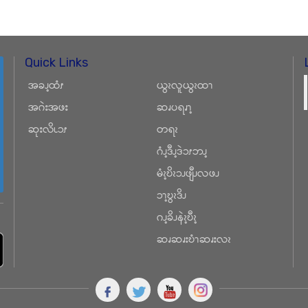
Quick Links
အခၪ့ထံၭ
ယွၩလူယွၩထၫ
အဂဲးအဖး
ဆၧပရၧၫ့
ဆုးလိၬၥၭ
တရၩ
ဂံၪ့ဒီၪ့ဒဲၥၭဘၪ့
မံၩ့ဎိၩၥၪဖျီၪလဖၪ
ၥၫ့ဎွၩဒိၪ
ဂၪ့ခိၪနဲၩ့ဎီၩ့
ဆၧဆၧးဎံၫဆၧးလၩ