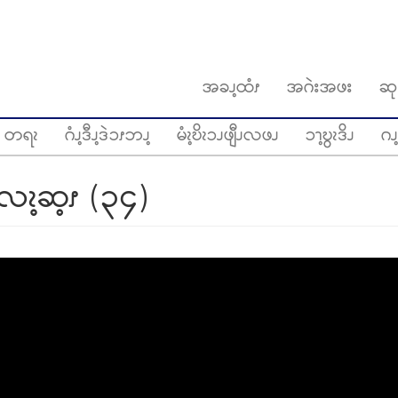
အခၪ့ထံၭ
အဂဲးအဖး
ဆု
တရၩ
ဂံၪ့ဒီၪ့ဒဲၥၭဘၪ့
မံၩ့ဎိၩၥၪဖျီၪလဖၪ
ၥၫ့ဎွၩဒိၪ
ဂၪ့
းလၩ့ဆ့ၭ (၃၄)