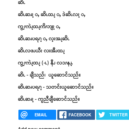
ဆိၬ
ဆိၬဆၧၩ့ ႇ ဆိၬထၪ့ ႇ ဒဲဆိၬလၩ့ ႇ
ကွ့ၭကဲၪ့ထၪ့ကိၭဘျၩ့ ႇ
ဆိၬဆၧပရၧၫ့ ႇ လ့ၩအၪ့ဆိၬ
ဆိၬလဖၪယီၩ လးအီၪထၪ့
ကွ့ၭကဲၪ့ထၪ့ (-ၬ) နီၪ လၥၭနၪ့ႉ
ဆိၬ - ချီသည်၊ ယူဆောင်သည်။
ဆိၬဆၧပရၧၫ့ - သတင်းယူဆောင်သည်။
ဆိၬဆၧၩ့ - ကူညီချီဆောင်သည်။
EMAIL
FACEBOOK
TWITTER