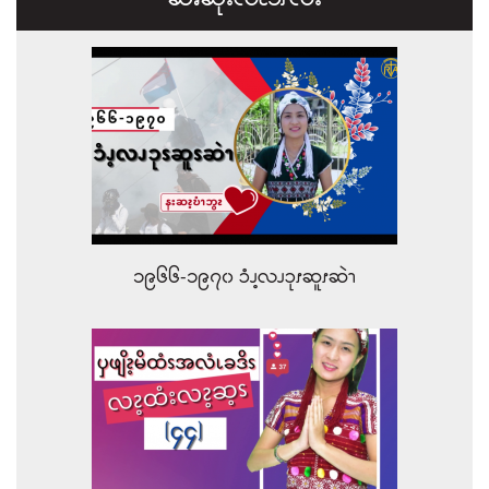
ဆၧဆုးလိၬ၁ၭလး
၁၉၆၆-၁၉၇၀ ၥံၪ့လၪၥုၭဆူၭဆဲၫ