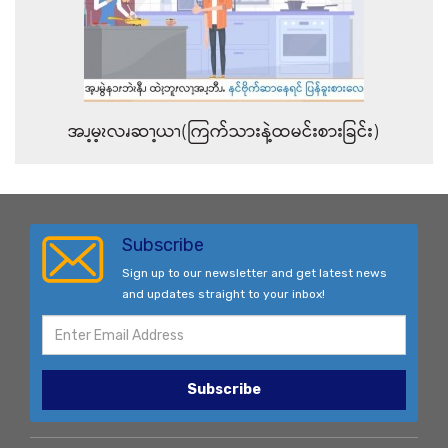
အၪ့မ့ၩလၧဆၫ့ယၫ(ကြက်သားနဲ့ထမင်းစားခြင်း)
Subscribe
Sign up to our newsletter and get latest news
and updates straight to your inbox!
Subscribe