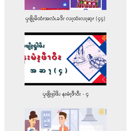
ၦဖျိၩ့မိထံၭအလံၬခဒိၭ လၩ့ထံးလၩ့ဆ့ၭ (၄၄)
ၦဖျိၩ့ၡါဖိၪ နးမံၩ့ဖီၫဝီၩ - ၄