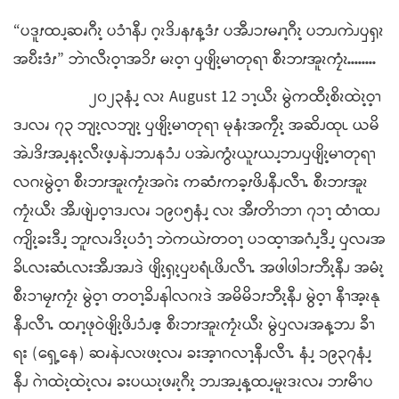
“ပဒူၭထၪ့ဆၧဂီၩ့ ပၥံၫနီၪ ဂ့ၩဒိၪနၭန့ဒံၭ ပအီၪၥၭမၧၫ့ဂီၩ့ ပဘၪကဲၪၦၡၩ
အဎီးဒံၭ” ဘဲၫလီၩဝ့ၫအၥိၭ မၩဝ့ၫ ၦဖျိၩ့မၫတုရၫ စီၩဘၭအူၩကၠံၩႉႉႉႉႉႉႉႉ
၂၀၂၃နံၪ့ လၩ August 12 ၥၫ့ယီၩ မွဲကထီၩ့စိၩထဲၩ့ဝ့ၫ
ဒၪလၧ ၇၃ ဘျၩ့လဘျၩ့ ၦဖျိၩ့မၫတုရၫ မုနံၩအကၠီၩ့ အဆိၪထုၬ ယမိ
အဲၪဒိၭအၪ့နၩ့လီၩဖ့ၪနဲၪဘၪနၥံၪ ပအဲၪကွံၩယူၭယၪ့ဘၪၦဖျိၩ့မၫတုရၫ
လဂၩမွဲဝ့ၫ စီၩဘၭအူၩကၠံၩအဂဲး ကဆံၭကခ့ၭဖိၪနီၪလီၫႉ စီၩဘၭအူၩ
ကၠံၩယီၩ အီၪဖျဲၪဝ့ၫဒၪလၧ ၁၉၀၅နံၪ့ လၩ အီၭတိၫဘၫ ၇ၥၫ့ ထံၫထၪ
ကျိၩ့ခးဒီၪ့ ဘူၭလၧဒိၩ့ပၥံၫ့ ဘဲကယဲၭတဝၫ့ ပၥထ့ၫအဂံၪ့ဒီၪ့ ၦလၧအ
ခိၬလးဆံၬလးအီၪအၪဒဲ ဖျိၩ့ၡၩ့ၦဎရံၬဖိၪလီၫႉ အဖါဖါၥၭဘီၩ့နီၪ အမံၩ့
စီၩၥၫမၠၭကၠံၩ မွဲဝ့ၫ တဝၫ့ခိၪနါလဂၩဒဲ အမိမိၥၭဘီၩ့နီၪ မွဲဝ့ၫ နီၫအ့ၩနု
နီၪလီၫႉ ထၧၫ့ဖုဝဲဖျိၩ့ဖိၪၥံၪဧ့ စီၩဘၭအူၩကၠံၩယီၩ မွဲၦလၧအန့ဘၪ ခီၫ
ရး (ရှေ့နေ) ဆၧနဲၪလၩဖၩ့လၧ ခးအ့ၫဂလၫ့နီၪလီၫႉ နံၪ့ ၁၉၃၇နံၪ့
နီၪ ဂဲၫထဲၩ့ထဲၩ့လၧ ခးပယၩ့ဖၧၩ့ဂီၩ့ ဘၪအၪ့န့ထၪ့မူၩဒၩလၧ ဘၭမီၫပ