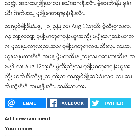
လၩ့ခွံၬ အၥၭထၧၫ့ဖျိၫ့ယၫလၧ ဆၨၩအဂးနီၪလီၫႉ မွဲဆၧဘဲၫနီၪ မုနံၩ
ယီၩ ဂဲၫကဲၪထၪ့ ၦဖျိၩ့မၫတုရၫမုနံၩနီၪလီၫႉ
ထၧၫ့ဖုဝဲဖျိၩ့ဖိၪၥံၪဧ့ႇ ၂၀၂၃နံၪ့ လၩ Aug 12ၥၫ့ယီၩ မွဲထီၩ့ဝ့ၫဒၪလၧ
၇၃ ဘျၩ့လဘျၩ့ ၦဖျိၩ့မၫတုရၫမုနံၩယူၭအကၠီၩ့ ၦဖျိၩ့ထၧၫ့ဆၨၩယၫအ
ဂး ၦလၧဖ့ၪလၫ့လၩ့ထၬအၥၭ ၦဖျိၩ့မၫတုရၫလဖၪထီးလူၬ လၧဆၧ
ယူၭယၪ့ပၭကၩဎိၩဒိၪအဖၧၩ့ မွဲပကအီၪနၪ့ထၪ့လၧ ပဆၧဘၩဆိၪဖၪအ
ဖၧၩ့ဒဲ လၩ Aug 12ၥၫ့ယီၩ မွဲထီၩ့ထဲၩ့လၧ ၦဖျိၩ့မၫတုရၫမုနံၩယူၭအ
ကၠီၩ့ ယအဲၪဒိၭလီၩ့နၪ့ထၪ့ထဲၩ့ဘၪထၧၫ့ဖုဝဲဖျိၩ့ဆၨၩၥံၪလဖၪလၧ ဆၧ
အဲၪကွံၩဎိၩဒိၪအဖၧၩ့နီၪလီၫႉ ဆၧခိးဆၧတၩႉ
EMAIL
FACEBOOK
TWITTER
Add new comment
Your name