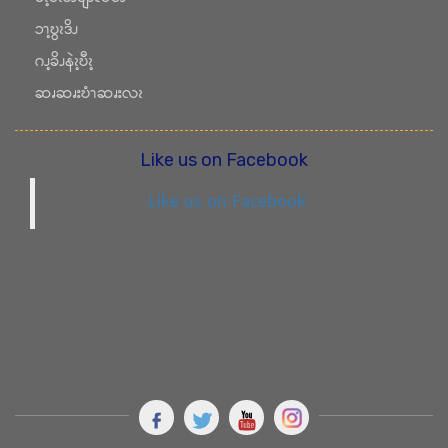
ၥၫ့ဎွၩဒိၪ
ဂၪ့ခိၪနဲၩ့ဎီၩ့
ဆၧဆၧးဎံၫဆၧးလၩ
Like us on Facebook
Like us on Facebook