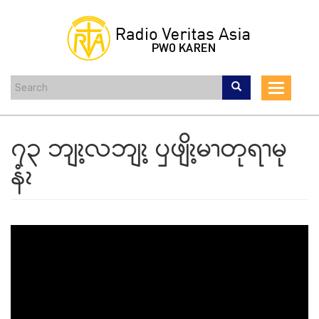
Skip
to
main
content
Toggle
navigat
၇၃ ဘျၩ့လဘျၩ့ ၦဖျိၩ့မၫတုရၫမု
နံၩ