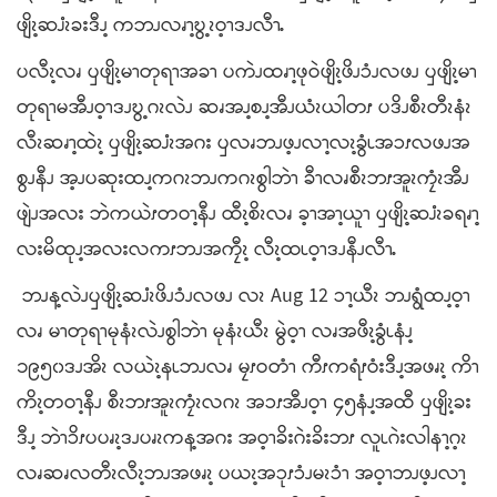
ဖျိၩ့ဆၨၩခးဒီၪ့ ကဘၪလၧၫ့ဎွ့ၩဝ့ၫဒၪလီၫႉ
ပလီၩ့လၧ ၦဖျိၩ့မၫတုရၫအခၫ ပကဲၪထၧၫ့ဖုဝဲဖျိၩ့ဖိၪၥံၪလဖၪ ၦဖျိၩ့မၫ
တုရၫမအီၪဝ့ၫဒၪဎွ့ဂၩလဲၪ ဆၧအၪ့စၪ့အီၪယံၩယါတၭ ပဒိၪစီၩတီၩနံၩ
လီၩဆၧၫ့ထဲၩ့ ၦဖျိၩ့ဆၨၩအဂး ၦလၧဘၪဖ့ၪလၫ့လၩ့ခွံၬအၥၭလဖၪအ
စွၪနီၪ အ့ၪပဆုးထၪ့ကဂၩဘၪကဂၩစွါဘဲၫ ခီၫလၧစီၩဘၭအူၩကၠံၩအီၪ
ဖျဲၪအလး ဘဲကယဲၭတဝၫ့နီၪ ထီၩ့စိၩလၧ ခ့ၫအၫ့ယူၫ ၦဖျိၩ့ဆၨၩခရၧၫ့
လးမိထုၪ့အလးလကၭဘၪအကၠီၩ့ လီၩ့ထၬဝ့ၫဒၪနီၪလီၫႉ
ဘၪန့လဲၪၦဖျိၩ့ဆၨၩဖိၪၥံၪလဖၪ လၩ Aug 12 ၥၫ့ယီၩ ဘၪရွံထၪ့ဝ့ၫ
လၧ မၫတုရၫမုနံၩလဲၪစွါဘဲၫ မုနံၩယီၩ မွဲဝ့ၫ လၧအဖီၩ့ခွံၬနံၪ့
၁၉၅၀ဒၪအိၩ လယဲၩ့နၬဘၪလၧ မၠၭဝတံၫ ကီၭကရံၭဝံးဒီၪ့အဖၧၩ့ ကိၫ
ကိၩ့တဝၫ့နီၪ စီၩဘၭအူၩကၠံၩလဂၩ အၥၭအီၪဝ့ၫ ၄၅နံၪ့အထီ ၦဖျိၩ့ခး
ဒီၪ့ ဘဲၫၥိၭပပၧၩ့ဒၪပၧၩကန့အဂး အဝ့ၫခိးဂဲးခိးဘၭ လူၬဂဲးလါနၫ့ဂ့ၩ
လၧဆၧလတီၩလီၩ့ဘၪအဖၧၩ့ ပယၩ့အၥုၭၥံၪမၩၥံၫ အဝ့ၫဘၪဖ့ၪလၫ့