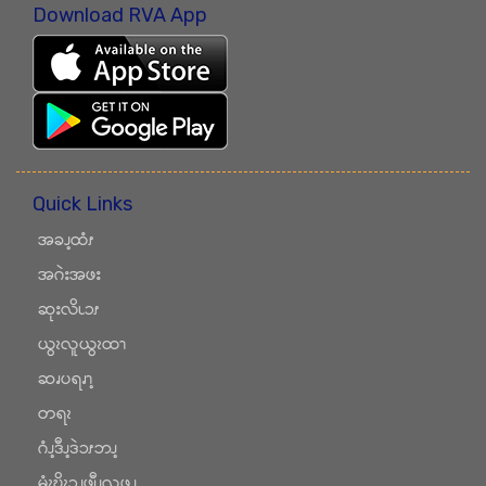
Download RVA App
Quick Links
အခၪ့ထံၭ
အဂဲးအဖး
ဆုးလိၬၥၭ
ယွၩလူယွၩထၫ
ဆၧပရၧၫ့
တရၩ
ဂံၪ့ဒီၪ့ဒဲၥၭဘၪ့
မံၩ့ဎိၩၥၪဖျီၪလဖၪ