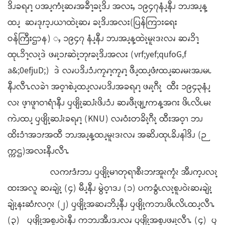
ဒိၪခရၧၫ့ ပအၪ့ကံၩ့ဆၧအခီၫ့ခၩ့ဒိၪ အလးႇ ၁၉၄၇နံၪ့နီၪ ဘၪအၪ့န့
ထၪ့ ဆၧဒုၭၥ့ၪယၫထဲၩ့ဆၧ ခၩ့ဒိၪအလး(ပြန်ကြားရေး
ဝန်ကြီးဌာန) ႇ ၁၉၄၇ နံၪ့နီၪ ဘၪအၪ့န့ထဲၩ့မူၩဒၩလၧ ဆၧၥိၫ့
ထုၬၥိၫ့လၩ့ဒဲ ဖၧၩ့ၥၭဆဲၩ့ဘုၭခၩ့ဒိၪအလး (vrf;yef;qufoG,f
a&;0efjuD;) ဒဲ လၧပဒိၪၥံၪကၠၧၫ့ကၠၧၫ့ ဖီၪ့ထၪ့ဖံၭထၪ့ဆၧမၩအၪမၬ
နီၪလီၫႉလခဲၫ အဝ့ၫစဲၪ့ထၪ့လၧပဒိၪအခရၧၫ့ ဖၧၩ့ဂီၩ့ ထီး ၁၉၄၃နံၪ့
လၩ ဖ့ၫဖူၫဝၫရံၫနီၪ ၦဖျိၩ့ဆၨၩဖိၪၥံၪ ဆၧဖီၩ့ဖျ့ၭကန့အဂး ဖိၬလိၬမၩ
ကဲၪထၪ့ ၦဖျိၩ့ဆၨၩခရၧၫ့ (KNU) လၧဝံးတခိၩ့ဂီၩ့ ထီးအဝ့ၫ ဘၪ
ထိးၥံၫအၥၭအထီ ဘၪအၪ့န့ထၪ့မူၩဒၩလၧ အဆိၪထုၬခိၪနါဒိၪ (ဉ
က္ကဌ)အလးနီၪလီၫႉ
လကၭဒံၭဘၪ ၦဖျိၩ့မၫတုရၫစီၩဘၭအူၩကၠံၩ အီၪက့ၪလၩ့
ထးအလူ ဆၧချဲၩ့ (၄) မီၪ့နီၪ မွဲဝ့ၫဒၪ (၁) ပကခွံၬလၩ့စူၪဝဲၩဆၧချဲၩ့
ချဲၩ့နးဆံၭလဂ့ၩ (၂) ၦဖျိၩ့အဆၧဘိၪ့နီၪ ၦဖျိၩ့ကဘၪဖိၬလိၬထၪ့လီၫႉ
(၃) ၦဖျိၩ့အစူၪဝဲၩနီၪ ကဘၪအီၪဒၪလၧ ၦဖျိၩ့အစူၪဖၧၩ့လီၫႉ (၄) ၦ