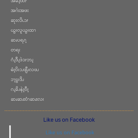
အခၪ့ထံၭ
အဂဲးအဖး
ဆုးလိၬၥၭ
ယွၩလူယွၩထၫ
ဆၧပရၧၫ့
တရၩ
ဂံၪ့ဒီၪ့ဒဲၥၭဘၪ့
မံၩ့ဎိၩၥၪဖျီၪလဖၪ
ၥၫ့ဎွၩဒိၪ
ဂၪ့ခိၪနဲၩ့ဎီၩ့
ဆၧဆၧးဎံၫဆၧးလၩ
Like us on Facebook
Like us on Facebook