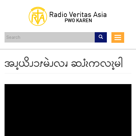
Skip
to
main
content
Toggle
navigat
အၪ့ယိၪၥၭမဲၪလၧ ဆၨၩကလၩ့မါ