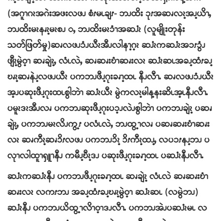
(အဂူၫဂၩအဂဲးအဖးလဖၪ စံၭမၬချၭ- ဘၪထိး ၥုၭအဆၧလၩ့အၪ့ယိၫႇ
ဘၪထိးမၩနၧၩ့မၩစၪ ႇ ဘၪထိးမၩၥံၫအဆၨၩ (လူမျိုးတုန်း
သတ်ဖြတ်မှု)ဆၧလဖၪၥံၪယီၩအီၪလါနၫ့ဂ့ၩ ဆၨၩကဆၨၩအၥၭၥွံၪ
ဖျီၩ့မွဲဝ့ၫ ဆၧချဲၩ့ႇ လံၬလဲႇ ဆၧဆၧးဎံၫဆၧးလၩ ဆၨၩဆၬအခၪ့ထံၭခၪ့
ဎၧၩ့ဆၧနဲၪ့လဖၪယီၩ ပကဘၪဖီၪ့ဂုးခၧၫ့ထၬ နီၪလီၫႉ ဆၧလဖၪၥံၪယီၩ
အ့ၪပဆုးဖီၪ့ဂုးထၬစွါဘဲၫ ဆၨၩယီၩ မွဲကလၩ့မါန့နးဆိၬအ့ၬနီၪလီၫႉ
ပမူၩဒၩအီၪလၧ ပကဘၪဆုးဖီၪ့ဂုးပၥ့ၪလဲၪစွါဘဲၫ ပကဘၪချဲၩ့ ပဆၧ
ချဲၩ့ႇ ပကဘၪမၩလိၪကွ့ၭ ပလံၬလဲႇ ဘၪထွ့ၫလၧ ပဆၧဆၧးဎံၫဆၧး
လၩ ဆၧကီၩ့ဆၧၥိၭလဖၪ ပကဘၪၥိၩ့ ၥိၭကီၩ့ထၪ့ႇ လပၥၭနၪ့ဘၪ ပ
လုၫလါထူၫၡူၫနီၪ ကမီၪ့ဎီၩ့ဒၪ ပဆုးဖီၪ့ဂုးခၧၫ့ထၬ ပဆၨၩနီၪလီၫႉ
ဆၨၩကဆၨၩနီၪ ပကဘၪဖီၪ့ဂုးခၧၫ့ထၬ ဆၧချဲၩ့ လံၬလဲ ဆၧဆၧးဎံၫ
ဆၧးလၩ လကၭဘၪ အခၪ့ထံၭခၪ့ဎၧၩ့မွဲဝ့ၫ ဆၨၩဆၬ (လမွဲဘၪ)
ဆၨၩနီၪ ပကဘၪယိထွ့ၫလိၫဝ့ၫဒၪလီၫႉ ပကဘၪအဲၪပဆၨၩမၬ လ