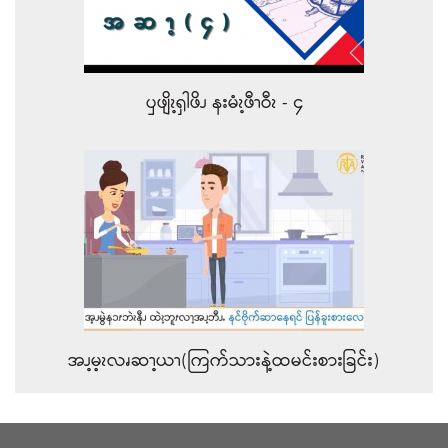
ၦဖျိၩ့ၡါဖိၪ နးမံၩ့ဖီၫဝီၩ - ၄
အၪ့မ့ၩလၧဆၫ့ယၫ(ကြက်သားနဲ့ထမင်းစားခြင်း)