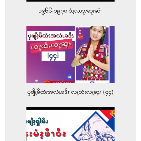
၁၉၆၆-၁၉၇၀ ၥံၪ့လၪၥုၭဆူၭဆဲၫ
ၦဖျိၩ့မိထံၭအလံၬခဒိၭ လၩ့ထံးလၩ့ဆ့ၭ (၄၄)