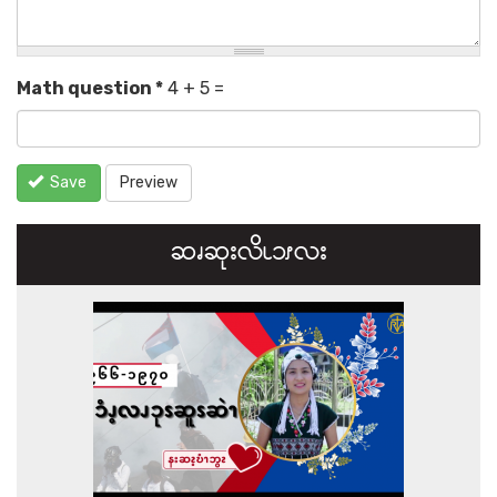
Math question
*
4 + 5 =
Save
Preview
ဆၧဆုးလိၬ၁ၭလး