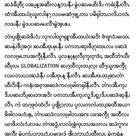
ဆၨၩမီၪ့ဎီၩ့ ပအၪ့န့အဆိၩလန့ဘၪနီၪ မွဲပဆၧမၪဎိၩဒိၪ ကမံၩ့နီၪလီၫႉ
ထံၫအီၪထၬဝဲၩ့ယူၭလါနၫ့ လပမၩဆံၫ့ဖျ့ၪဘၪ ပမိၡါဘၪၥလိၪၥလံၬ
လဖၪနီၪ မွဲဒၪပဆၧမၪလီၫမွဲအ့ၬဧၪႉ
ဘဲၫၦဖျိၩ့ဆၨၩဖိၪၥံၪ လုၫလါထူၫၡူၫအီၪထၬဝဲၩအၥိၭ ဖံၫဖူၫၥံၪမၩထၬ
ဆၧနဲၪဒီၩ့အဂ့ၩ ဆၧအီၪဎုၬမုၬနီၪ ပကဘၪဆုးဖီၪ့ဂုးထၬလၧ ပဆၨၩ
လလၩ့မၬဘၪအကၠီၩ့နီၪလီၫႉ ၦလနၩ့နၩ့လီၩ့ကၠၭဝ့ၫဒံၭႇ အထီဘဲၫယီၩ
ထီၩ့လၧ GLOBALIZATION ဆၧၫ့ထီလ့ၩထၪ့လ့ၩ ထီၫ့ယူၭအကၠီၩ့
လၧပဘၪပၥၭဆၨၩနီၪ ပအီၪဎုၬန့ နီၪလီၫႉ ဆၧအီၪဎၬထၪ့ဆၧဘဲၫ
ယီၩၥိၭနီၪ ကနံၩအဝ့ၫအဆၨၩကလၩ့မါတၡါနီၪလီၫႉ ဘဲၫပအီၪက့ၪ
ဒိၪပဆၧဘိၪ့ဆၧဘၩအၥိၭ ပကဘၪအီၪက့ၪလူ့ဒိၪဎွ့ၩဒိၪပဆၨၩဆ့နီၪ
လီၫႉ ကဲ ထၧၫ့ဖုဝဲထံၩၥိၭ ၦဖျိၩ့ၥၭဘၪ ၦလၧကကဲၪထၪ့အထီအယၫ
မိဖါလဖၪၥံၪဧ့ႇ ဘဲၫပဆၨၩလလၩ့မါဘၪအဂး ပၧၩအကၠီၩ့ အထီလၧ
ယၫဖိၪလံၩၥံၪလဖၪ ဘဲၫအၥွံၪလလဲၩ့မွံၩဎုၬဘၪအၥၭလၧ ဆၨၩဂူၫဂၩ
အကၠီၩ့ မွဲပကဲၪၥၭဘၪ့ၥံၪပမူၩဒၩဒဲ ဖျိၩ့ၥၭဘၪ့ၥံၪထီးလူၬ မွဲကရွံန့