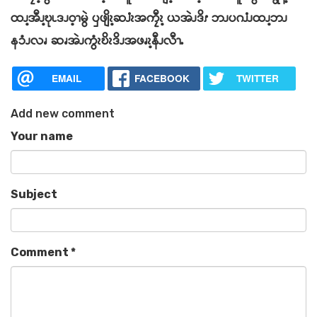
ထၪ့အီၪ့ဎုၬဒၪဝ့ၫမွဲ ၦဖျိၩ့ဆၨၩအကၠီၩ့ ယအဲၪဒိၭ ဘၪပဂၨၪထၪ့ဘၪ
နၥံၪလၧ ဆၧအဲၪကွံၩဎိၩဒိၪအဖၧၩ့နီၪလီၫႉ
EMAIL
FACEBOOK
TWITTER
Add new comment
Your name
Subject
Comment
*