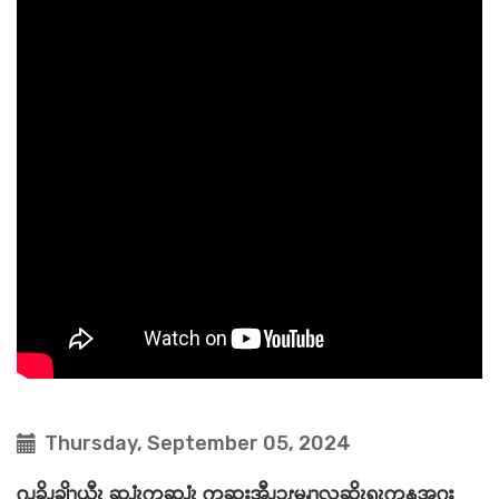
Thursday, September 05, 2024
ဂၪ့ခိၪချိၫ့ယီၩ ဆၨၩကဆၨၩ ကဆုးအီၪၥၭမၧၫ့လဆိၩၡၩကန့အဂး