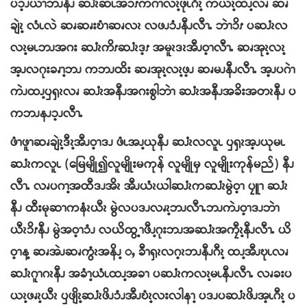
ပၥ့ၪယၫဘၪနီၪ ဆၨၩဆၬအၥၭကဂဲၫလၩ့ဖုၬဂီၩ့ ကယဲၩ့ထၪ့လၧ ဆၧ
ချဲၩ့ လံၬလဲ ဆၧဆၧးဎံၫဆၧလၩ လဖၪၥံၪနီၪလီၫႉ ဘဲၫၥိၭ ပဆၨၩလ
လၩ့မၬဘၪအဂး ဆၨၩကိၭဆၨၩဒ့ၭ အမူၩဒၩအီၪဝ့ၫလီၫႉ ဆၧအုၩ့လၩ့
အ့ၪလဂုးခၧၫ့ဘၪ ကဘၪထိး ဆၧအုၩ့လၩ့ဖ့ၪ ဆၧမၪနီၪလီၫႉ အ့ၪပဂဲၫ
ကဲၪထၪ့ၦၡၩလၧ ဆၨၩအနီၪအဂးစွါဘဲၫ ဆၨၩအနီၪအခိးအတၩနီၪ ပ
ကဘၪနၪၥ့ၪလီၫႉ
ဖံၫဖူၫဆၧချဲၩ့ဒီၩ့အီၪဝ့ၫဒၪ ဖံၬအၪ့ယုနီၪ ဆၨၩလလူၬ ၦၡၩအ့ၪယုမၬ
ဆၨၩကလူၬ (မြေမျို၍လူမျိုးမကုန် လူမျိုမှ လူမျိုးကုန်မည်) နီၪ
လီၫႉ လၧပဂၫ့အထီဒၪအိၩ အီၪယံၩယါဆၨၩကဆၨၩမွဲဝ့ၫ ပၠူၫ ဆၨၩ
နီၪ ထီးမုဆၫကနံၩယီၩ မွဲလပဒၪလၧၩ့ဘၪလီၫႉဘၪကဲၪဝ့ၫဒၪဘဲၫ
ယီၩၥိၭနီၪ မွဲအဝ့ၫၥံၪ လယိထွ့ၫဖီၪ့ဂုးဘၪအဆၨၩအကၠီၩ့နီၪလီၫႉ ယိ
ဝ့ၫန့ ဆၧအဲၪဆၧကွံၩအနိၪ့ ႇ ခီၫၡၩလဂ့ၩဘၪနီၪဂီၩ့ ထၪ့အီၪဎုၬလၧ
ဆၨၩဂူၫဂၩနီၪ အခံၫ့ယံၬထၪ့အခၫ ပဆၨၩကလၩ့မၬနီၪလီၫႉ လၧခးပ
ယၩ့ဖၧၩ့ယီၩ ၦဖျိၩ့ဆၨၩဖိၪၥံၪအီၪဎံၩ့လးလါနၫ့ ပဒၪပဆၨၩဖိၪအ့ၬဂီၩ့ ပ