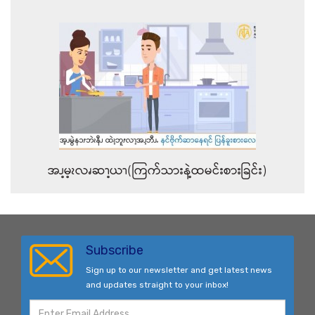
အၪ့မ့ၩလၧဆၫ့ယၫ(ကြက်သားနဲ့ထမင်းစားခြင်း)
Subscribe
Sign up to our newsletter and get latest news
and updates straight to your inbox!