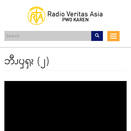
Skip
to
main
content
Toggle
navigat
ဘီၪၦၡၩ (၂)