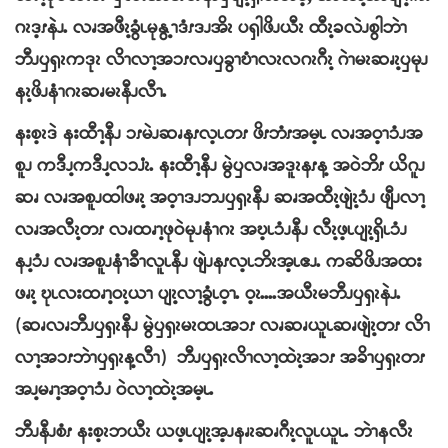
ဂၩဒ့ၭနဲၪႉ လၧအဖီၩ့ခွံၬမုနွ့ၫဒံၭဒၪအိၩ ပၡါဖိၪယီၩ ထီၩ့ခလဲၪစွါ
ဘဲၫ
ဘီၪၦၡၩကဒုၩ လိၫလၫ့အၥၭလၧၦခွၫဎံၫလၩလဂၩဂီၩ့ ဂဲၫမၩဆၧၩ့ၦမုၪ
နၩ့ဖိၪနံၫဂၩဆၧမၩနီၪလီၫႉ
နးစ့ၩဒဲ နးထီၫ့နီၪ ၥၭမဲၪဆၧနၭလ့ၬတၭ ဖိၭ
ဘံၭအမ့ၬ လၧအဝ့ၫၥံၪအ
စူၪ ကဒီၪ့ကဒီၪ့လၥၨၩႉ နးထီၫ့နီၪ မွဲၦလၧအဒူၩနၭန့ အဝဲဘိၭ ယိဂူၪ
ဆၧ လၧအစူၪထါဖၧၩ့ အဝ့ၫဒၪဘၪၦၡၩနီၪ ဆၧအထီၩ့ဖျဲၩ့ၥံၪ ဖျီၪလၫ့
လၧအလီၩ့တၭ လၧထၧၫ့ဖုဝဲမုၪနံၫဂၩ အဎ့ၬၥံၪနီၪ လီၩ့ဖ့ၬပျၩ့ၡိၬၥံၪ
နၪ့ၥံၪ လၧအစူၪနံၫခီၫလူၬနီၪ ဖျဲၪနၭလ့ၬဘိၩအ့ၬဧၪႉ ကဆိဖိၪအထး
ဖၧၩ့ ဎုၬလးထၧၫ့ဝၩ့ယၫ ပျၩ့လၫ့ခွံၬဝ့ၫႉ ဝ့ၩႉႉႉႉအယီၩမဘီၪၦၡၩနဲၪႉ
(ဆၧလၧဘီၪၦၡၩနီၪ မွဲၦၡၩမၩထၬအၥၭ လၧဆၧယူၬဆၧဖျဲၩ့တၭ လိၫ
လၫ့အၥၭဘဲၫၦၡၩန့လီၫ) ဘီၪၦၡၩလိၫလၫ့ထဲၩ့အၥၭ အခိၫၦၡၩတၭ
အၪ့မၧၫ့အဝ့ၫၥံၪ ဝဲလၫ့ထဲၩ့အမ့ၬႉ
ဘီၪနီၪစံၭ နးစ့ၩဘယီၩ ယဖ့ၬပျၩ့အ့ၪနၧၩဆၧဂီၩ့လူၬယူၬႉ ဘဲၫနလီၩ