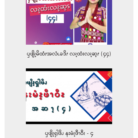
ၦဖျိၩ့မိထံၭအလံၬခဒိၭ လၩ့ထံးလၩ့ဆ့ၭ (၄၄)
ၦဖျိၩ့ၡါဖိၪ နးမံၩ့ဖီၫဝီၩ - ၄