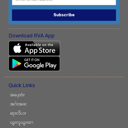
Subscribe
Download RVA App
Quick Links
အခၪ့ထံၭ
အဂဲးအဖး
ဆုးလိၬၥၭ
ယွၩလူယွၩထၫ