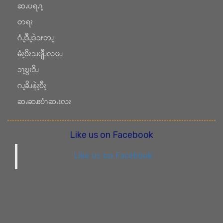
ဆၧပရၧၫ့
တရၩ
ဂံၪ့ဒီၪ့ဒဲၥၭဘၪ့
မံၩ့ဎိၩၥၪဖျီၪလဖၪ
ၥၫ့ဎွၩဒိၪ
ဂၪ့ခိၪနဲၩ့ဎီၩ့
ဆၧဆၧးဎံၫဆၧးလၩ
Like us on Facebook
Like us on Facebook