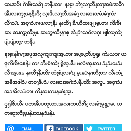
ထၬအၥိၭ ဂဲၫဖိၭယခဲၫ့ ဘနီၪတၭ နးစ့ၩ ဘဲၫ့လၫ့ဘီၪ့လၫ့အဖံၭအခီၫ
အီၪလၧကၠၩ့ဖၧၩ့နီၪဂီၩ့ လ့ၩဖိၬလၫ့ဘီၪအခဲၫ့ လၧဆၧၥၭမဲၪခဲၫ့ကဲၭ
လီၫၥၨၩႉ အဝ့ၫၥံၪဂၭဖၭလၫ့နီၪ နးထီၫ့ ခိၭယိထးဖျုၩမ့ၬတၭ ကိၭစိၩ
ဆၧ ဆၧကွၩ့ထီၩ့မ့ၬ ဆၧဘွၩထီၩ့နၫဧ့ အဲၪ့ၥံၫယဝဲလဂ့ၩ ဖျါလၩ့ထဲၩ့
ဖျဲၪဖျဲၪဘ့ၭ ဘနီၪႉ
နးစ့ၩနါဂၧၫ့အဖုအလူကျၩကျၩအ့ၬတၭ အၪ့စၪ့ဘီၪၦၡၩ ကဲၪယၥၭ ယ
ဖုကိၭစိၩပၧၩနဲၪ တၭ ဘီၪစံၭထဲၩ့ မွဲအ့ၬဧီၪ မလံၩအူၪဘၪ ၥံၪ့ၥံၪဝၪၥံၪ
လီၫအ့ၬဧၪႉ နးထီၫ့နီၪဘိၭ ထဲၩ့စဲၪ့လၧဂံၪ့ မ့ၬခၨၭနၫတီၩ့တၭ လီၩထဲၩ့
အမိအဖါၥံၪ တဝၫ့ဖိၪၥံၪ လၧဆၧအဂဲးၥံၪနီၪထီး အလူၬႉ အဝ့ၫၥံၪ
အၥၭခိလၨၪတၭ ကိၪ့ဆၧဘၪနးမံၩ့အ့ၬႉ
ၦၡါဖိၪယီၩ ပကအီၪပထုၬထၬအလးထယီၩဂီၩ့ လၧခဲၫ့မုနွ့ၫမၬ ယ
ကဆုးလီၩ့ဖ့ၪနဲၪဘၪနၥံၪနဲၪႉ
EMAIL
FACEBOOK
TWITTER