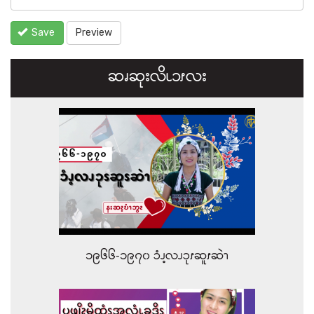
Save
Preview
ဆၧဆုးလိၬ၁ၭလး
၁၉၆၆-၁၉၇၀ ၥံၪ့လၪၥုၭဆူၭဆဲၫ