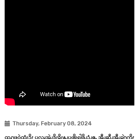
Thursday, February 08, 2024
ထၧၫ့ဖုဝဲထံၩၥိၭ ၦလၧအဲၪဒိၭခိၭနၪၦဖျိၩ့ၡါဖိၪၥံၪဧ့ႇ အီၪဆီၪ့အီၪချဲၫ့ကိၭ