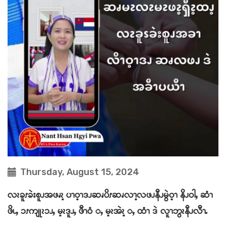
Thursday, August 15, 2024
လၩခူၭခဲးစူၪအဖၧၩ့ ပၫဝ့ၫဒၪဆၧပိၭဆၧလၫ့လဖၪနီၪမွဲဝ့ၫ နိၪဝါႇ ဆံၫ
ဖိၬႇ ၥၭကျုၩၥၪႇ မ့ၩဒူၪႇ ဖီၫဝံ ႇ မ့ၩအဲၩ့ ႇ ထံၫ ဒဲ လူၫဘွၩနီၪလီၫႉ