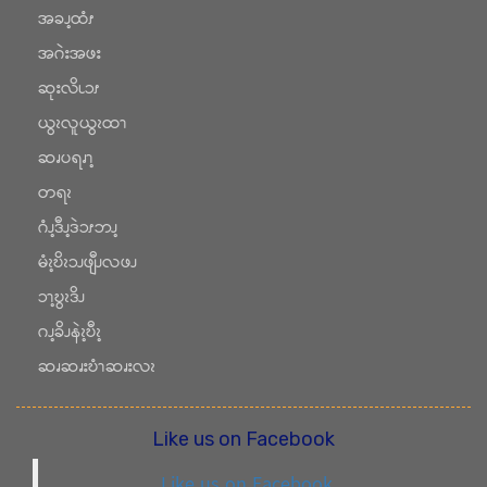
အခၪ့ထံၭ
အဂဲးအဖး
ဆုးလိၬၥၭ
ယွၩလူယွၩထၫ
ဆၧပရၧၫ့
တရၩ
ဂံၪ့ဒီၪ့ဒဲၥၭဘၪ့
မံၩ့ဎိၩၥၪဖျီၪလဖၪ
ၥၫ့ဎွၩဒိၪ
ဂၪ့ခိၪနဲၩ့ဎီၩ့
ဆၧဆၧးဎံၫဆၧးလၩ
Like us on Facebook
Like us on Facebook