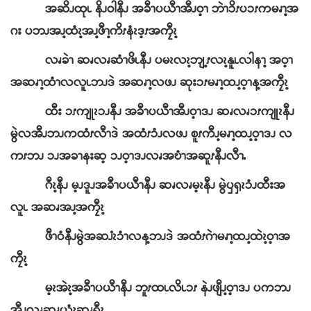
အဆိၪထုၬ နိၪဝါနီၪ အခီၫပယီၫအီၪဝ့ၫ ဘဲၫၥိၭပၥၭကမၧၫ့အ
ဂး ပဘၪအၪ့ထံၩ့အၪ့ဖီၫ့ကိၭနံၩဒ့ၭအကၠီၩ့
လၧခဲၫ ဆၧလၧဆံၫဖိၬနီၪ ပမၩလၩ့ဘျ့ၭလၩ့နူၬလါနၫ့ အဝ့ၫ
အဆၧၫ့ထံၫလလူၬဘၪဒဲ အဆၧၫ့လဖၪ ဆုးၥၭမၧၫ့ထၪ့ဝ့ၫန့အကၠီၩ့
ထီး ၥၭကျုၩၥၪနီၪ အခီၫပယီၫအီၪဝ့ၫဒၪ ဆၧလၧၥၭကျုၩနီၪ
မွဲလအီၪဘၪကထံၭလီၫဒဲ အထံၭၥံၪလဖၪ စူၭကီၪ့မၧၫ့ထၪ့ဝ့ၫဒၪ လ
ကၭဘၪ ၥၪအခၫနးဆ့ ၥၪဝ့ၫဒၪလၧအဎံၫအဆူၭနီၪလီၫႉ
ဂီၩ့နီၪ မ့ၪဒူၪအခီၫပယီၫနီၪ ဆၧလၧမ့ၩနီၪ မွဲၦၡၩၥံၪထီးအ
လူၬ အဆၧအၪ့အကၠီၩ့
ဖီၫဝံနီၪမွဲအဆၨၩၥံၫလန့ဘၪဒဲ အထံၭဂဲၫမၧၫ့ထၪ့ထဲၩ့ဝ့ၫအ
ကၠီၩ့
မ့ၩအဲၩ့အခီၫပယီၫနီၪ ဘူၭထၬလိၬၥၭ နဲၪဖျီၪ့ဝ့ၫဒၪ ပကဘၪ
အီၪလၧဆၧယံၩဆၧၡီၩ့