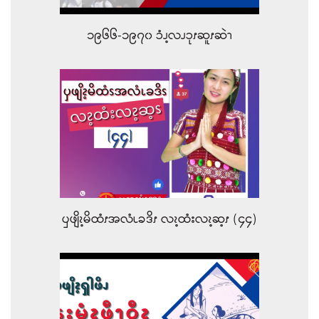
၁၉၆၆-၁၉၇၀ ၥံၪ့လၪၥုၭဆူၭဆဲၫ
ၦဖျိၩ့မိထံၭအလံၬခဒိၭ လၩ့ထံးလၩ့ဆ့ၭ (၄၄)