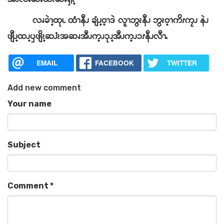
လၧခဲၫ့ထုၬ ထံၫနီၪ ချံၪ့ဝ့ၫဒဲ လူၫဘွၩနီၪ ဘွၩဝ့ၫကိၭကၠၪ နဲၪ
ဖျီၪ့ထၪ့ၦဖျိၩ့ဆၨၩအဆၧအီၪက့ၪၥုၪ့အီၪက့ၪၥၭနီၪလီၫႉ
EMAIL
FACEBOOK
TWITTER
Add new comment
Your name
Subject
Comment
*