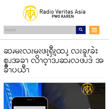
Skip
to
main
content
Toggle
navigat
ဆၧမၩလၩမၩဖၩ့ၡီၩ့ထၪ့ လၩခူၭခဲး
စူၪအခၫ လိၫဝ့ၫဒၪဆၧလဖၪဒဲ အ
ခီၫပယီၫ