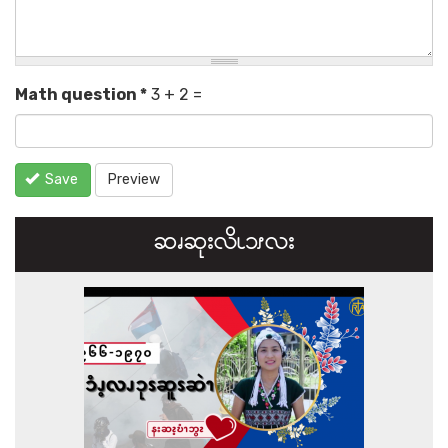
Math question
*
3 + 2 =
Save
Preview
ဆၧဆုးလိၬ၁ၭလး