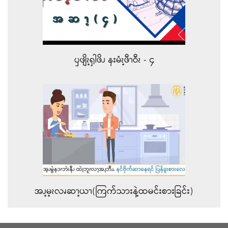
ၦဖျိၩ့ၡါဖိၪ နးမံၩ့ဖီၫဝီၩ - ၄
အၪ့မ့ၩလၧဆၫ့ယၫ(ကြက်သားနဲ့ထမင်းစားခြင်း)