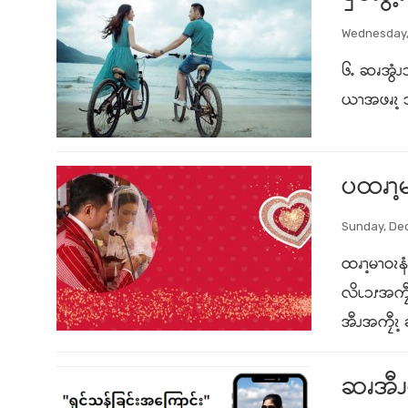
Wednesday,
၆ႉ ဆၧအွံၪ
ယၫအဖၧၩ့ ဘ
ပထၧၫ့
Sunday, De
ထၧၫ့မၫဝၩ
လိၬၥၭအကၠီ
အီၪအကၠီၩ့
ဆၧအီၪမ