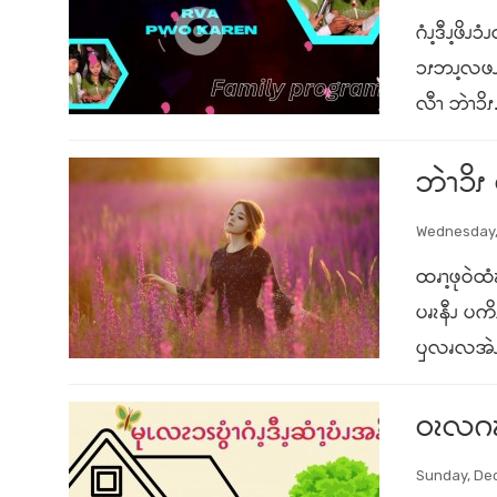
ဂံၪ့ဒီၪ့ဖ
ၥၭဘၪ့လဖၪ
လီၫ ဘဲၫၥိၭ.
ဘဲၫၥိ
Wednesday,
ထၧၫ့ဖုဝဲထံ
ပၧၩနီၪ ပက
ၦလၧလအဲၪဒ
ဝၩလဂၩ
Sunday, De