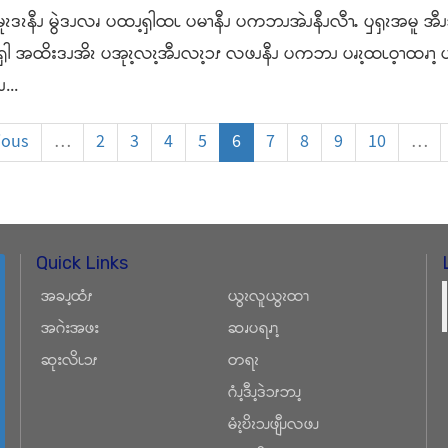
ဒၩနီၪ မွဲဒၪလၧ ပထၪ့ၡါထၬ ပမၫနီၪ ပကဘၪအဲၪနီၪလီၫႉ ၦၡၩအမူ အီၪအ
ၡါ အထိးဒၪအိၩ ပအုၩ့လၩ့အီၪလၩ့ၥၭ လဖၪနီၪ ပကဘၪ ပၧၩ့ထၬဝ့ၫထၧၫ့ ပၥ
...
ious
…
2
3
4
5
6
7
8
9
10
…
Quick Links
အခၪ့ထံၭ
ယွၩလူယွၩထၫ
အဂဲးအဖး
ဆၧပရၧၫ့
ဆုးလိၬၥၭ
တရၩ
ဂံၪ့ဒီၪ့ဒဲၥၭဘၪ့
မံၩ့ဎိၩၥၪဖျီၪလဖၪ