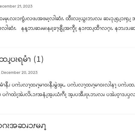
December 21, 2023
မုၬလၩၥၭဎွံၪလဖၪအဖၧၩ့လါဆံၭႉ ထီးလၩ့ယွၩဘၪလၧ ဆၧၥုၪ့ၡၪ့ၥၭၡၪ့ 
ဘွၩလါဆံၭႉ နန့ဘၪဆၧမၩနၧၩ့ခၫ့ဖျီၪ့အကၠီၩ့ နၥၭထၪ့ထီၫလဂ့ၩႉ နဘၪဒ
ၩထၪ့ပၩရမံၫ (1)
 December 20, 2023
ရမံၫနီၪ ပကဲၪလၫ့ထၧၫ့မၫဝၩနီၪမွဲအ့ၬႉ ပကဲၪလၫ့ထၧၫ့မၫဝၩလါနၫ့ ပကဲၪထ
နီၪ ပဂဲၫထဲၩ့အဲၪလိၬၥၭအနံၪ့အ့ၪယံၭဂီၩ့ အ့ၪပအီၪဎုၬဘၪလၧ ပအဲၪဝ့ၫဒၪၦ
ၪလဂၩအဆၧၥၭမၧၫ့