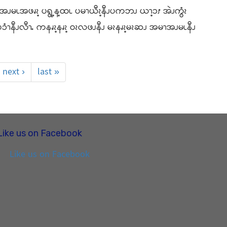
ၪမၬအဖၧၩ့ ပရွ့န့ထၬ ပမၫယီၩ့နီၪပကဘၪ ယၫ့ၥၭ အဲၪကွံၩ
ံၫနီၪလီၫႉ ကနၧၩ့နၧၩ့ ဝၩလဖၪနီၪ မၩနၧၩ့မၩဆၪ အမၫအၪမၬနီၪ
next ›
last »
Like us on Facebook
Like us on Facebook