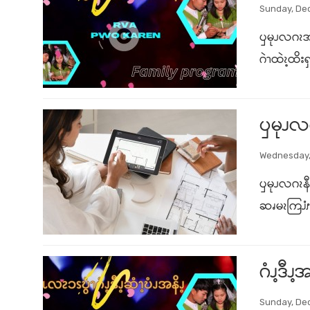
Sunday, De
ၦမုၪလဂၩအဆၧ
ဂဲၫထဲၩ့ထိး
ၦမုၪလဂ
Wednesday,
ၦမုၪလဂၩနီ
ဆၧမၩကြၨၭအ
ဂံၪ့ဒီ
Sunday, De