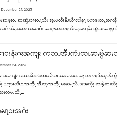
 December 27, 2023
ၥၭဆၧၩ့ဆၧ ဆၧအွံၪၥၭဆၧၩ့ယီၩ အ့ၪပလီၩနီၪယီၫလါနၫ့ ပကမၩထၪ့အဂးနီၪ မ
ၪဂဲၫထဲၩ့ဒၪဆၧကၪဆၧဂဲၩ ဆၧဂ့ၩဆၧအၧၩ့ကိၭမံၩ့အဖၫ့ခိၪ အွံၪၥၭဆၧၩ့ဝ့
မၫဝၩနံၩဂၩအကျၩ ကဘၪအီၪကံၪထၬဆၧမွဲဆၧတီ
cember 24, 2023
နံၩဂၪအကျၩကဘၪအီၪကံၪထၬလိၬၥၭဆၧလဖၪအဖၧၩ့ အကၧၩ့ဒိၪထုၬနီၪ မွ
ၩ့ ယၫ့ၥၭလိၬၥၭအကၠီၩ့ အီၪဘူၭအကၠီၩ့ မၩဆၧၩ့လိၬၥၭအကၠီၩ့ ဆၧမွဲဆၧတ
 ဆၧလဖၪယီၩ့...
ၧၫ့ၥၭအဂဲး