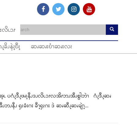
းလိၬၥၭ
ၪ့ခိၪနဲၩ့ဎီၩ့
ဆၧဆၧးဎံၫဆၧးလၩ
ိၭအ့ၬ ပဂံၪ့ဒီၪ့ဖၧၩ့နီၪဒၪလိၬၥၭလအိၭဘၪအီၪစွါဘဲၫ ဂံၪ့ဒီၪ့ဆၧ
နီၪ ၡၩခံးဂး ခီၫ့ၡၩဂး ဒဲ ဆၧဆီၪ့ဆၧချဲၫ့...