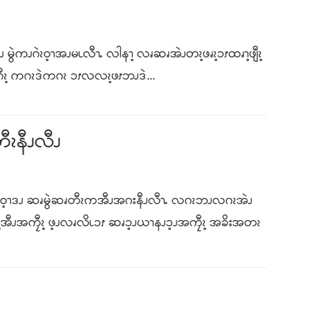
ွဲကၪဂဲၩဝ့ၫအၪမၬလီၫႉ လါနၫ့ လၧဆၧအဲၪတၩ့ဖၧၩ့ၥၭထၧၫ့ဖျီၩ့
ၫဂီၩ့ ကဂၩဒဲကဂၩ ၥၭလလၩ့ဖၭဘၪဒဲ...
ၩနီၪလီၪ
ဲဝ့ၫဒၪ ဆၧမွဲဆၧတီၩကအီၪအဂးနီၪလီၫႉ လဂၩဘၪလဂၩအဲၪ
ီၩ့အီၪအကၠီၩ့ ဖ့ၪလၧလိၬၥၭ ဆၧၥ့ၪယၫနၪၥ့ၪအကၠီၩ့ အခိးအတၩ