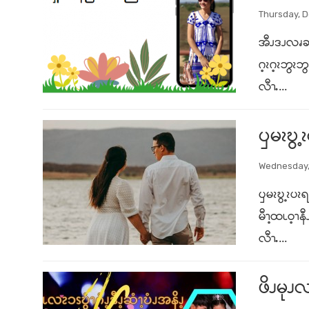
Thursday, 
အီၪဒၪလၧဆၧ
ဂ့ၩဂ့ၩဘွၩ
လီၫႉ...
ၦမၩဎွ့
Wednesday,
ၦမၩဎွ့ၩပၩ
မီၫ့ထၬဝ့ၫ
လီၫႉ...
ဖိၪမု