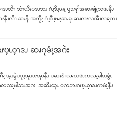
လီၫ ဘဲၫယီၩပဒၪဘၪ ဂံၪ့ဒီၪ့ဖၧၩ့ ၦၥၭၡါအဆၧချဲၩ့လဖၪနီၪ
ၪလီၫ ဆၧနီၪအကၠီၩ့ ဂံၪ့ဒီၪ့ဖၧၩ့ဆၧမုၬဆၧလၩလအီၪလၧၩ့ဘၪ
ၬဝ့ၫဒၪ ဆၧ၇မံၩ့အဂဲး
ၩဂီၩ့ အ့ၪမွဲပၥုၪ့အုၪၥၭအုၪနီၪ ပဆၧဎံၫလၩလဖၪကလၩ့မါဒၪခွံၬ
 ဘဲၫလလၩ့မါဘၪအဂး အဆိၪထုၬ ပကဘၪဂၭဎ့ၬဝ့ၫဒၪကမံၩ့နီၪ