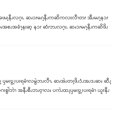
အဖၧၩ့နီၪလဂ့ၩႉ ဆၧၥၭမၧၫ့နီၪကဆိကလးလီၫတၭ အီၪမၧၫ့နၥၭ
ၪဆၧအစၪအခံၫ့နးဆ့ နၥၭ ဆံၭဘၪလဂ့ၩႉ ဆၧၥၭမၧၫ့နီၪကဆိဖိၪ
ၪ့ ၦမၩဎွ့ၩပၩရမံၫလမွဲဘၪလီၫႉ ဆၧအဲၪတၩ့ဖိၪၥံၪအၪဒၪဆၧ ဆီၪ့
လဂၩစွါဘဲၫ အနီၪစီၪဘၪဝ့ၫလၧ ပကဲၪထၪ့ၦမၩဎွ့ၩပၩရမံၫ ယူၭနီၪ