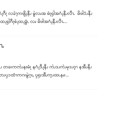
ၩ့ လခဲၫ့ကဖျိၪ့နီၪ မွဲလၧအ မံၩ့ၡါအဂံၪ့နီၪလီၫႉ မိဖါၥံၪနီၪ
ၡါဂီၩ့စဲၪ့ထၪ့ခွံၬ လၧ မိဖါအဂံၪ့နီၪလီၫႉ...
ၫႉ
ခၩကကဲၪနးမံၩ့ နဂံၪ့ဒီၪ့နီၪ ကဲၪဒၪကဲၪမုဒၪဝ့ၫ နအီၪနီၪ
ဘၪၦၥထံၫကဂၩမွဲဂ့ၩႇ ၦၡၩအီၪက့ၪထၬနၧၩ...