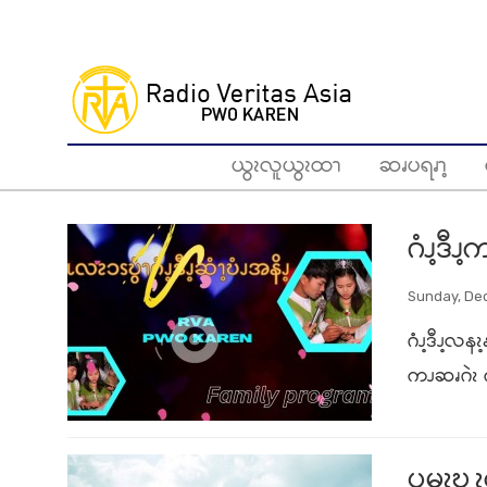
Skip
to
main
content
ယွၩလူယွၩထၫ
ဆၧပရၧၫ့
ဂံၪ့ဒီ
Sunday, De
ဂံၪ့ဒီၪ့လနၩ
ကၪဆၧဂဲၩ ကက
ၦမၩဎွ့