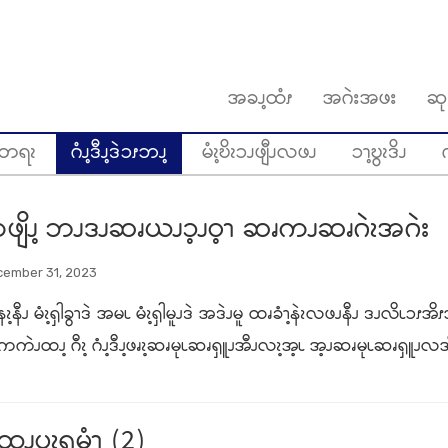
အခၪ့ထံၭ
အဂဲးအဖး
ဆု
တရၩ
ဂံၪ့ဒီၪ့ဒဲၥၭဘၪ့
မံၩ့ဎိၩၥၪဖျီၪလဖၪ
ၥၫ့ဎွၩဒိၪ
ဂ
ၪ့ကဖျိၪ့ ဘၪဒၪဆၧယၪၥ့ၪဝ့ၫ ဆၧကၪဆၧဂဲၩအဂဲး
cember 31, 2023
့နၩ့နီၪ မံၩ့ၡါခွၫဒဲ အမၬ မံၩ့ၡါမူၪဒဲ အဒဲၪမူ ထၧခံၫ့နဲၩလဖၪနီၪ ဒၪလိၬၥၭအ
ဲၪထၪ့ ဂီၩ့ ဂံၪ့ဒီၪ့ဖၧၩ့ဆၧမုၬဆၧၡူၪအီၪလၩ့အ့ၬ အ့ၪဆၧမုၬဆၧၡူၪလအီၪဘၪ
ၩထၪ့ပၩရမံၫ (2)