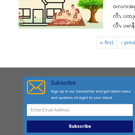
ဝၩလဂၩအမူၩ
လီၫႉ ပထၪ့
လီၫႉ ပမၫနီၪ
« first
‹ prev
Subscribe
Sign up to our newsletter and get latest news
and updates straight to your inbox!
Subscribe