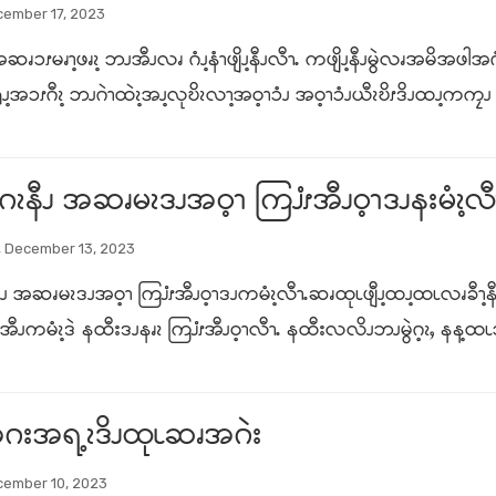
cember 17, 2023
ၥၭမၧၫ့ဖၧၩ့ ဘၪအီၪလၧ ဂံၪ့နံၫဖျိၪ့နီၪလီၫႉ ကဖျိၪ့နီၪမွဲလၧအမိအဖါအဂံၪ့ဂီ
ၡၪ့အၥၭဂီၩ့ ဘၪဂဲၫထဲၩ့အၪ့လုဎိၩလၫ့အဝ့ၫၥံၪ အဝ့ၫၥံၪယီၩဎိၭဒိၪထၪ့ကကၠၪ ထၪ့
ၩနီၪ အဆၧမၩဒၪအဝ့ၫ ကြၨၭအီၪဝ့ၫဒၪနးမံၩ့လီ
 December 13, 2023
ၪ အဆၧမၩဒၪအဝ့ၫ ကြၨၭအီၪဝ့ၫဒၪကမံၩ့လီၫႉဆၧထုၬဖျီၪ့ထၪ့ထၬလၧခီၫ့နီၪ တ
ီၪကမံၩ့ဒဲ နထီးဒၪနၧၩ ကြၨၭအီၪဝ့ၫလီၫႉ နထီးလလိၪဘၪမွဲဂ့ၩႇ နန့ထၬ
ၪ့အဂးအရ့ၩဒိၪထုၬဆၧအဂဲး
cember 10, 2023