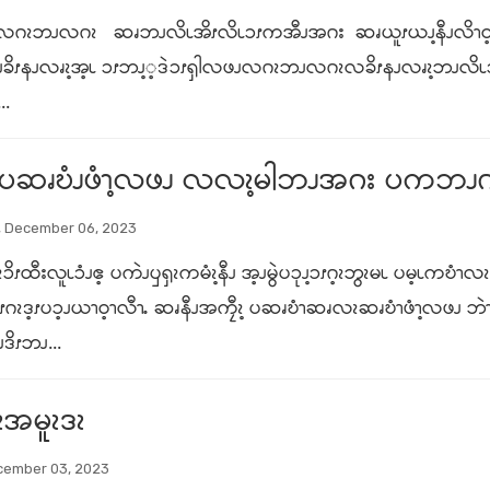
ိၪၥံၪလဂၩဘၪလဂၩ ဆၧဘၪလိၬအိၭလိၬၥၭကအီၪအဂး ဆၧယူၭယၪ့နီၪလိၫဝ့ၫဒၪ
ခိၭနၪလၧၩ့အ့ၬ ၥၭဘၪ့့ဒဲၥၭၡါလဖၪလဂၩဘၪလဂၩလခိၭနၪလၧၩ့ဘၪလိၬၥၭနီ
..
ၭ ပဆၧဎံၪဖံၫ့လဖၪ လလၩ့မါဘၪအဂး ပကဘၪဂၭဎ့
 December 06, 2023
ၩၥိၭထီးလူၬၥံၪဧ့ ပကဲၪၦၡၩကမံၩ့နီၪ အ့ၪမွဲပၥုၪ့ၥၭဂ့ၩဘွၩမၬ ပမ့ၬကဎံၫလ
ိၭဂၩဒ့ၭပၥ့ၪယၫဝ့ၫလီၫႉ ဆၧနီၪအကၠီၩ့ ပဆၧဎံၫဆၧလၩဆၧဎံၫဖံၫ့လဖၪ
ိၭဘၪ...
အမူၩဒၩ
cember 03, 2023