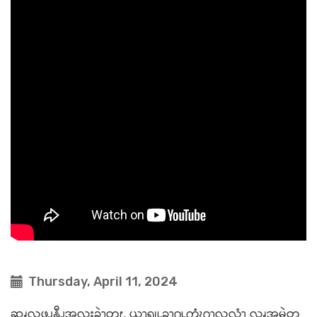
Thursday, April 11, 2024
ဆၧလဖၪနီၪအလးခဲၫ့တၭ, ယ့ၫၡုၬခၫ့ဂၬကွံၩဂၫလလံၫ လၧအမွဲတ