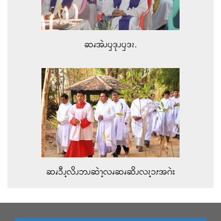
ဆၧအဲၪၦဒုၪၦဒၩ.
ဆၧၥီၪ့လိၪဘၪဆဲၫ့လၧဆၧဆိၪလၩ့ၥၭအဂဲး