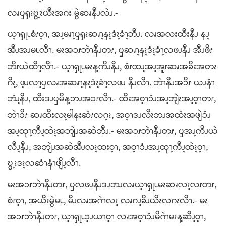
လၧၦၡၩဎွ့ၩယီၩအဂး မွဲဆၧနီၪလဲၪ.-
ယ့ၫၡုၬစံၭဝ့ၫ, အၪ့မၧၫ့ၦၡၩဆၧၫ့နၩ့ဒံၩ့ခံၫ့ဘီၪ. လၧအလးထီးနီၪ နၪ့
အီၪအၪမၬလီၫ. မၩအၥၭဘဲၫနီၪတၭ, ၦဆၧၫ့နၩ့ဒံၩ့ခံၫ့လဖၪနီၪ အီၪဖိၭ
ဘိၭယဲထီၫ့လီၫ.- ယ့ၫၡုၬမၩန့ကိၪနီၪ, စံၭထၪ့အၪ့အူၭဆၧအခိးအတၩ
ဂီၩ့, ဖ့ၪလၫ့ၦလၧအဆၧၫ့နၩ့ဒံၩ့ခံၫ့လဖၪ နီၪလီၫ. ဘဲၫနီၪအၥိၭ ယၪနံၫ
ဘံၪ့နီၪ, ထီးဒၪၦမိန့ဘၪအၥၭလီၫ.- ထီးအဝ့ၫၥံၪအၪ့ဘျဲၩအၪ့ဝ့ၫတၭ,
ဘဲၫၥိၭ ဆၧထီးလၩ့မါနးဆံၭလဂ့ၩ, အဝ့ၫဒၪလီၩဘၪအထံၩအဖျဲၥံၪ
အၪ့ထုၫ့ကီၪ့ထဲၩ့အဘျဲၪအဆဲဘီၪ.- မၩအၥၭဘဲၫနီၪတၭ, ၦအၪ့ကိၪယဲ
လီၪ့နီၪ, အဘျဲၪအဆဲအီၪလၩ့ထးဝ့ၫ, အဝ့ၫၥံၪအၪ့ထုၫ့ကီၪ့ထဲၩ့ဝ့ၫ,
ဎွ့ၩဒၩ့လဆံၫနံၫဖျိၪ့လီၫ.
မၩအၥၭဘဲၫနီၪတၭ, ၦလဖၪနီၪဒၪဘၪလၧယ့ၫၡုၬမၩဆၧလၩ့လၭတၭ,
စံၭဝ့ၫ, အယီၩမွဲမၬ, မီၪလၧအဂဲၫလၩ့ လၧဂၪ့ခိၪယီၩလဂၩလီၫ.- မၩ
အၥၭဘဲၫနီၪတၭ, ယ့ၫၡုၬၥ့ၪယၫဝ့ၫ လၧအဝ့ၫၥံၪမိဂဲၫမၩန့ဆီၪ့ဝ့ၫ,