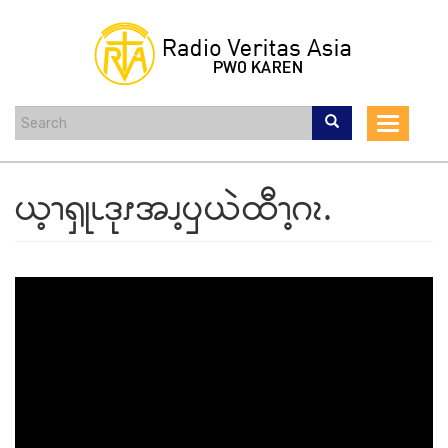
Skip
to
main
content
Toggle
navigat
ယ့ၫၡုၬဒုၭအၪ့ၦယဲထီၫ့ဂၩ.