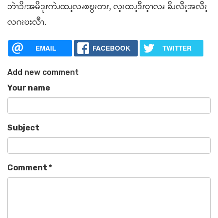
ဘဲၫၥိၭအမိဒုၭကဲၪထၪ့လၧစဎွၩတၭ, လ့ၩထၪ့ဒီၭဝ့ၫလၧ ခိၪလီၩ့အလီၩ့
လဂၩဎးလီၫ.
EMAIL
FACEBOOK
TWITTER
Add new comment
Your name
Subject
Comment
*