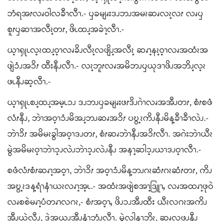
ဘံရအၭလၧဝါလခီၫလီၫ.- ၦခမျၧးဒၪဘၪအမၩဆၧလၩ့လၭ လၧၦ
စူၭၦဆၫအလီၩ့တၭ, ဖိၬထၪ့အခဲၫ့လီၫ.-
ယ့ၫၡုၬလ့ၩထၪ့ဝ့ၫလၧခိၪလီၩ့လဖျိၪ့အလီၩ့ ဆၧၫ့နၩ့ဝ့ၫလၧအထံၩအ
ဖျဲၥံၪအၥိၭ ထီးနီၪလီၫ.- လၩ့ဘူၭလၧအမိဘၪၦယုဒၫဖိၪအဘိၪ့လ့ၩ
ဖၬနီၪဆ့လီၫ.-
ယ့ၫၡုၬစၪ့ထၪ့အမ့ၬၥၪ ဒၪဘၪၦခမျၧးဖၭဒိၪဂဲၫလၧအအီၪတၭ, စံၭစဖံ
လံၭနီၪ, ဘဲၫအဝ့ၫၥံၪမိအၪ့ဘၪဆၧအၥိၭ ပဎွ့ၩကိၪနီၪမိန့ခီၫခီၫလဲၪ.-
ဘဲၫၥိၭ အမိမၩခွါအဝ့ၫဒၪတၭ, စံၭဆၧဘဲၫနီၪအၥိၭလီၫ. အဂဲးဘဲၫယီၩ
မွဲအမိမၩဝ့ၫဘဲၫၥ့ၪလဲၪဘဲၫၥ့ၪလဲၪနီၪ အနၫ့ဆါၥ့ၪယၫဒၪဝ့ၫလီၫ.-
စဖံလံၭစံၭဆၧၫ့အဝ့ၫ, ဘဲၫၥိၭ အဝ့ၫၥံၪမိန့ဘၪဂၩဆံၭဂၩဆံၭတၭ, ကိၪ
အဎွ့ၩဒန့ရံၫနံၫယၩလၧၫ့အ့ၬ.- အထံၩအဖျဲစအၫ့ဒြူၫႇ လၧအထၧၫ့ဖုဝဲ
လၧစစဲမၧၫ့ပံတၧၫလဂၩ,- စံၭအဝ့ၫႇ ဖိၪၥၪအီၪထီး ယီၩလဂၩအကိၪ
အီၪယဲလီၪ့, ဒဲအယၪအီၪနံၫဘံၪ့လီၫ. မွဲလါနၫ့ဘိၩ, ဆၧလဖၪနီၪ