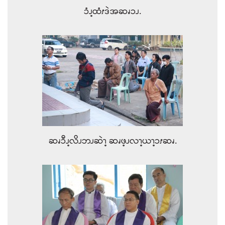
ၥံၪ့ထံၭဒဲအဆၧၥၪ.
ဆၧၥီၪ့လိၪဘၪဆဲၫ့ ဆၧဖ့ၪလၫ့ယၫ့ၥၭဆၧ.