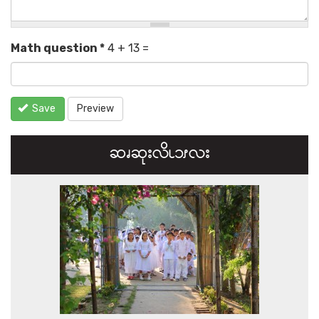
Math question
*
4 + 13 =
Save
Preview
ဆၧဆုးလိၬ၁ၭလး