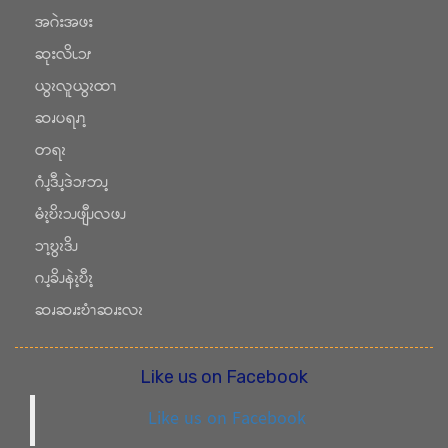
အဂဲးအဖး
ဆုးလိၬၥၭ
ယွၩလူယွၩထၫ
ဆၧပရၧၫ့
တရၩ
ဂံၪ့ဒီၪ့ဒဲၥၭဘၪ့
မံၩ့ဎိၩၥၪဖျီၪလဖၪ
ၥၫ့ဎွၩဒိၪ
ဂၪ့ခိၪနဲၩ့ဎီၩ့
ဆၧဆၧးဎံၫဆၧးလၩ
Like us on Facebook
Like us on Facebook