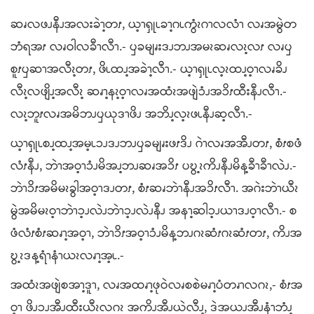
ဆၧလဖၪနီၪအလးခဲၫ့တၭ, ယ့ၫၡုၬခၫ့ဂၬကွံၩဂၫလလံၫ လၧအမွဲတ
ဘံရအၭ လၧဝါလခီၫလီၫ.- ၦခမျၧးဒၪဘၪအမၩဆၧလၩ့လၭ လၧၦ
စူၭၦဆၫအလီၩ့တၭ, ဖိၬထၪ့အခဲၫ့လီၫ.- ယ့ၫၡုၬလ့ၩထၪ့ဝ့ၫလၧခိၪ
လီၩ့လဖျိၪ့အလီၩ့ ဆၧၫ့နၩ့ဝ့ၫလၧအထံၩအဖျဲၥံၪအၥိၭထီးနီၪလီၫ.-
လၩ့ဘူၭလၧအမိဘၪၦယုဒၫဖိၪ အဘိၪ့လ့ၩဖၬနီၪဆ့လီၫ.-
ယ့ၫၡုၬစၪ့ထၪ့အမ့ၬၥၪဒၪဘၪၦခမျၧးဖၭဒိၪ ဂဲၫလၧအအီၪတၭ, စံၭစဖံ
လံၭနီၪ, ဘဲၫအဝ့ၫၥံၪမိအၪ့ဘၪဆၧအၥိၭ ပဎွ့ၩကိၪနီၪမိန့ခီၫခီၫလဲၪ.-
ဘဲၫၥိၭအမိမၩခွါအဝ့ၫဒၪတၭ, စံၭဆၧဘဲၫနီၪအၥိၭလီၫ. အဂဲးဘဲၫယီၩ
မွဲအမိမၩဝ့ၫဘဲၫၥ့ၪလဲၪဘဲၫၥ့ၪလဲၪနီၪ အနၫ့ဆါၥ့ၪယၫဒၪဝ့ၫလီၫ.- စ
ဖံလံၭစံၭဆၧၫ့အဝ့ၫ, ဘဲၫၥိၭအဝ့ၫၥံၪမိန့ဘၪဂၩဆံၭဂၩဆံၭတၭ, ကိၪအ
ဎွ့ၩဒန့ရံၫနံၫယၩလၧၫ့အ့ၬ.-
အထံၩအဖျဲစအၫ့ဒူၫ, လၧအထၧၫ့ဖုဝဲလၧစစဲမၧၫ့ပံတၧၫလဂၩ,- စံၭအ
ဝ့ၫ ဖိၪၥၪအီၪထီးယီၩလဂၩ အကိၪအီၪယဲလီၪ့, ဒဲအယၪအီၪနံၫဘံၪ့