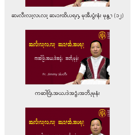
ဆၧလီၩလၩ့လၬလၩ့ ဆၧၥၭထိၬပရၧၫ့ႇ မုအီၪပွံၭနံၩ မုနွ့ၫ (၁၂)
ကဆါဎြံၬအယၪဒဲအၥွံၪအဘိၪ့မုနံၩ