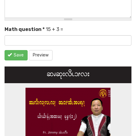
Math question
*
15 + 3 =
Save
Preview
ဆၧဆုးလိၬ၁ၭလး