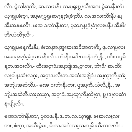
လီၫ. မွဲလါနၫ့ဘိၩ, ဆၧလဖၪနီၪ လၧၦၡၩဎွ့ၩယီၩအဂး မွဲဆၧနီၪလဲၪ.-
ယ့ၫၡုၬစံၭဝ့ၫ, အၪ့မၧၫ့ၦၡၩဆၧၫ့နၩ့ဒံၩ့ခံၫ့ဘီၪ. လၧအလးထီးနီၪ နၪ့
အီၪအၪမၬလီၫ. မၩအ ၥၭဘဲၫနီၪတၭ, ၦဆၧၫ့နၩ့ဒံၩ့ခံၫ့လဖၪနီၪ အီၪဖိၭ
ဘိၭယဲထီၫ့လီၫ.-
ယ့ၫၡုၬမၩန့ကိၪနီၪ, စံၭထၪ့အၪ့အူၭဆၧအခိးအတၩဂီၩ့, ဖ့ၪလၫ့ၦလၧ
အဆၧၫ့နၩ့ဒံၩ့ခံၫ့လဖၪနီၪလီၫ. ဘဲၫနီၪအၥိၭယၪနံၫဘံၪ့နီၪ, ထီးဒၪၦမိ
န့ဘၪအၥၭလီၫ.- ထီးအဝ့ၫၥံၪအၪ့ဘျဲၩအၪ့ဝ့ၫတၭ, ဘဲၫၥိၭ ဆၧထီး
လၩ့မါနးဆံၭလဂ့ၩ, အဝ့ၫဒၪလီၩဘၪအထံၩအဖျဲၥံၪ အၪ့ထုၫ့ကီၪ့ထဲၩ့
အဘျဲၪအဆဲဘီၪ.- မၩအ ၥၭဘဲၫနီၪတၭ, ၦအၪ့ကိၪယဲလီၪ့နီၪ, အ
ဘျဲၪအဆဲအီၪလၩ့ထးဝ့ၫ, အဝ့ၫၥံၪအၪ့ထုၫ့ကီၪ့ထဲၩ့ဝ့ၫ, ဎွ့ၩဒၩ့လဆံၫ
နံၫဖျိၪ့လီၫ.
မၩအၥၭဘဲၫနီၪတၭ, ၦလဖၪနီၪဒၪဘၪလၧယ့ၫၡုၬ မၩဆၧလၩ့လၭ
တၭ, စံၭဝ့ၫ, အယီၩမွဲမၬ, မီၪလၧအဂဲၫလၩ့လၧဂၪ့ခိၪယီၩလဂၩလီၫ.-