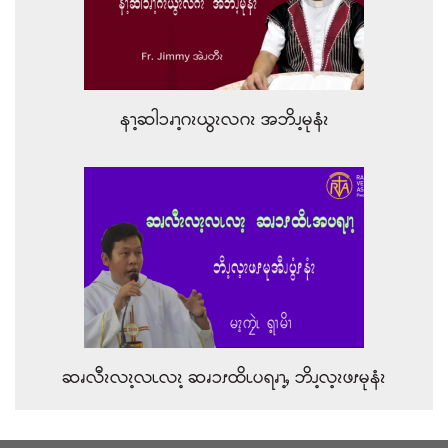
နၫ့ဆါၥၧၫ့ဂၩယွၩလဂၩ အဘိၪ့မုနံၩ
ဆၧလီၩလၩ့လၬလၩ့ ဆၧၥၭထိၬပရၧၫ့ႇ ဘိၪ့လ့ၩဖၭမုနံၩ