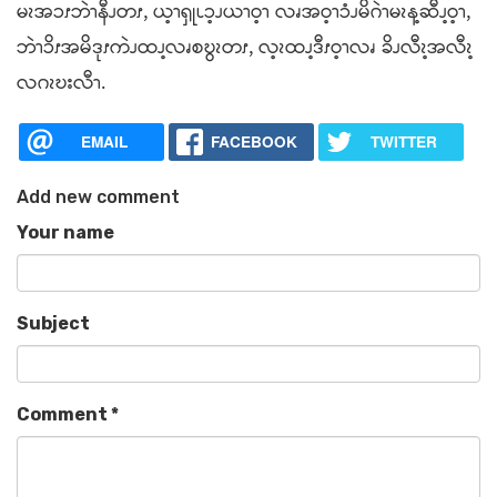
မၩအၥၭဘဲၫနီၪတၭ, ယ့ၫၡုၬၥ့ၪယၫဝ့ၫ လၧအဝ့ၫၥံၪမိဂဲၫမၩန့ဆီၪ့ဝ့ၫ,
ဘဲၫၥိၭအမိဒုၭကဲၪထၪ့လၧစဎွၩတၭ, လ့ၩထၪ့ဒီၭဝ့ၫလၧ ခိၪလီၩ့အလီၩ့
လဂၩဎးလီၫ.
EMAIL
FACEBOOK
TWITTER
Add new comment
Your name
Subject
Comment
*