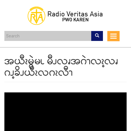
Skip
to
main
content
Toggle
navigat
အယီၩမွဲမၬ မီၪလၧအဂဲၫလၩ့လၧ
ဂၪ့ခိၪယီၩလဂၩလီၫ