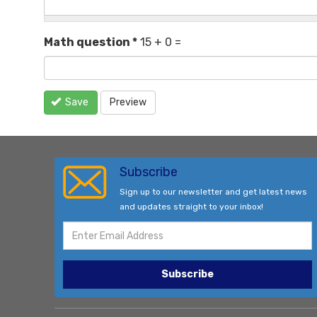
Math question
*
15 + 0 =
Save
Preview
Subscribe
Sign up to our newsletter and get latest news
and updates straight to your inbox!
Subscribe