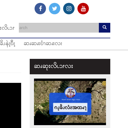
းလိၬၥၭ
ခိၪနဲၩ့ဎီၩ့
ဆၧဆၧးဎံၫဆၧးလၩ
ဆၧဆုးလိၬ၁ၭလး