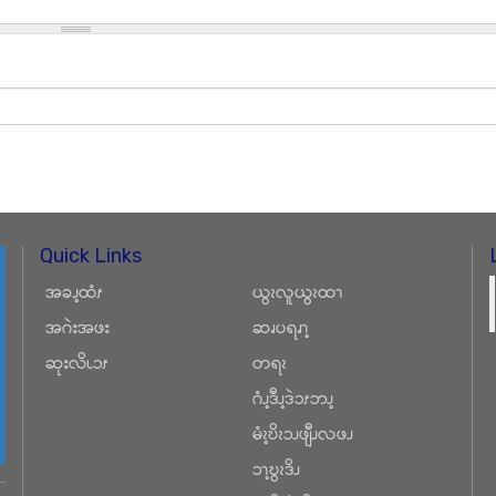
Quick Links
အခၪ့ထံၭ
ယွၩလူယွၩထၫ
အဂဲးအဖး
ဆၧပရၧၫ့
ဆုးလိၬၥၭ
တရၩ
ဂံၪ့ဒီၪ့ဒဲၥၭဘၪ့
မံၩ့ဎိၩၥၪဖျီၪလဖၪ
ၥၫ့ဎွၩဒိၪ