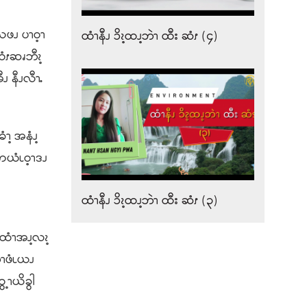
ဖၪ ပၫဝ့ၫ
ထံၫနီၪ ၥိၩ့ထၪ့ဘဲၫ ထီး ဆံၭ (၄)
ထံၭဆၧဘီၩ့
ၪ နီၪလီၫႉ
့ အနံၪ့
ကယံၬဝ့ၫဒၪ
ထံၫနီၪ ၥိၩ့ထၪ့ဘဲၫ ထီး ဆံၭ (၃)
ထံၫအၪ့လၩ့
ၫဖံၬယၪ
့ၫယိခွါ