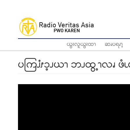
Skip
to
main
content
ယွၩလူယွၩထၫ
ဆၧပရၧၫ့
ပကြၨၭၥ့ၪယၫ ဘၪထွ့ၫလၧ ဖံၬ