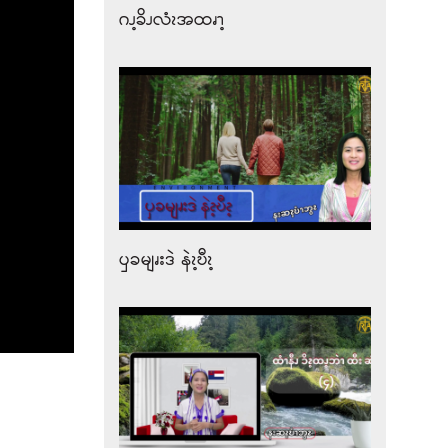
ဂၪ့ခိၪလံၩအထၧၫ့
ၦခမျၧးဒဲ နဲၩ့ဎီၩ့