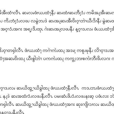
အီၩထံၫလီၫႉ ဆၧလၧဖံၭယၪထံၫ့နီၪ ဆၧထံၭဆၧဘီၩ့ၥံၪ ကမိအၪ့အီၩဆၧလ
ၪ ကိၪဘံၩ့ၥံၪလဖၪ လမွဲဘၪဒဲ ဆၧအၪ့ဆၧအီၩဎိၩဝ့ၫဘဲၫယီၩၥိၭနီၪ မွဲဆၧ
့ၫၥံၪအဂး အရ့ၩဒိၪထုၬ ဂဲးဆၧအၪ့လဖၪနီၪ န့ဝ့ၫဒၪလၧ ဖံၬယၪထံၫ့အီ
တၡါလီၫႉ ဖံၭယၪထံၫ့ ကဂဲၫကဲၪထၪ့ အဒၧၩ့ ကစူၪမုနီၪ လိၫဝ့ၫဒၪအခံၫ
ထံၫ့အဆၧဎိၩထၪ့ ယီၩစွါဘဲၫ ပကကဲၪထၪ့ ကကွ့ၩဘၭစကဲၭဘီၩဖိၪလဂၩ 
ၪလၧ ဆၧယိထွ့ၫယိခွါထၪ့ ဖံၭယၪထံၫ့နီၪလီၫႉ ကဒၪဘၪဖံၭယၪထံၫ့
ၪ့ဒဲ ဆၧအထံၭၥံၪလဖၪနီၪလီၫႉ ပမၩဆံၬဖိၪၥံၪလဖၪနးဆ့ ပဖံၬလး ဘဲ
 တၡါလီၫႉ ဆၧယိထွ့ၫယိခွါထၪ့ ဖံၭယၪထံၫ့အဂး ဆုးကျိၭၥၭလၧ ဆၧယိထွ
့န့ဝ့ၫဒၪနီၪလီၫႉ