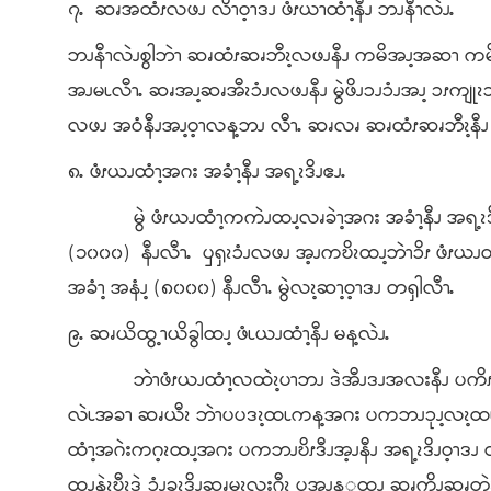
၇ႉ ဆၧအထံၭလဖၪ လိၫဝ့ၫဒၪ ဖံၭယၫထံၫ့နီၪ ဘၪနီၫလဲၪႉ
ဘၪနီၫလဲၪစွါဘဲၫ ဆၧထံၭဆၧဘီၩ့လဖၪနီၪ ကမိအၪ့အဆၫ ကမိ
အၪမၬလီၫႉ ဆၧအၪ့ဆၧအီၩၥံၪလဖၪနီၪ မွဲဖိၪၥၪၥံၪအၪ့ ၥၭကျုၩၥ
လဖၪ အဝံနီၪအၪ့ဝ့ၫလန့ဘၪ လီၫႉ ဆၧလၧ ဆၧထံၭဆၧဘီၩ့နီၪ အဝ
၈ႉ ဖံၭယၪထံၫ့အဂး အခံၫ့နီၪ အရ့ၩဒိၪဧၪႉ
မွဲ ဖံၭယၪထံၫ့ကကဲၪထၪ့လၧခဲၫ့အဂး အခံၫ့နီၪ အရ့ၩဒိၪဝ့ၫ
(၁၀၀၀) နီၪလီၫႉ ၦၡၩၥံၪလဖၪ အ့ၪကဎိၩထၪ့ဘဲၫၥိၭ ဖံၭယၪ
အခံၫ့ အနံၪ့ (၈၀၀၀) နီၪလီၫႉ မွဲလၩ့ဆၫ့ဝ့ၫဒၪ တၡါလီၫႉ
၉ႉ ဆၧယိထွ့ၫယိခွါထၪ့ ဖံၬယၪထံၫ့နီၪ မန့လဲၪႉ
ဘဲၫဖံၭယၪထံၫ့လထဲၩ့ပၫဘၪ ဒဲအီၪဒၪအလးနီၪ ပကိၭဝ့ၫဒ
လဲၬအခၫ ဆၧယီၩ ဘဲၫပပဒၩ့ထၬကန့အဂး ပကဘၪၥုၪ့လၩ့ထၬ န
ထံၫ့အဂဲးကဂ့ၩထၪ့အဂး ပကဘၪဎိၭဒီၪအ့ၪနီၪ အရ့ၩဒိၪဝ့ၫဒၪ
ထၪ့နဲၩ့ဎီၩ့ဒဲ ၥံၪ့ခၩ့ဒိၪဆၧမၩလးဂီၩ့ ပအၪန့့ထၪ့ ဆၧကိၪ့ဆၧတဲၩ