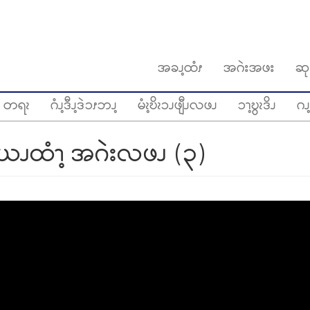
အခၪ့ထံၭ
အဂဲးအဖး
ဆု
တရၩ
ဂံၪ့ဒီၪ့ဒဲၥၭဘၪ့
မံၩ့ဎိၩၥၪဖျီၪလဖၪ
ၥၫ့ဎွၩဒိၪ
ဂၪ့
ယၪထံၫ့ အဂဲးလဖၪ (၃)