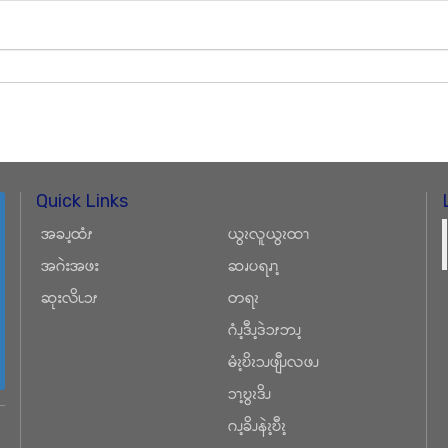
Quick Links
အခၪ့ထံၭ
ယွၩလူယွၩထၫ
အဂဲးအဖး
ဆၧပရၧၫ့
ဆုးလိၬၥၭ
တရၩ
ဂံၪ့ဒီၪ့ဒဲၥၭဘၪ့
မံၩ့ဎိၩၥၪဖျီၪလဖၪ
ၥၫ့ဎွၩဒိၪ
ဂၪ့ခိၪနဲၩ့ဎီၩ့