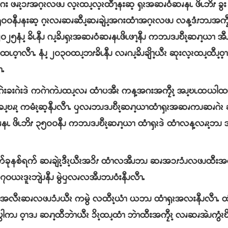
့အဂး ဖၧၩ့ၥၭအဂ့ၩလဖၪ လ့ၩထၪ့လ့ၩထီၫ့နးဆ့ ၡၩအဆၧဝံဆၧနၬ ဖိၬဘိၭ ခွ
၅၀၀နီၪနးဆ့ ဂ့ၩလၧဆၧဆီၪ့ဆၧချဲၪ့အဂးထံၫအဂ့ၩလဖၪ လန့ဒံၭဘၪအကၠီၩ
၀၂၅နံၪ့ ခိၬနီၪ ဂၪ့ခိၪၡၩအဆၧဝံဆၧနၬဖိၬဖၫ့နီၪ ကဘၪဒၪဎီၩ့ဆၧၫ့ယၫ အီ
လီၫႉ နံၪ့ ၂၀၃၀ထၪ့ဘၭခိၬနီၪ လၧဂၪ့ခိၪချိၫ့ယီၩ ဆုးလ့ၩထၪ့ထီၪ့ဝ့ၫ
ၫႉ
ဲးခးဂဲးဒဲ ကဂဲၫကဲၪထၪ့လၧ ထံၫပအီၩ ကန့အဂးအကၠီၩ့ အၪ့ဎၬထယါထၬ
ခၪ့ဎၧၩ့ ကမံၩ့ဆ့နီၪလီၫႉ ၦလၧဘၪဒၪဎီၩ့ဆၧၫ့ယၫထံၫၡၩအဆၧကၪဆၧဂဲၩ 
ံဆၧနၬ ဖိၬဘိၭ ၃၅၀၀နီၪ ကဘၪဒၪဎီၩ့ဆၧၫ့ယၫ ထံၫၡၩဒဲ ထံၫလန့လၧၩ့
ုနစ်ရက် ဆၧချဲၩ့ဒီၩ့ယီၩအၥိၭ ထံၫလအီၪဘၪ ဆၧအၥၭၥံၪလဖၪထီးအလ
 ၇၀ယၩဒူၩဘျဲၪနီၪ မွဲၦလၧလအီၪဘၪဝံးနီၪလီၫႉ
ႉ ၦလၧအလီၩဆၧလဖၪၥံၪယီၩ ကမွဲ လထီၩ့ယံၫ ယဘၪ ထံၫၡၩအလးနီၪလီၫႉ ထံ
ဝ့ၫဒၪ ဆၧၫ့ထီဘဲၫယီၩ ၥိၩ့ထၪ့ထံၫ ဘဲၫထီးအကၠီၩ့ လၧဆၧအဲၪကွံၩဎိ