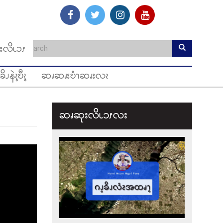
းလိၬၥၭ
ခိၪနဲၩ့ဎီၩ့
ဆၧဆၧးဎံၫဆၧးလၩ
ဆၧဆုးလိၬ၁ၭလး