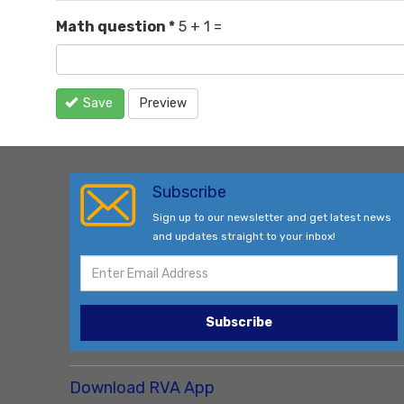
Math question
*
5 + 1 =
Save
Preview
Subscribe
Sign up to our newsletter and get latest news
and updates straight to your inbox!
Subscribe
Download RVA App