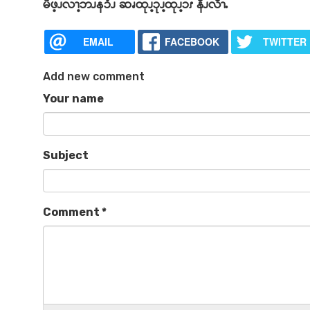
မိဖ့ၪလၫ့ဘၪနၥံၪ ဆၧထုၪ့ၥုၪ့ထုၪ့ၥၭ နီၪလီၫႉ
EMAIL
FACEBOOK
TWITTER
Add new comment
Your name
Subject
Comment
*