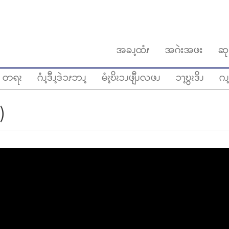
အခၪ့ထံၭ
အဂဲးအဖး
ဆု
တရၩ
ဂံၪ့ဒီၪ့ဒဲၥၭဘၪ့
မံၩ့ဎိၩၥၪဖျီၪလဖၪ
ၥၫ့ဎွၩဒိၪ
ဂၪ့
)