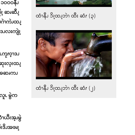
း ၁၀၀၀နီၪ
့ ဆၧဆီၪ့
ထံၫနီၪ ၥိၩ့ထၪ့ဘဲၫ ထီး ဆံၭ (၃)
ၪဂဲၫကဲၪထၪ့
ဒၪလးကျဲၩ့
ကၠၭဝ့ၫဒၪ
ဆုးလ့ၩထၪ့
ဘၪ အဆၧကၪ
ထံၫနီၪ ၥိၩ့ထၪ့ဘဲၫ ထီး ဆံၭ (၂)
ူၬ မွဲက
ၫယီၩအ့ၪမွဲ
ၩဒိၪအဖၧၩ့