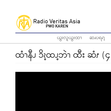
Skip
to
main
content
ယွၩလူယွၩထၫ
ဆၧပရၧၫ့
ထံၫနီၪ ၥိၩ့ထၪ့ဘဲၫ ထီး ဆံၭ (၄