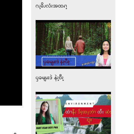
ဂၪ့ခိၪလံၩအထၧၫ့
ၦခမျၧးဒဲ နဲၩ့ဎီၩ့