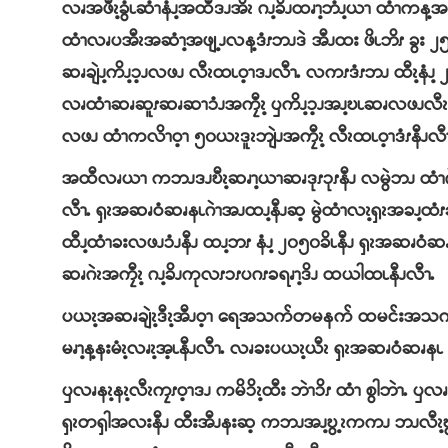
လၧအဖီၩ့ခွံၬဆံၫနံၪ့အထီဒၪအိၩ ဂၪ့ခိၪထၧၫ့ဘံၪ့ယၫ ထံၫကန
ထံၫလၧပအီၩအဆံၫ့အဖျ့ၪလန့ဒံၭဘၪဒဲ အီၪထး ဖိၬဘိၭ ခွး ၂
ဆၧချဲၪ့ကိၪ့ၥ့ၪလဖၪ လီၩထၬဝ့ၫဒၪလီၫႉ လကၭဒံၭဘၪ ထီၩ့နံၪ့ ၂
လၧထံၫဆၧဆူၭဆၧဆၫၥံၪအကၠီၩ့ ၦကိၪ့ၥ့ၪအၪ့ဎၬဆၧလဖၪလီၩထၬဝ့ၫ
လဖၪ ထံၫကလိၫဝ့ၫ ၅၀ယၩဒူၩဘျဲၪအကၠီၩ့ လီၩထၬဝ့ၫဒံၭနီၪလီ
အထီလၧယၫ ကဘၪဒၪဎီၩ့ဆၧၫ့ယၫဆၧဒုၭၥုၭနီၪ လမွဲဘၪ ထံၫဂ
လီၫႉ ၡၩအဆၧဝံဆၧနၬဂဲၫအၪထၪ့နီၪဆ့ မွဲထံၫလၩ့ၡၩအခၪ့ထံၭ
ထီၪ့ထံၫခးလဖၪၥံၪနီၪ ထၪ့ဘၭ နံၪ့ ၂၀၅၀ခိၬနီၪ ၡၩအဆၧဝ
ဆၧဂဲၩအကၠီၩ့ ဂၪ့ခိၪကုလၭၥၭပဂၭခရၧၫ့ဒိၪ ထယါထၬနီၪလီၫႉ
ပယၩ့အဆၧချဲၩ့ဒီၩ့အီၪဝ့ၫ ရေအသက်တမနက်
ထမင်းအသက်ခ
မၧၫ့န့နးမံၩ့လၧၩ့အ့ၬနီၪလီၫႉ လၧခးပယၩ့ယီၩ ၡၩအဆၧဝံဆၧနၬ
ၦလၧနၩ့နၩ့လီၩကၠၭဝ့ၫဒၪ ကမိၥိၩ့ထီး ဘဲၫၥိၭ ထံၫ စွါဘဲၫ
ၡၩတၡါအလးနီၪ ထီးအီၪနးဆ့ ကဘၪအၪ့ဎွ့ၩကကၪ ဘၪလီၩ့ဎွါကၪ 