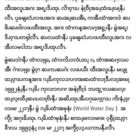
ထီးအလူၬအဂး အရ့ၩဒိၪထုၬ လိၫဝ့ၫဒၪ နဲၩ့ဎီၩ့အခၪ့ထံၭခၪ့ဎၧၩ့နီၪ
လီၫႉ ၦခမျၧးၥံၪလဖၪအဂး ဆၧအၪ့ဆၧအီၩႇ ကအီၪထံၫအဂးဒဲ ဆၧ
ဖိၪဆၧဎါလဖၪထီးအလူၬ အဂး ထံၫကန့အလၧၫ့အဎွ့ၩနီၪ မွဲအရ့ၩ
ဒိၪဝ့ၫဒၪတၡါလီၫႉ ဆၧလၧထံၫနီၪ ၦခမျၧးၥံၪလဖၪထီးလူၬအဂး လ
အီၪလမငါဘၪ အရ့ၩဒိၪထုၬလီၫႉ
မွဲဆၧဘဲၫနီၪ ထံၫလၩ့ၡၩႇ ထံၫၥလိၪၥလံၬထၪ့ ႇ ထံၫအဆၧၫ့လၧပ
အီၩ ဂဲၫလၩ့ၡၩ မွဲဝ့ၫ ဆၧကၪဆၧဂဲၩ လဖၪယီၩ ထီးအလူၬနီၪ မၩပျၩ့
ထၪ့ဝ့ၫဒၪကန့အဂး ဂၪ့ခိၪကုလၥၭပဂၭအဆၧထံၫလၩ့ဒီၪလၩ့အဖၧၩ့
၁၉၉၂နံၪ့နီၪ ဂၪ့ခိၪ ကုလၭၥၭပဂၭ အနဲၩ့ဎီၩ့ဒဲ ဘၪထွ့ၫလၧဆၧလ့ၩ
ထၪ့လ့ၩထီၪ့ဆၧဒၪလၩ့ဎိၭနီၪ အဆိၪထုၬအီၪပဂုးခၧၫ့ဝ့ၫဒၪ ကိၭနံၪ့ဒ့ၭ
လၩမၭ ၂၂ၥၫ့နီၪ မွဲ ဂၪ့ခိၪထံၫအမုနံၩ (
World Water Day
) အ
ကၠီၩ့ အဂုးခိၪထုၬ ဂၪ့ခိၪထံၫမုနံၩနီၪ စၭထၪ့မၩလၩမၩဖၩ ့ၡီၩ့ထၪ့ဝ့ၫ
ခီၫလၧ ၁၉၉၃နံၪ့ လၩ မၭ ၂၂ၥၫ့ အကၠီၩ့ပၥ့ၪယၫဘၪနီၪလီၫႉ