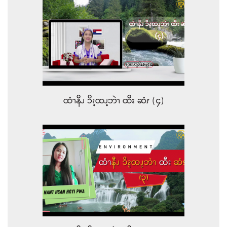
ထံၫနီၪ ၥိၩ့ထၪ့ဘဲၫ ထီး ဆံၭ (၄)