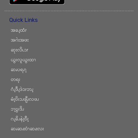
Quick Links
အခၪ့ထံၭ
အဂဲးအဖး
ဆုးလိၬၥၭ
ယွၩလူယွၩထၫ
ဆၧပရၧၫ့
တရၩ
ဂံၪ့ဒီၪ့ဒဲၥၭဘၪ့
မံၩ့ဎိၩၥၪဖျီၪလဖၪ
ၥၫ့ဎွၩဒိၪ
ဂၪ့ခိၪနဲၩ့ဎီၩ့
ဆၧဆၧးဎံၫဆၧးလၩ