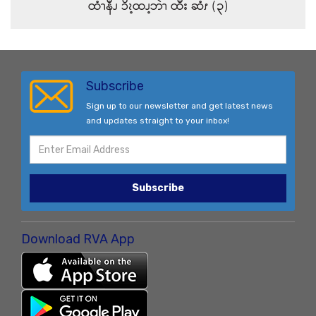
ထံၫနီၪ ၥိၩ့ထၪ့ဘဲၫ ထီး ဆံၭ (၃)
Subscribe
Sign up to our newsletter and get latest news
and updates straight to your inbox!
Subscribe
Download RVA App