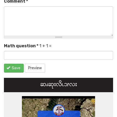
Comment
*
Math question
*
1 + 1 =
Save
Preview
ဆၧဆုးလိၬ၁ၭလး