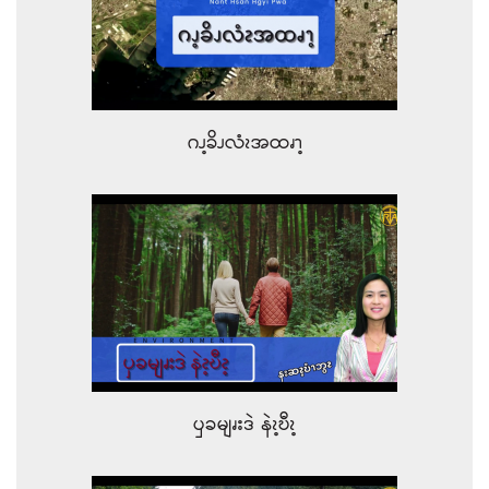
ဂၪ့ခိၪလံၩအထၧၫ့
ၦခမျၧးဒဲ နဲၩ့ဎီၩ့