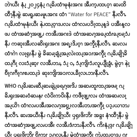
ဘဲၫယီၩ နံၪ့ ၂၀၂၄နံၪ့ ဂၪ့ခိၪထံၫမုနံၩအဂး အီၪက့ၪထၬဝ့ၫ ဆၧထိ
ထီၫ့နီၪမွဲ ဆၧရူၪဆၧမူၬအဂး ထံၫ
“Water for PEACE”
နီၪလီၫႉ
ဂၪ့ခိၪထံၫမုနံၩယီၩ နဲၪထၪ့ဝ့ၫဒၪလၧ ထံၫလၧပၥိၩ့ထၪ့န့ဒဲ ပအီၩန့လ
ဖၪ ထံၫအဆံၫ့အဖျ့ၪ ကအီၪအဂးဒဲ ထံၫအဆၧၫ့အခၪ့ထံၭခၪ့ဎၧၩ့ၥံၪ
နီၪ ကဆုးအီၪလဆိၩၡၩအဂး အရ့ၩဒိၪဝ့ၫ အကၠီၩ့နီၪလီၫႉ ဆၧလၧ
ထံၫဂဲၫ လၩ့ၡၩနီၪ မွဲ ခိဆၧၩ့ချံၪ့အၪ့လဲၩထၪ့အၥၭအကၠီၩ့ ဂၪ့ခိၪချိၫ့ခိ
ထၪ့ဂီၩ့ လးၥံၪ့ဆ့ၭ လအီၪဘၪႇ ၥံၪ့ ႇ ၥံၪ့ကျိၭၥံၪလူၬပျီၩ့ခွံၬ မွဲဝ့ၫ နဲၩ့
ဎီၩ့ဂၭဂီၩ့ဂၭစၪထၪ့ဒဲ ဆုးကျိၭအၥၭလၬခီၩ့လၬဘၭနီၪလီၫႉ
WHO ဂၪ့ခိၪဆၧဆီၪ့ဆၧချဲၪ့ခရၧၫ့ဖၭဒိၪ အဆၧထူၭထၪ့အဖၧၩ့ ဂၪ့
ခိၪၡၩအဆၧဝံဆၧနၭ လံပိၩကပိၩနီၪ ကဖီၩ့ဖျ့ၭလၧ ထံၫအဆၧလၩ့
အၪ့ယိၫ ထံၫလၧပအီၪအလၧၫ့အဎွ့ၩလအီၪဘၪအကၠီၩ့ ပၥ့ၪယၫဘၪ
နီၪလီၫႉ ဆၧအယီၩနီၪ ဂၪ့ခိၪချိၫ့ယီၩ ၦၡၩဖိၭဘိၭ အခွး နံၫထီၫ့နီၪ မွဲ
ထံၫအဆံၫ့အဖျ့ၪလၧပအီၩ လအီၪဒံၭဘၪနီၪလီၫႉ ကိၭနံၪ့ဒ့ၭ ဂၪ့ခိၪချိၫ့
ယီၩ ၦၡၩဖိၭဘိၭ ဎိၭကုၭ ၥၧၫ့လၬနီၪ မွဲထံၫအကၠီၩ့ ကဲၪထၪ့ဝ့ၫဒၪ ဂူၭ