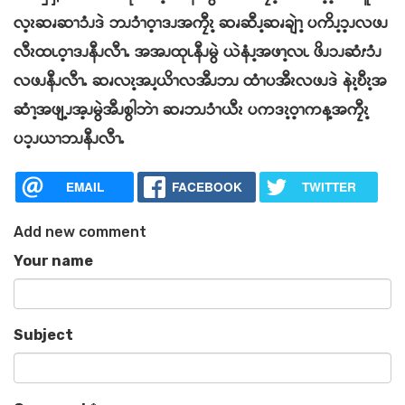
လ့ၩဆၧဆၫၥံၪဒဲ ဘၪၥံၫဝ့ၫဒၪအကၠီၩ့ ဆၧဆီၪ့ဆၧချဲၫ့ ပကိၪ့ၥ့ၪလဖၪ
လီၩထၬဝ့ၫဒၪနီၪလီၫႉ အအၪထုၬနီၪမွဲ ယဲနံၪ့အဖၫ့လၬ ဖိၪၥၪဆံၭၥံၪ
လဖၪနီၪလီၫႉ ဆၧလၩ့အၪ့ယိၫလအီၪဘၪ ထံၫပအီၩလဖၪဒဲ နဲၩ့ဎီၩ့အ
ဆံၫ့အဖျ့ၪအ့ၪမွဲအီၪစွါဘဲၫ ဆၧဘၪၥံၫယီၩ ပကဒၩ့ဝ့ၫကန့အကၠီၩ့
ပၥ့ၪယၫဘၪနီၪလီၫႉ
EMAIL
FACEBOOK
TWITTER
Add new comment
Your name
Subject