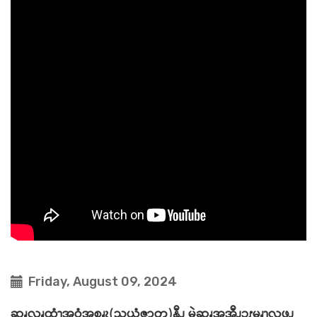
Friday, August 09, 2024
ဆၧလၧထံၫအဝံအစၧၩ့(သယံဇာတ)နီၪ မွဲဆၧအအီၪၥၭမၧၫ့လဖၪ