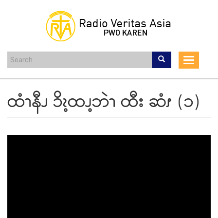
Skip
to
main
content
Toggle
navigat
ထံၫနီၪ ၥိၩ့ထၪ့ဘဲၫ ထီး ဆံၭ (၁)