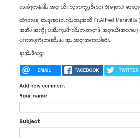
လၧခဲၫ့ကနံၩနီၪ အဝ့ၫယီၩ လ့ၩဂၭကွ့ၩစိၩလၧ ဝံးမၫ့တၨၭ ဆလ့
ထံၫခးဖၧၩ့ ဆၧဒုၭဆၧခၬကဲၪထၪ့အထီ Fr.Alfred Maravilla 
အအီၪ အကၠီၩ့ ပအီၪက့ၪဖိၫလိၪဘၪအဝ့ၫဒဲ အဝ့ၫယီၩအၥၭမၧၫ့ 
ပကအၪ့ကံၩ့ဘၩဆိၪဖၪ အ့ၪ အဝ့ၫအဂးလါဆံၭႉ
နးအဲၪဖီၫဘွၩ
EMAIL
FACEBOOK
TWITTER
Add new comment
Your name
Subject