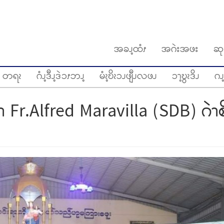
အခၪ့ထံၭ
အဂဲးအဖး
ဆု
တရၩ
ဂံၪ့ဒီၪ့ဒဲၥၭဘၪ့
မံၩ့ဎိၩၥၪဖျီၪလဖၪ
ၥၫ့ဎွၩဒိၪ
ဂၪ့
ခၫ Fr.Alfred Maravilla (SDB) ဂဲၫ