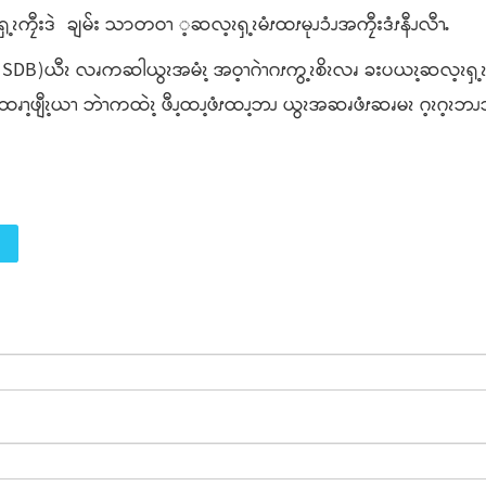
ၩၡ့ၩကၠီးဒဲ ချမ်း သာတဝၫ ့ဆလ့ၩၡ့ၩမံၭထၭမုၪၥံၪအကၠီးဒံၭနီၪလီၫႉ
(SDB)ယီၩ လၧကဆါယွၩအမံၩ့ အဝ့ၫဂဲၫဂၭကွ့ၩစိၩလၧ ခးပယၩ့ဆလ့ၩၡ့ၩခရ
ထၧၫ့ဖျီၩ့ယၫ ဘဲၫကထဲၩ့ ဖီၪ့ထၪ့ဖံၭထၪ့ဘၪ ယွၩအဆၧဖံၭဆၧမၩ ဂ့ၩဂ့ၩဘ