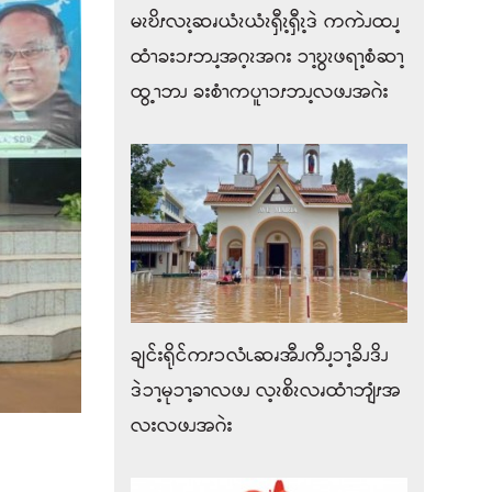
မၩဎိၭလၩ့ဆၧယံၩယံၩၡီၩ့ၡီၩ့ဒဲ ကကဲၪထၪ့
ထံၫခးၥၭဘၪ့အဂ့ၩအဂး ၥၫ့ဎွၩဖရၫ့စံဆၫ့
ထွ့ၫဘၪ ခးစံၫကပူၫၥၭဘၪ့လဖၪအဂဲး
ချင်းရိုင်ကၭၥလံၬဆၧအီၪကီၪ့ၥၫ့ခိၪဒိၪ
ဒဲၥၫ့မုၥၫ့ခၫလဖၪ လ့ၩစိၩလၧထံၫဘျံၭအ
လးလဖၪအဂဲး