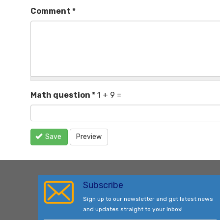
Comment
*
Math question
*
1 + 9 =
Save
Preview
Subscribe
Sign up to our newsletter and get latest news
and updates straight to your inbox!