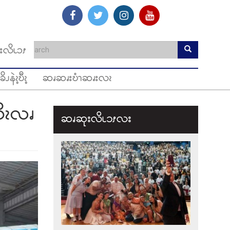
းလိၬၥၭ
ခိၪနဲၩ့ဎီၩ့
ဆၧဆၧးဎံၫဆၧးလၩ
စိၩလၧ
ဆၧဆုးလိၬ၁ၭလး