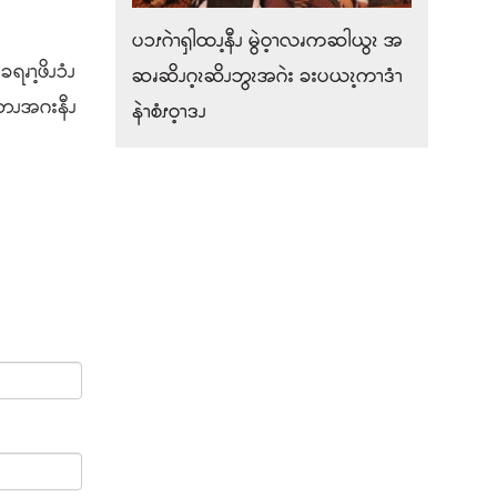
ပၥၭဂဲၫၡါထၪ့နီၪ မွဲဝ့ၫလၧကဆါယွၩ အ
ၧၫ့ဖိၪၥံၪ
ဆၧဆိၪဂ့ၩဆိၪဘွၩအဂဲး ခးပယၩ့ကၫဒံၫ
ၪဘၪအဂးနီၪ
နဲၫစံၭဝ့ၫဒၪ