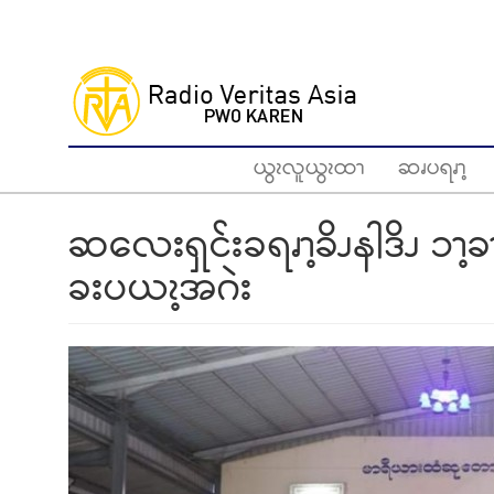
Skip
to
main
content
ယွၩလူယွၩထၫ
ဆၧပရၧၫ့
ဆလေးရှင်းခရၧၫ့ခိၪနါဒိၪ ၥၫ့
ခးပယၩ့အဂဲး