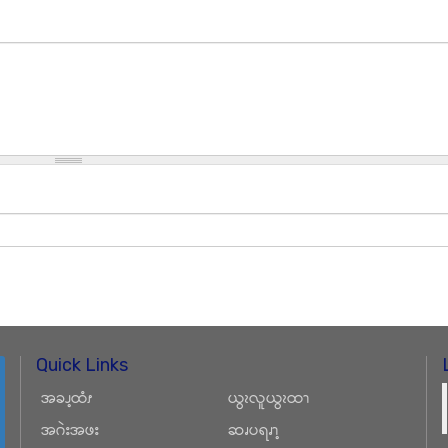
Quick Links
အခၪ့ထံၭ
ယွၩလူယွၩထၫ
အဂဲးအဖး
ဆၧပရၧၫ့