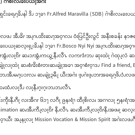
B)
ဂဲၫစိၩလၧခးပယၩ့အဂဲး
င်းခရၧၫ့ခိၪနါ ဒိၪ ၥၫ့ခၫ Fr.Alfred Maravilla (SDB) ဂဲၫစိၩလၧခးပယ
ၪလဖၪ အီၪခိၭ အၪ့ဂၬထိးဆၧၫ့အဝ့ၫလၧ ဝံးပြင်ဦးလွင် အနီးစခန်း နာဇ
ီၪ ခးပယၩ့ဆလ့ၩၡ့ၩခိၪနါ ၥၫ့ခၫ Fr.Bosco Nyi Nyi အၪ့ဂၬထိးဆၧၫ့အဝ
 ၥၭအွံၪလၩ့ဎိၭ ဆၧၥၭအွံၪကယွ့နီၪလီၫႉ လကၭဒံၭဘၪ ဆုးထဲၩ့ ဂဲထုၪ့လံ
ချဲၩ့လၩ့ထဲၩ့ ဆၧစံၭခိးစံၭတၩဆၧချဲၩ့အခၫ အဝ့ၫစံၭဝ့ၫဒၪ Find a friend, 
အီၪမၧၫ့ပၥၭလၧ ဆၧချဲၩ့၃မီၪ့ ယီၩအဂဲး ဖ့ၪဂဲးဖ့ၪဘၭအခရၧၫ့ဖိၪၥံၪလဖၪ
့ ဆၧထံၪလၩ့ဒီၪ လၩ့နီၪဂ့ၩဂ့ၩဘၪဘၪလီၫႉ
ၠီးနီၪဂီၩ့ လၩအီဂၭ ၆ၥၫ့ လဂီၩ့ ၉နၩရံၫ ထီၩ့စိၩလၧ အဂၫလၩ့ ၅နၩရံၫအခံ
imation ဆၧအီၪကီၪ့လၩ့ဎိၭ နီၪလီၫႉ ဆၧအီၪကီၪ့လၩ့ဎိၭနီၪအဖၧၩ့ ဆလ့ၩ
့ၫယီၩ အၪ့နၩ့လၩ့ Mission Vocation & Mission Spirit အဂဲးလဖၪဂီၩ