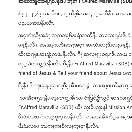
ဆလေးရှင်းခရၧၫ့ခိၪနါဒိၪ
ၥၫ့ခၫ
Fr.Alfred Maravilla (SD
နံၪ့ ၂၀၂၄နံၪ့ လၩအီဂၭ၄ၥၫ့ ထီၩ့စိၩလၧ ၇ၥၫ့အထီနီၪ ဆလေးရှ
ပၥ့ၪယၫဘၪနီၪလီၫႉ
အဝ့ၫဂဲၫထီၩ့အခံၫ့ အဂၫလၩ့၆နၩရံၫအထီနီၪ ဆလေးရှင်းဖိၪၥံ
ဖၧၩ့နီၪလီၫႉ ဆၧအၪ့ဂၬထိးဆၧၫ့အဝ့ၫ ဆၧထံၪလၩ့ဒီၪလၩ့ဖၧၩ့န
ထိးဆၧၫ့မုၬဆၧချဲၩ့လဖၪနီၪလီၫႉ ဂီၩ့ ဆလ့ၩၡ့ၩခရၧၫ့ဖိၪလဖၪ
ထုၪ့လံကယွ့ဒံၭနီၪလီၫႉ ဂီၩ့နီၪ Fr.Alfred Maravilla (SDB) 
friend of Jesus & Tell your friend about Jesus ပကဘၪ
ဂီၩ့နီၪ ဒိၪကၠၭခရၧၫ့ဆၧဂၩ့ဂီၩ့ အီၪပထုၬခွံၬ ဆၧအၪ့ဂၬထိးဆၧၫ
လၩအီဂၭ၅ၥၫ့နီၪ လ့ၩဂၭကွ့ၩစိၩလၧ ဝံးပြင်ဦးလွင် ဆလေးရှင်းက
Fr.Alfred Maravilla (SDB) ယီၩ လ့ၩခိၪလ့ၩနါ Mission An
ဖိၪၥံၪလဖၪ ဂဲၫထၪ့ကၠၭဝ့ၫဒၪနီၪ လီၫႉ လၧဆၧအီၪကီၪ့အဖၧၩ့ အဝ
ဖိၪၥံၪလဖၪ ဘၪကၩ့ကၩဎိၭလၩ့ကၠၭဝ့ၫနီၪလီၫႉ