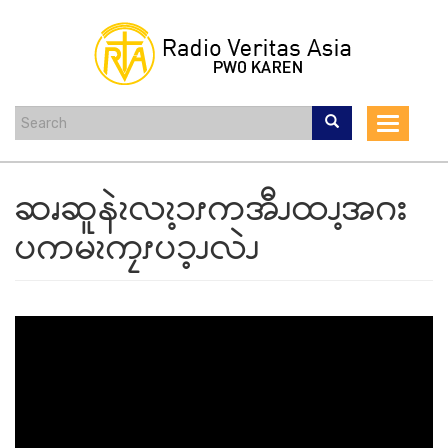
Skip
to
main
content
Toggle
navigat
ဆၧဆူနဲၩလၩ့ၥၭကအီၪထၪ့အဂး
ပကမၩကၠၭပၥ့ၪလဲၪ