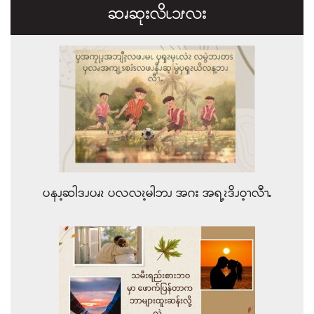
ဆၧဆုးလိၬ၁ၭလး
ပနၪ့ဆါဒၪပၧၩ ပလလၩ့မါဘၪ အဂး အရ့ၩဒိၪဝ့ၫလီၫႉ