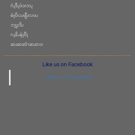
ဂံၪ့ဒီၪ့ဒဲၥၭဘၪ့
မံၩ့ဎိၩၥၪဖျီၪလဖၪ
ၥၫ့ဎွၩဒိၪ
ဂၪ့ခိၪနဲၩ့ဎီၩ့
ဆၧဆၧးဎံၫဆၧးလၩ
Like us on Facebook
Like us on Facebook