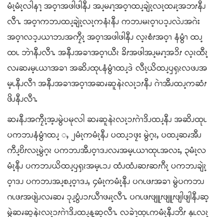
မံၩ့မံၩ့လါနၫ့ အဝ့ၫအဖါဖါနီၪ အၪ့မၧၫ့အဝ့ၫထၪ့ချဲၩ့လၩ့ထၧၩ့အဘၭနီၪ
လီၫႉ အဝ့ၫကဘၪထၪ့ချဲၩ့လၩ့ကနံၩနီၪ ကဘၪမၩဝ့ၫပၥ့ၪလဲၪအဂဲး
အဝ့ၫလၥ့ၪယၫဘၪအကၠီၩ့ အဝ့ၫအဖါဖါနီၪ လ့ၩစံၭအဝ့ၫ နံမွံၫ ထၪ့
ထၬ ဘဲၫနီၪလီၫႉ အနီၪအခၫအဝ့ၫယီၩ ခိၭအဖါအၪ့မၧၫ့အၥိၭ လ့ၩထီၩ့
လၧဆၧမ့ၬယၫအခၫ အဆိၪထုၬနံမွံၫထၪ့ဒဲ လီၩ့ယိထၪ့ၦၡၩလဖၪအ
မ့ၬနီၪလီၫ အနီၪအခၫအဝ့ၫအဆၧဆူနဲၩလၩ့ၥၭနီၪ ဂဲၫအီၪထၪ့ကဆံၭ
ဖိၪနီၪလီၫႉ
ဆၧနီၪအကၠီၩ့အ့ၪမွဲပမုလါ ဆၧဆူနဲၩလၩ့ၥၭဂဲၫဒိၪထၪ့နီၪ အဆိၪထုၬ
ပကဘၪနံမွံၫထၪ့ ႇ ၂မံၩ့ကမံၩ့နီၪ ပထၪ့ၥဖၠး မွဲဂ့ၩႇ ပထၪ့ဆၧအီၪ
ကီၪ့ဎိၭလၩ့မွဲဂ့ၩ ပကဘၪအီၪဝ့ၫဒၪလၧအမ့ၬယၫထုၬအလးႇ ၃မံၩ့လ
မံၩ့နီၪ ပကဘၪယိထၪ့ၦၡၩအမ့ၬၥၪ ထံၪထံၪဆၭဆၭဂီၩ့ ပကဘၪချဲၩ့
ဝ့ၫဒၪ ပကဘၪအၪ့စၪ့ဝ့ၫဒၪႇ ၄မံၩ့ကမံၩ့နီၪ ပဂၬဖၭအခၫ မွဲပကဘၪ
ဂၬဖၭအဖျဲၪလၧဆၧ ၥုၪ့ဎွံၪၥၭယီၫဖၧၩ့လီၫႉ ပဂၬဖၭဖျူၭဖျူၭဖျါဖျါနီၪဆ့
မွဲဆၧဆူနဲၩလၩ့ၥၭဂဲၫဒိၪထၪ့န့ဆ့လီၫႉ လခဲၫ့ထုၬကမံၩ့နီၪဘိၭ နုၬလၩ့