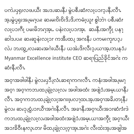
ပကဲၪၦၡၩလဖၪယီၩ အၪဒၪဆၧနီၪ မွဲပစီၪဆံၭလၩ့ပၥၭၥ့ၪနီၪလီၫႉ
အ့ၪမွဲၦၡၩအၪ့မၧၫ့ပၧၩ ဆၧမၩဎိၩဎိၩဒိၪဒိၪကမံၩ့ယူၭ စွါဘဲၫ ပစီၪဆံၭ
လၩ့ပၥၭဂီၩ့ ပမၩမိဘၧၫ့အ့ၬႉ ပနဲၩလၩ့ပၥၭအ့ၬ ဆၧနီၪအကၠီၩ့ ပနၫ့
ဆါဒၪပၧၩ ဆၧဆူနဲၩလၩ့ၥၭ ကအီၪထၪ့ အဂးနီၪ ပကမၩကၠၭပၥ့ၪ
လဲၪ ဘၪထွ့ၪလၧဆၧအဂဲးယီၩနီၪ ယအဲၪဒိၭလီၩၥ့ၪယၫအ့ၪဘၪနၥံၪ
Myanmar Excellence institute CEO ဆရၫပြည်ခိုင်အဂဲး က
ဆံၭနီၪလီၫႉ
အဝ့ၫအဖါဖါနီၪ မွဲလၧၦၥီၪ့လံၬဆရၫကဂၩလီၫႉ ကနံၩအဖါအၪ့မၧၫ့
အဝ့ၫ အဝ့ၫကဘၪထၪ့ချဲၩ့လၩ့လၧ အဖါအထံၩ အဖျဲၥံၪအမ့ၬယၫနီၪ
လီၫႉ အဝ့ၫကဘၪထၪ့ချဲၩ့လၩ့အဂးဖ့ၪလၫ့ထၬအ့ၪအဝ့ၫအခိၪတၩ့နီၪ
မွဲလၧ ဆၧၥုၪ့ဎွံၪၥၭယီၫအဂဲးနီၪလီၫႉ အခၫနီၪအဝ့ၫယီၩအၥၭဆံၭဒံၭဒဲ
ကဘၪထၪ့ချဲၩ့လၩ့လၧအဖါအထံၩအဖျဲၥံၪအမ့ၬယၫအကၠီၩ့ အဝ့ၫယီၩ
အၥၭခိဝီၩနၭလ့ၬတၭ မိထၪ့ချဲၩ့လၩ့ဝ့ၫအ့ၬအဂဲး လီၩထဲးအ့ၪအဖျါအ