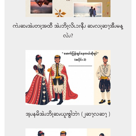
ကဲၪဆၧအဲၪတၩ့အထီ အဲၪဘိၩ့လိၬၥၭနီၪ ဆၧလၩ့ဆၫ့အီၪမန့
လဲၪ?
အ့ၪနမိအဲၪဘိၩ့ဆၧယူၭစွါဘဲၫ (၂ဆၫ့လဆၫ့ )