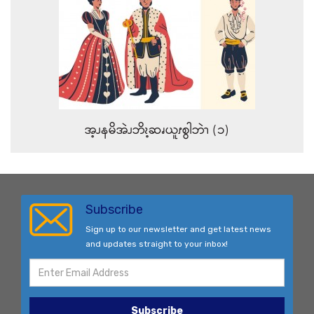
အ့ၪနမိအဲၪဘိၩ့ဆၧယူၭစွါဘဲၫ (၁)
Subscribe
Sign up to our newsletter and get latest news
and updates straight to your inbox!
Subscribe