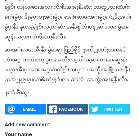
ချဲၩ့ဎိၭ လၩ့လၧဆၧအလး ကိၭစီၪအဖၧၩ့နီၪဆံၭႉ ဘၪထွ့ၪလၧထံၪဂဲး
ခးဂဲးမွဲဂ့ၩ ဒိၩ့မုတဝၫ့အဂဲးမွဲဂ့ၩ ဆၧဖံၭဆၧမၩအဂဲးမွဲဂ့ၩ ဂံၪ့ဒီၪ့အ ဂဲး
မွဲဂ့ၩနီၪ နုၬလၩ့ချဲၩ့ဎိၭလၩ့လါဆံၭ အနီၪစွါဘဲၫပနၫ့ဆါဒၪပၧၩ မွဲဆၧ
ဆူနဲၩလၩ့ၥၭကဂဲၫဒိၪထၪ့နီၪလီၫႉ
ဆၧအဂဲးလဖၪယီၩနီၪ မွဲဆရၫ ပြည်ခိုင် ဖ့ၪကိၪ့ဖ့ၪတဲၩ့ထၬပၧၩဒဲ
ဘဲၫအဝ့ၫကကဲၪထၪ့ ၦလၧအလီၩလၩ့လါလၩ့ဆၧ လၧဆၧဆူၩနဲၩ
လၩ့ၥၭအီၪဝ့ၫအဂး အဝ့ၫဂဲၫထဲၩ့ၥိၭထၬဝ့ၫဒၪ အကၠီၪအဖျီၩ့လဖၪနီၪ
ယအၪ့နၩ့ဖ့ၪၥ့ၪယၫစိၩထဲၩ့နၥံၪလၧ ဆၧအဲၪ ဆၧကွံၩအဖၧၩ့နီၪလီၫႉ
နးအဲၪဖီၫဘွၩ
EMAIL
FACEBOOK
TWITTER
Add new comment
Your name