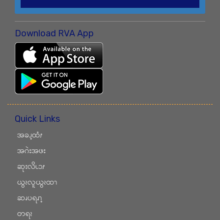
Download RVA App
Quick Links
အခၪ့ထံၭ
အဂဲးအဖး
ဆုးလိၬၥၭ
ယွၩလူယွၩထၫ
ဆၧပရၧၫ့
တရၩ